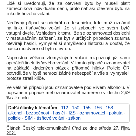
Lidé si uvědomují, že za otevření bytu by museli platit
zámečníkovi individuální cenu, proto nahlásí otevření bytu na
linku tísňového volání.
Nedávný případ se odehrál na Jesenicku, kde muž oznámil
na linku tísňového volání, že si zabouchl ve svém bytě
vstupní dveře. Vzhledem k tomu, že se oznamovatel doslechl
v restauračním zařízení, že byt v určitých případech zdarma
otevírají hasiči, vymyslel si smyšlenou historku a doufal, že
hasiči mu dveře od bytu otevřou.
Naprostou většinu zlomyslných volání rozpoznají již sami
operátoři linek tísňového volání. V tomto případě oznamovatel
na základě kladených otázek přítomné hlídky Policie ČR
potvrdil, že v bytě nehrozí žádné nebezpečí a vše si vymyslel,
protože ztratil klíče.
Ve většině případů jsou oznamovatelé pod vlivem alkoholu. V
popsaném případě měl oznamovatel naměřeno v dechu 2,99
‰ alkoholu.
Další články k tématům
-
112
-
150
-
155
-
156
-
158
-
alkohol
-
bezpečnost
-
hasiči
-
IZS
-
oznamovatel
-
pokuta
-
policie
-
SIM
-
tísňové volání
-
zákon
Článek Český telekomunikační úřad ze dne středa 27. října
2021