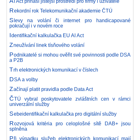
A
I Act přináší jistější prostředí pro firmy i uživatele
R
ekordní rok Telekomunikační akademie ČTÚ
S
levy na volání či internet pro handicapované
pokračují i v novém roce
I
dentifikační kalkulačka EU AI Act
Z
neužívání linek tísňového volání
P
odnikatelé si mohou ověřit své povinnosti podle DSA
a P2B
T
rh elektronických komunikací v číslech
D
SA a volby
Z
ačínají platit pravidla podle Data Act
Č
TÚ vybral poskytovatele zvláštních cen v rámci
univerzální služby
S
ebeidentifikační kalkulačka pro digitální služby
R
ozvojová kritéria pro celoplošné sítě DAB+ jsou
splněna
P
ři výpadku služeb elektronických komunikací mají