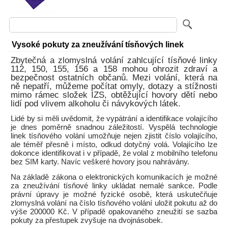
Vysoké pokuty za zneužívání tísňových linek
Zbytečná a zlomyslná volání zahlcující tísňové linky
112, 150, 155, 156 a 158 mohou ohrozit zdraví a
bezpečnost ostatních občanů. Mezi volání, která na
ně nepatří, můžeme počítat omyly, dotazy a stížnosti
mimo rámec složek IZS, obtěžující hovory dětí nebo
lidí pod vlivem alkoholu či návykových látek.
Lidé by si měli uvědomit, že vypátrání a identifikace volajícího
je dnes poměrně snadnou záležitostí. Vyspělá technologie
linek tísňového volání umožňuje nejen zjistit číslo volajícího,
ale téměř přesně i místo, odkud dotyčný volá. Volajícího lze
dokonce identifikovat i v případě, že volal z mobilního telefonu
bez SIM karty. Navíc veškeré hovory jsou nahrávány.
Na základě zákona o elektronických komunikacích je možné
za zneužívání tísňové linky ukládat nemalé sankce. Podle
právní úpravy je možné fyzické osobě, která uskutečňuje
zlomyslná volání na číslo tísňového volání uložit pokutu až do
výše 200000 Kč. V případě opakovaného zneužití se sazba
pokuty za přestupek zvyšuje na dvojnásobek.