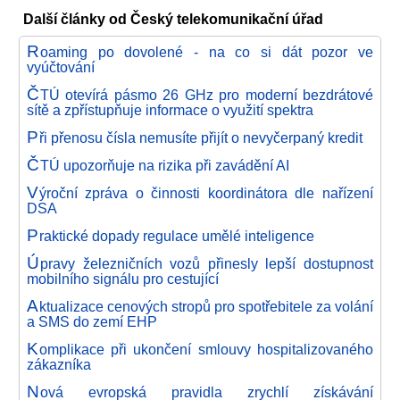
Další články od Český telekomunikační úřad
R
oaming po dovolené - na co si dát pozor ve
vyúčtování
Č
TÚ otevírá pásmo 26 GHz pro moderní bezdrátové
sítě a zpřístupňuje informace o využití spektra
P
ři přenosu čísla nemusíte přijít o nevyčerpaný kredit
Č
TÚ upozorňuje na rizika při zavádění AI
V
ýroční zpráva o činnosti koordinátora dle nařízení
DSA
P
raktické dopady regulace umělé inteligence
Ú
pravy železničních vozů přinesly lepší dostupnost
mobilního signálu pro cestující
A
ktualizace cenových stropů pro spotřebitele za volání
a SMS do zemí EHP
K
omplikace při ukončení smlouvy hospitalizovaného
zákazníka
N
ová evropská pravidla zrychlí získávání