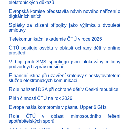
elektronických důkazů
E
vropská komise představila návrh nového nařízení o
digitálních sítích
S
plátky za zřízení přípojky jako výjimka z dvouleté
smlouvy
T
elekomunikační akademie ČTÚ v roce 2026
Č
TÚ posiluje osvětu v oblasti ochrany dětí v online
prostředí
V
boji proti SMS spoofingu jsou blokovány miliony
podvodných zpráv měsíčně
F
inanční jistina při uzavření smlouvy s poskytovatelem
služeb elektronických komunikací
R
ole nařízení DSA při ochraně dětí v České republice
P
lán činnosti ČTÚ na rok 2026
E
vropa našla kompromis v pásmu Upper 6 GHz
R
ole ČTÚ v oblasti mimosoudního řešení
spotřebitelských sporů