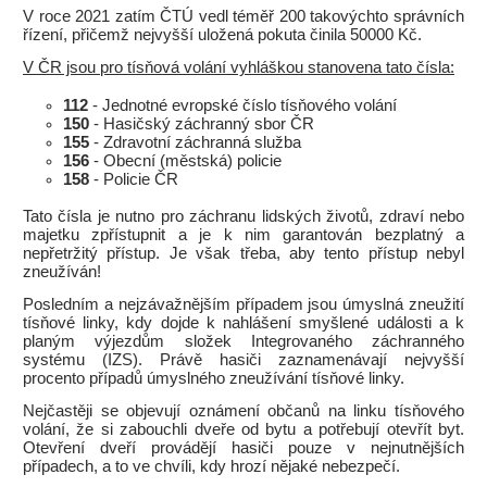
V roce 2021 zatím ČTÚ vedl téměř 200 takovýchto správních
řízení, přičemž nejvyšší uložená pokuta činila 50000 Kč.
V ČR jsou pro tísňová volání vyhláškou stanovena tato čísla:
112
- Jednotné evropské číslo tísňového volání
150
- Hasičský záchranný sbor ČR
155
- Zdravotní záchranná služba
156
- Obecní (městská) policie
158
- Policie ČR
Tato čísla je nutno pro záchranu lidských životů, zdraví nebo
majetku zpřístupnit a je k nim garantován bezplatný a
nepřetržitý přístup. Je však třeba, aby tento přístup nebyl
zneužíván!
Posledním a nejzávažnějším případem jsou úmyslná zneužití
tísňové linky, kdy dojde k nahlášení smyšlené události a k
planým výjezdům složek Integrovaného záchranného
systému (IZS). Právě hasiči zaznamenávají nejvyšší
procento případů úmyslného zneužívání tísňové linky.
Nejčastěji se objevují oznámení občanů na linku tísňového
volání, že si zabouchli dveře od bytu a potřebují otevřít byt.
Otevření dveří provádějí hasiči pouze v nejnutnějších
případech, a to ve chvíli, kdy hrozí nějaké nebezpečí.