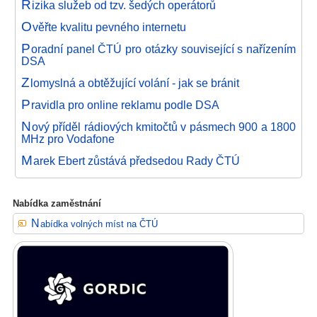
R
izika služeb od tzv. šedých operátorů
O
věřte kvalitu pevného internetu
P
oradní panel ČTÚ pro otázky související s nařízením
DSA
Z
lomyslná a obtěžující volání - jak se bránit
P
ravidla pro online reklamu podle DSA
N
ový příděl rádiových kmitočtů v pásmech 900 a 1800
MHz pro Vodafone
M
arek Ebert zůstává předsedou Rady ČTÚ
Nabídka zaměstnání
Nabídka volných míst na ČTÚ