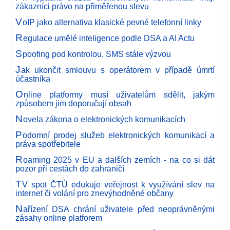
zákazníci právo na přiměřenou slevu
V
oIP jako alternativa klasické pevné telefonní linky
R
egulace umělé inteligence podle DSA a AI Actu
S
poofing pod kontrolou, SMS stále výzvou
J
ak ukončit smlouvu s operátorem v případě úmrtí
účastníka
O
nline platformy musí uživatelům sdělit, jakým
způsobem jim doporučují obsah
N
ovela zákona o elektronických komunikacích
P
odomní prodej služeb elektronických komunikací a
práva spotřebitele
R
oaming 2025 v EU a dalších zemích - na co si dát
pozor při cestách do zahraničí
T
V spot ČTÚ edukuje veřejnost k využívání slev na
internet či volání pro znevýhodněné občany
N
ařízení DSA chrání uživatele před neoprávněnými
zásahy online platforem