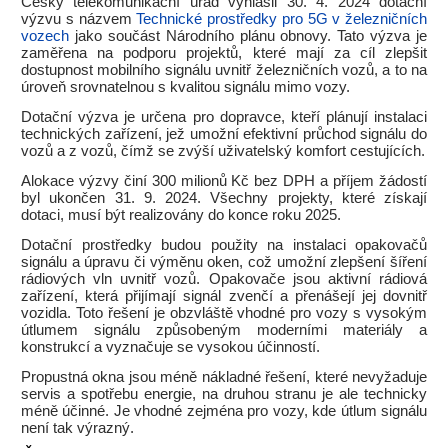
Český telekomunikační úřad vyhlásil 30. 4. 2024 dotační
výzvu s názvem
Technické prostředky pro 5G v železničních
vozech
jako součást Národního plánu obnovy. Tato výzva je
zaměřena na podporu projektů, které mají za cíl zlepšit
dostupnost mobilního signálu uvnitř železničních vozů, a to na
úroveň srovnatelnou s kvalitou signálu mimo vozy.
Dotační výzva je určena pro dopravce, kteří plánují instalaci
technických zařízení, jež umožní efektivní průchod signálu do
vozů a z vozů, čímž se zvýší uživatelský komfort cestujících.
Alokace výzvy činí 300 milionů Kč bez DPH a příjem žádostí
byl ukončen 31. 9. 2024. Všechny projekty, které získají
dotaci, musí být realizovány do konce roku 2025.
Dotační prostředky budou použity na instalaci opakovačů
signálu a úpravu či výměnu oken, což umožní zlepšení šíření
rádiových vln uvnitř vozů. Opakovače jsou aktivní rádiová
zařízení, která přijímají signál zvenčí a přenášejí jej dovnitř
vozidla. Toto řešení je obzvláště vhodné pro vozy s vysokým
útlumem signálu způsobeným moderními materiály a
konstrukcí a vyznačuje se vysokou účinností.
Propustná okna jsou méně nákladné řešení, které nevyžaduje
servis a spotřebu energie, na druhou stranu je ale technicky
méně účinné. Je vhodné zejména pro vozy, kde útlum signálu
není tak výrazný.