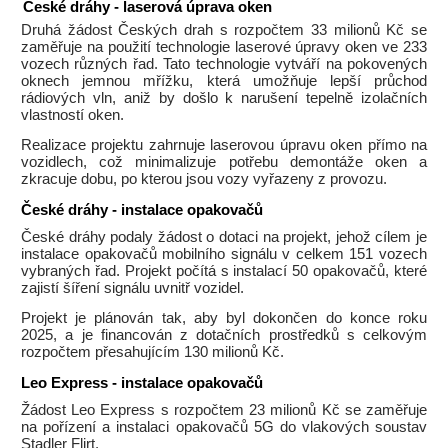
České dráhy - laserová úprava oken
Druhá žádost Českých drah s rozpočtem 33 milionů Kč se
zaměřuje na použití technologie laserové úpravy oken ve 233
vozech různých řad. Tato technologie vytváří na pokovených
oknech jemnou mřížku, která umožňuje lepší průchod
rádiových vln, aniž by došlo k narušení tepelně izolačních
vlastností oken.
Realizace projektu zahrnuje laserovou úpravu oken přímo na
vozidlech, což minimalizuje potřebu demontáže oken a
zkracuje dobu, po kterou jsou vozy vyřazeny z provozu.
České dráhy - instalace opakovačů
České dráhy podaly žádost o dotaci na projekt, jehož cílem je
instalace opakovačů mobilního signálu v celkem 151 vozech
vybraných řad. Projekt počítá s instalací 50 opakovačů, které
zajistí šíření signálu uvnitř vozidel.
Projekt je plánován tak, aby byl dokončen do konce roku
2025, a je financován z dotačních prostředků s celkovým
rozpočtem přesahujícím 130 milionů Kč.
Leo Express - instalace opakovačů
Žádost Leo Express s rozpočtem 23 milionů Kč se zaměřuje
na pořízení a instalaci opakovačů 5G do vlakových soustav
Stadler Flirt.