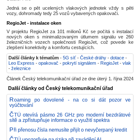
Jedná se o pět ucelených vlakových jednotek vždy s pěti
vozy, dohromady tedy 25 vozů vybavených opakovači.
RegioJet - instalace oken
V projektu RegioJet za 101 milionů Kč se počítá s instalací
nových oken s minimalizovaným útlumem signálu ve 260
železničních vozech společnosti RegioJet, což povede ke
zlepšení konektivity a komfortu cestujících.
Další články k tématům
-
5G síť
-
České dráhy
-
dotace
-
Leo Express
-
opakovač
-
pokrytí signálem
-
RegioJet
-
vlak
-
železnice
Článek Český telekomunikační úřad ze dne úterý 1. října 2024
Další články od Český telekomunikační úřad
R
oaming po dovolené - na co si dát pozor ve
vyúčtování
Č
TÚ otevírá pásmo 26 GHz pro moderní bezdrátové
sítě a zpřístupňuje informace o využití spektra
P
ři přenosu čísla nemusíte přijít o nevyčerpaný kredit
Č
TÚ upozorňuje na rizika při zavádění AI