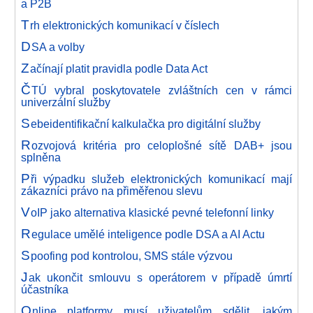
a P2B
T
rh elektronických komunikací v číslech
D
SA a volby
Z
ačínají platit pravidla podle Data Act
Č
TÚ vybral poskytovatele zvláštních cen v rámci
univerzální služby
S
ebeidentifikační kalkulačka pro digitální služby
R
ozvojová kritéria pro celoplošné sítě DAB+ jsou
splněna
P
ři výpadku služeb elektronických komunikací mají
zákazníci právo na přiměřenou slevu
V
oIP jako alternativa klasické pevné telefonní linky
R
egulace umělé inteligence podle DSA a AI Actu
S
poofing pod kontrolou, SMS stále výzvou
J
ak ukončit smlouvu s operátorem v případě úmrtí
účastníka
O
nline platformy musí uživatelům sdělit, jakým