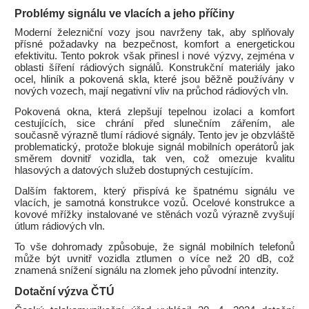
Problémy signálu ve vlacích a jeho příčiny
Moderní železniční vozy jsou navrženy tak, aby splňovaly
přísné požadavky na bezpečnost, komfort a energetickou
efektivitu. Tento pokrok však přinesl i nové výzvy, zejména v
oblasti šíření rádiových signálů. Konstrukční materiály jako
ocel, hliník a pokovená skla, které jsou běžně používány v
nových vozech, mají negativní vliv na průchod rádiových vln.
Pokovená okna, která zlepšují tepelnou izolaci a komfort
cestujících, sice chrání před slunečním zářením, ale
současně výrazně tlumí rádiové signály. Tento jev je obzvláště
problematický, protože blokuje signál mobilních operátorů jak
směrem dovnitř vozidla, tak ven, což omezuje kvalitu
hlasových a datových služeb dostupných cestujícím.
Dalším faktorem, který přispívá ke špatnému signálu ve
vlacích, je samotná konstrukce vozů. Ocelové konstrukce a
kovové mřížky instalované ve stěnách vozů výrazně zvyšují
útlum rádiových vln.
To vše dohromady způsobuje, že signál mobilních telefonů
může být uvnitř vozidla ztlumen o více než 20 dB, což
znamená snížení signálu na zlomek jeho původní intenzity.
Dotační výzva ČTÚ