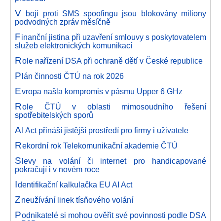
V
boji proti SMS spoofingu jsou blokovány miliony
podvodných zpráv měsíčně
F
inanční jistina při uzavření smlouvy s poskytovatelem
služeb elektronických komunikací
R
ole nařízení DSA při ochraně dětí v České republice
P
lán činnosti ČTÚ na rok 2026
E
vropa našla kompromis v pásmu Upper 6 GHz
R
ole ČTÚ v oblasti mimosoudního řešení
spotřebitelských sporů
A
I Act přináší jistější prostředí pro firmy i uživatele
R
ekordní rok Telekomunikační akademie ČTÚ
S
levy na volání či internet pro handicapované
pokračují i v novém roce
I
dentifikační kalkulačka EU AI Act
Z
neužívání linek tísňového volání
P
odnikatelé si mohou ověřit své povinnosti podle DSA