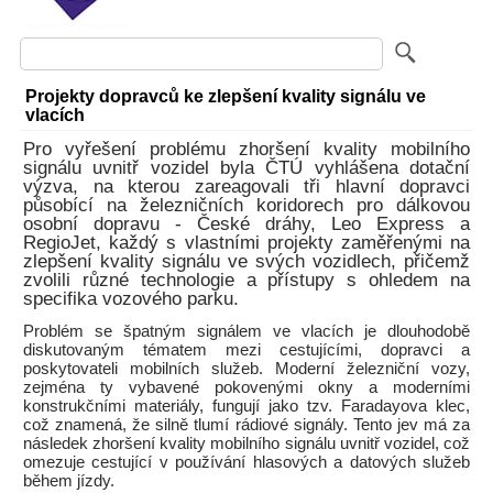
Projekty dopravců ke zlepšení kvality signálu ve
vlacích
Pro vyřešení problému zhoršení kvality mobilního
signálu uvnitř vozidel byla ČTÚ vyhlášena dotační
výzva, na kterou zareagovali tři hlavní dopravci
působící na železničních koridorech pro dálkovou
osobní dopravu - České dráhy, Leo Express a
RegioJet, každý s vlastními projekty zaměřenými na
zlepšení kvality signálu ve svých vozidlech, přičemž
zvolili různé technologie a přístupy s ohledem na
specifika vozového parku.
Problém se špatným signálem ve vlacích je dlouhodobě
diskutovaným tématem mezi cestujícími, dopravci a
poskytovateli mobilních služeb. Moderní železniční vozy,
zejména ty vybavené pokovenými okny a moderními
konstrukčními materiály, fungují jako tzv. Faradayova klec,
což znamená, že silně tlumí rádiové signály. Tento jev má za
následek zhoršení kvality mobilního signálu uvnitř vozidel, což
omezuje cestující v používání hlasových a datových služeb
během jízdy.