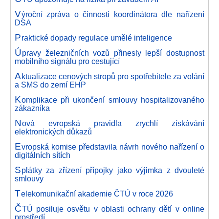
V
ýroční zpráva o činnosti koordinátora dle nařízení
DSA
P
raktické dopady regulace umělé inteligence
Ú
pravy železničních vozů přinesly lepší dostupnost
mobilního signálu pro cestující
A
ktualizace cenových stropů pro spotřebitele za volání
a SMS do zemí EHP
K
omplikace při ukončení smlouvy hospitalizovaného
zákazníka
N
ová evropská pravidla zrychlí získávání
elektronických důkazů
E
vropská komise představila návrh nového nařízení o
digitálních sítích
S
plátky za zřízení přípojky jako výjimka z dvouleté
smlouvy
T
elekomunikační akademie ČTÚ v roce 2026
Č
TÚ posiluje osvětu v oblasti ochrany dětí v online
prostředí