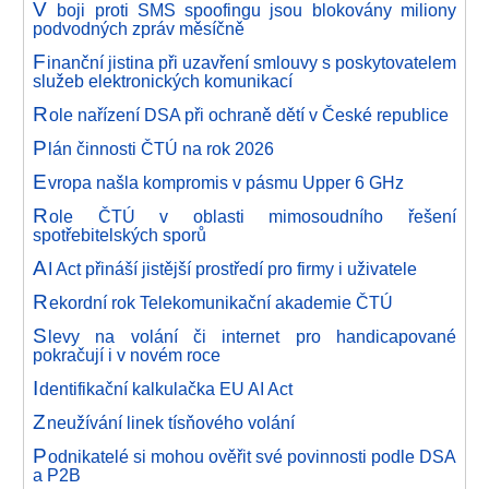
V
boji proti SMS spoofingu jsou blokovány miliony
podvodných zpráv měsíčně
F
inanční jistina při uzavření smlouvy s poskytovatelem
služeb elektronických komunikací
R
ole nařízení DSA při ochraně dětí v České republice
P
lán činnosti ČTÚ na rok 2026
E
vropa našla kompromis v pásmu Upper 6 GHz
R
ole ČTÚ v oblasti mimosoudního řešení
spotřebitelských sporů
A
I Act přináší jistější prostředí pro firmy i uživatele
R
ekordní rok Telekomunikační akademie ČTÚ
S
levy na volání či internet pro handicapované
pokračují i v novém roce
I
dentifikační kalkulačka EU AI Act
Z
neužívání linek tísňového volání
P
odnikatelé si mohou ověřit své povinnosti podle DSA
a P2B