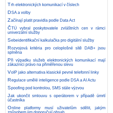
T
rh elektronických komunikací v číslech
D
SA a volby
Z
ačínají platit pravidla podle Data Act
Č
TÚ vybral poskytovatele zvláštních cen v rámci
univerzální služby
S
ebeidentifikační kalkulačka pro digitální služby
R
ozvojová kritéria pro celoplošné sítě DAB+ jsou
splněna
P
ři výpadku služeb elektronických komunikací mají
zákazníci právo na přiměřenou slevu
V
oIP jako alternativa klasické pevné telefonní linky
R
egulace umělé inteligence podle DSA a AI Actu
S
poofing pod kontrolou, SMS stále výzvou
J
ak ukončit smlouvu s operátorem v případě úmrtí
účastníka
O
nline platformy musí uživatelům sdělit, jakým
způsobem jim doporučují obsah