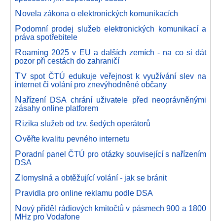
N
ovela zákona o elektronických komunikacích
P
odomní prodej služeb elektronických komunikací a
práva spotřebitele
R
oaming 2025 v EU a dalších zemích - na co si dát
pozor při cestách do zahraničí
T
V spot ČTÚ edukuje veřejnost k využívání slev na
internet či volání pro znevýhodněné občany
N
ařízení DSA chrání uživatele před neoprávněnými
zásahy online platforem
R
izika služeb od tzv. šedých operátorů
O
věřte kvalitu pevného internetu
P
oradní panel ČTÚ pro otázky související s nařízením
DSA
Z
lomyslná a obtěžující volání - jak se bránit
P
ravidla pro online reklamu podle DSA
N
ový příděl rádiových kmitočtů v pásmech 900 a 1800
MHz pro Vodafone