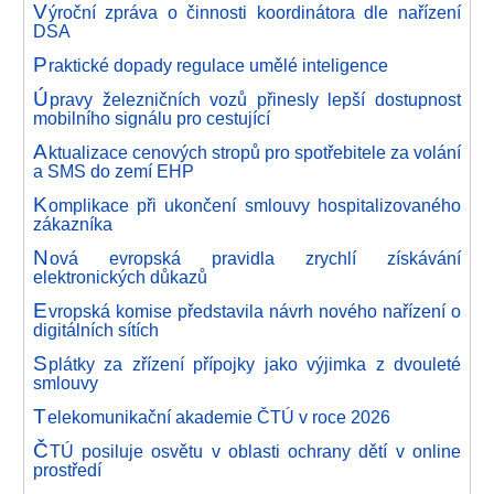
V
ýroční zpráva o činnosti koordinátora dle nařízení
DSA
P
raktické dopady regulace umělé inteligence
Ú
pravy železničních vozů přinesly lepší dostupnost
mobilního signálu pro cestující
A
ktualizace cenových stropů pro spotřebitele za volání
a SMS do zemí EHP
K
omplikace při ukončení smlouvy hospitalizovaného
zákazníka
N
ová evropská pravidla zrychlí získávání
elektronických důkazů
E
vropská komise představila návrh nového nařízení o
digitálních sítích
S
plátky za zřízení přípojky jako výjimka z dvouleté
smlouvy
T
elekomunikační akademie ČTÚ v roce 2026
Č
TÚ posiluje osvětu v oblasti ochrany dětí v online
prostředí