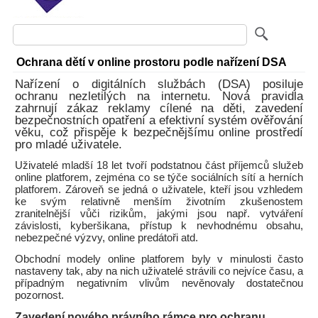
Ochrana dětí v online prostoru podle nařízení DSA
Nařízení o digitálních službách (DSA) posiluje
ochranu nezletilých na internetu. Nová pravidla
zahrnují zákaz reklamy cílené na děti, zavedení
bezpečnostních opatření a efektivní systém ověřování
věku, což přispěje k bezpečnějšímu online prostředí
pro mladé uživatele.
Uživatelé mladší 18 let tvoří podstatnou část příjemců služeb
online platforem, zejména co se týče sociálních sítí a herních
platforem. Zároveň se jedná o uživatele, kteří jsou vzhledem
ke svým relativně menším životním zkušenostem
zranitelnější vůči rizikům, jakými jsou např. vytváření
závislosti, kyberšikana, přístup k nevhodnému obsahu,
nebezpečné výzvy, online predátoři atd.
Obchodní modely online platforem byly v minulosti často
nastaveny tak, aby na nich uživatelé strávili co nejvíce času, a
případným negativním vlivům nevěnovaly dostatečnou
pozornost.
Zavedení nového právního rámce pro ochranu