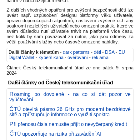
na trh v nadcházejících letech.
Z dalších vhodných opatření pro zvýšení bezpečnosti dětí lze
uvést např. uzpůsobení designu platformy věku uživatele,
úpravu doporučujících algoritmů, nastavení zvýšené ochrany
soukromí nezletilých uživatelů nebo omezení praktik, které ve
svém důsledku nutí uživatele trávit na platformě více času,
než kolik by sám považoval za nutné, jako jsou odměny za
větší používání služby nebo časově omezené nabídky.
Další články k tématům
-
dark patterns
-
děti
-
DSA
-
EU
Digital Wallet
-
kyberšikana
-
ověřování
-
reklama
Článek Český telekomunikační úřad ze dne pátek 9. srpna
2024
Další články od Český telekomunikační úřad
R
oaming po dovolené - na co si dát pozor ve
vyúčtování
Č
TÚ otevírá pásmo 26 GHz pro moderní bezdrátové
sítě a zpřístupňuje informace o využití spektra
P
ři přenosu čísla nemusíte přijít o nevyčerpaný kredit
Č
TÚ upozorňuje na rizika při zavádění AI