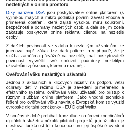
nezletilých v online prostoru
Díky nařízení DSA
jsou poskytovatelé online platforem (s
výjimkou malých a mikro podniků) povinni zavést vhodná a
přiměřená opatření, která zajistí vysokou míru soukromí,
bezpečnosti a ochrany nezletilých osob, a dále se jim zcela
zakazuje poskytovat online reklamu cílenou na nezletilé
osoby.
Z dalších povinností ve vztahu k nezletilým uživatelům lze
jmenovat např. zákaz tzv. dark patterns a v případě, že je
služba zaměřena převážně na nezletilé, mají poskytovatelé
povinnost vysvětlit své smluvní podmínky nezletilým
uživatelům způsobem, kterému rozumějí.
Ověřování věku nezletilých uživatelů
Jednou z aktuálních a klíčových iniciativ na podporu větší
ochrany dětí v režimu DSA je zavedení přiměřeného a
efektivního systému ověřování věku uživatelů pro přístup k
různým službám online platforem. Jako vhodné technické
řešení pro ověřování věku navrhuje Evropská komise využití
evropské digitální peněženky - EU Digital Wallet.
V současné době probíhají konzultace na úrovni koordinátorů
digitálních služeb a několik pilotních projektů, jejichž cílem je
otestovat funkčnost této koncepce pro její úspěšné uvedení