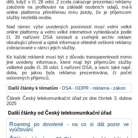
děti, když v čl. 28 odst. 2 zcela zakazuje prezentaci reklamy
založené na profilování na základě osobních údajů, má-li
online platforma přiměřenou míru jistoty, že je příjemcem
služby nezletilá osoba.
Nad rámec výše uvedených povinností musí velmi velké
online platformy a velmi velké internetové vyhledávače podle
čl. 39 nařízení DSA sestavit a zveřejnit archiv reklam
obsahující přesné a úplné informace ohledně veškeré reklamy
zobrazované v rámci jejich služby.
Ke každé reklamě musí být z důvodu transparentnosti mimo
jiné uvedeny informace, které mají být příjemcům služby
viditelné podle čl. 26 odst. 1 nařízení DSA, a navíc také např.
doba, po jakou byla reklama prezentována, či počet
oslovených příjemců.
Další články k tématům
-
DSA
-
GDPR
-
reklama
-
zákon
Článek Český telekomunikační úřad ze dne čtvrtek 3. dubna
2025
Další články od Český telekomunikační úřad
R
oaming po dovolené - na co si dát pozor ve
vyúčtování