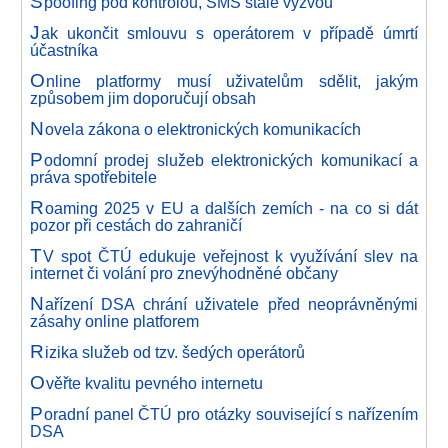
S
poofing pod kontrolou, SMS stále výzvou
J
ak ukončit smlouvu s operátorem v případě úmrtí
účastníka
O
nline platformy musí uživatelům sdělit, jakým
způsobem jim doporučují obsah
N
ovela zákona o elektronických komunikacích
P
odomní prodej služeb elektronických komunikací a
práva spotřebitele
R
oaming 2025 v EU a dalších zemích - na co si dát
pozor při cestách do zahraničí
T
V spot ČTÚ edukuje veřejnost k využívání slev na
internet či volání pro znevýhodněné občany
N
ařízení DSA chrání uživatele před neoprávněnými
zásahy online platforem
R
izika služeb od tzv. šedých operátorů
O
věřte kvalitu pevného internetu
P
oradní panel ČTÚ pro otázky související s nařízením
DSA