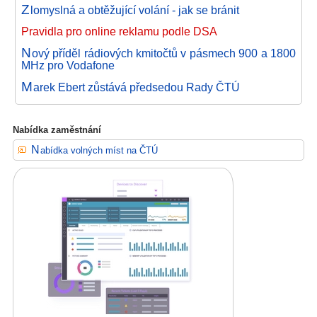
Z
lomyslná a obtěžující volání - jak se bránit
Pravidla pro online reklamu podle DSA
N
ový příděl rádiových kmitočtů v pásmech 900 a 1800
MHz pro Vodafone
M
arek Ebert zůstává předsedou Rady ČTÚ
Nabídka zaměstnání
Nabídka volných míst na ČTÚ