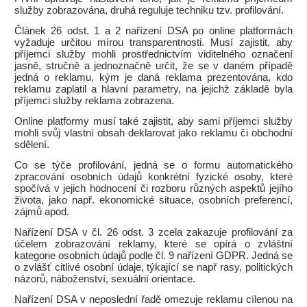
služby zobrazována, druhá reguluje techniku tzv. profilování.
Článek 26 odst. 1 a 2 nařízení DSA po online platformách
vyžaduje určitou mírou transparentnosti. Musí zajistit, aby
příjemci služby mohli prostřednictvím viditelného označení
jasně, stručně a jednoznačně určit, že se v daném případě
jedná o reklamu, kým je daná reklama prezentována, kdo
reklamu zaplatil a hlavní parametry, na jejichž základě byla
příjemci služby reklama zobrazena.
Online platformy musí také zajistit, aby sami příjemci služby
mohli svůj vlastní obsah deklarovat jako reklamu či obchodní
sdělení.
Co se týče profilování, jedná se o formu automatického
zpracování osobních údajů konkrétní fyzické osoby, které
spočívá v jejich hodnocení či rozboru různých aspektů jejího
života, jako např. ekonomické situace, osobních preferencí,
zájmů apod.
Nařízení DSA v čl. 26 odst. 3 zcela zakazuje profilování za
účelem zobrazování reklamy, které se opírá o zvláštní
kategorie osobních údajů podle čl. 9 nařízení GDPR. Jedná se
o zvlášť citlivé osobní údaje, týkající se např rasy, politických
názorů, náboženství, sexuální orientace.
Nařízení DSA v neposlední řadě omezuje reklamu cílenou na