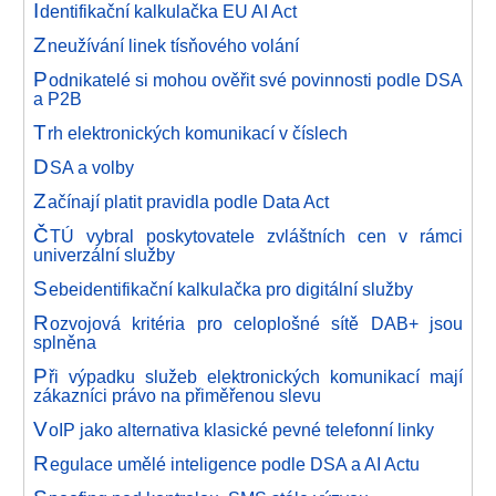
I
dentifikační kalkulačka EU AI Act
Z
neužívání linek tísňového volání
P
odnikatelé si mohou ověřit své povinnosti podle DSA
a P2B
T
rh elektronických komunikací v číslech
D
SA a volby
Z
ačínají platit pravidla podle Data Act
Č
TÚ vybral poskytovatele zvláštních cen v rámci
univerzální služby
S
ebeidentifikační kalkulačka pro digitální služby
R
ozvojová kritéria pro celoplošné sítě DAB+ jsou
splněna
P
ři výpadku služeb elektronických komunikací mají
zákazníci právo na přiměřenou slevu
V
oIP jako alternativa klasické pevné telefonní linky
R
egulace umělé inteligence podle DSA a AI Actu