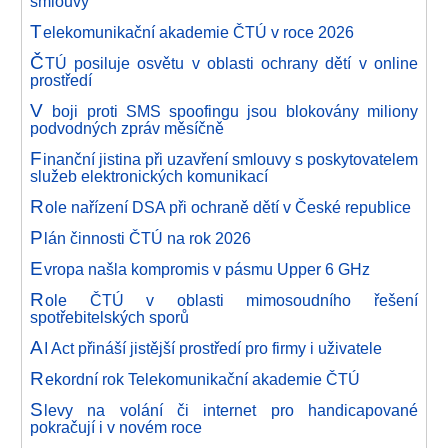
smlouvy
T
elekomunikační akademie ČTÚ v roce 2026
Č
TÚ posiluje osvětu v oblasti ochrany dětí v online
prostředí
V
boji proti SMS spoofingu jsou blokovány miliony
podvodných zpráv měsíčně
F
inanční jistina při uzavření smlouvy s poskytovatelem
služeb elektronických komunikací
R
ole nařízení DSA při ochraně dětí v České republice
P
lán činnosti ČTÚ na rok 2026
E
vropa našla kompromis v pásmu Upper 6 GHz
R
ole ČTÚ v oblasti mimosoudního řešení
spotřebitelských sporů
A
I Act přináší jistější prostředí pro firmy i uživatele
R
ekordní rok Telekomunikační akademie ČTÚ
S
levy na volání či internet pro handicapované
pokračují i v novém roce