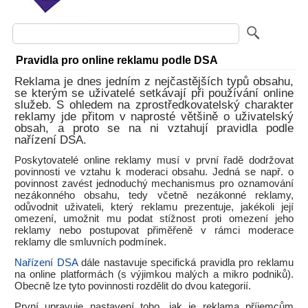
Pravidla pro online reklamu podle DSA
Reklama je dnes jedním z nejčastějších typů obsahu,
se kterým se uživatelé setkávají při používání online
služeb. S ohledem na zprostředkovatelský charakter
reklamy jde přitom v naprosté většině o uživatelský
obsah, a proto se na ni vztahují pravidla podle
nařízení DSA.
Poskytovatelé online reklamy musí v první řadě dodržovat
povinnosti ve vztahu k moderaci obsahu. Jedná se např. o
povinnost zavést jednoduchý mechanismus pro oznamování
nezákonného obsahu, tedy včetně nezákonné reklamy,
odůvodnit uživateli, který reklamu prezentuje, jakékoli její
omezení, umožnit mu podat stížnost proti omezení jeho
reklamy nebo postupovat přiměřeně v rámci moderace
reklamy dle smluvních podmínek.
Nařízení DSA
dále nastavuje specifická pravidla pro reklamu
na online platformách (s výjimkou malých a mikro podniků).
Obecně lze tyto povinnosti rozdělit do dvou kategorií.
První upravuje nastavení toho, jak je reklama příjemcům