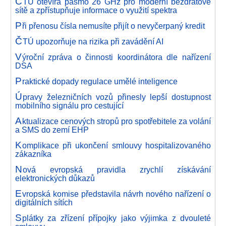
Č
TÚ otevírá pásmo 26 GHz pro moderní bezdrátové
sítě a zpřístupňuje informace o využití spektra
P
ři přenosu čísla nemusíte přijít o nevyčerpaný kredit
Č
TÚ upozorňuje na rizika při zavádění AI
V
ýroční zpráva o činnosti koordinátora dle nařízení
DSA
P
raktické dopady regulace umělé inteligence
Ú
pravy železničních vozů přinesly lepší dostupnost
mobilního signálu pro cestující
A
ktualizace cenových stropů pro spotřebitele za volání
a SMS do zemí EHP
K
omplikace při ukončení smlouvy hospitalizovaného
zákazníka
N
ová evropská pravidla zrychlí získávání
elektronických důkazů
E
vropská komise představila návrh nového nařízení o
digitálních sítích
S
plátky za zřízení přípojky jako výjimka z dvouleté