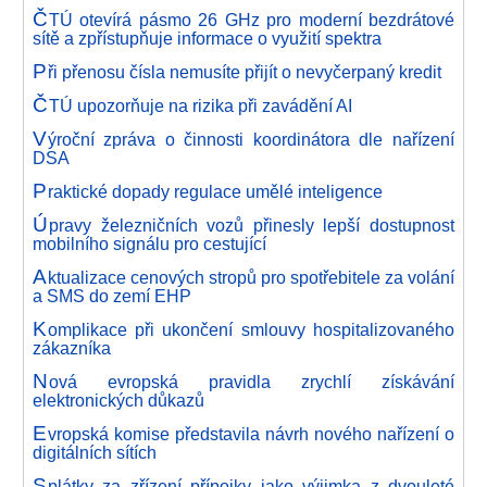
Č
TÚ otevírá pásmo 26 GHz pro moderní bezdrátové
sítě a zpřístupňuje informace o využití spektra
P
ři přenosu čísla nemusíte přijít o nevyčerpaný kredit
Č
TÚ upozorňuje na rizika při zavádění AI
V
ýroční zpráva o činnosti koordinátora dle nařízení
DSA
P
raktické dopady regulace umělé inteligence
Ú
pravy železničních vozů přinesly lepší dostupnost
mobilního signálu pro cestující
A
ktualizace cenových stropů pro spotřebitele za volání
a SMS do zemí EHP
K
omplikace při ukončení smlouvy hospitalizovaného
zákazníka
N
ová evropská pravidla zrychlí získávání
elektronických důkazů
E
vropská komise představila návrh nového nařízení o
digitálních sítích
S
plátky za zřízení přípojky jako výjimka z dvouleté