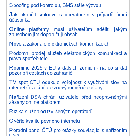
S
poofing pod kontrolou, SMS stále výzvou
J
ak ukončit smlouvu s operátorem v případě úmrtí
účastníka
O
nline platformy musí uživatelům sdělit, jakým
způsobem jim doporučují obsah
N
ovela zákona o elektronických komunikacích
P
odomní prodej služeb elektronických komunikací a
práva spotřebitele
R
oaming 2025 v EU a dalších zemích - na co si dát
pozor při cestách do zahraničí
T
V spot ČTÚ edukuje veřejnost k využívání slev na
internet či volání pro znevýhodněné občany
N
ařízení DSA chrání uživatele před neoprávněnými
zásahy online platforem
R
izika služeb od tzv. šedých operátorů
O
věřte kvalitu pevného internetu
P
oradní panel ČTÚ pro otázky související s nařízením
DSA