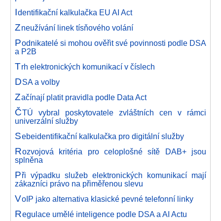
I
dentifikační kalkulačka EU AI Act
Z
neužívání linek tísňového volání
P
odnikatelé si mohou ověřit své povinnosti podle DSA
a P2B
T
rh elektronických komunikací v číslech
D
SA a volby
Z
ačínají platit pravidla podle Data Act
Č
TÚ vybral poskytovatele zvláštních cen v rámci
univerzální služby
S
ebeidentifikační kalkulačka pro digitální služby
R
ozvojová kritéria pro celoplošné sítě DAB+ jsou
splněna
P
ři výpadku služeb elektronických komunikací mají
zákazníci právo na přiměřenou slevu
V
oIP jako alternativa klasické pevné telefonní linky
R
egulace umělé inteligence podle DSA a AI Actu