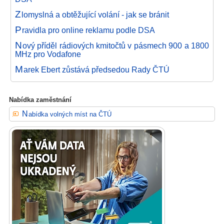
Z
lomyslná a obtěžující volání - jak se bránit
P
ravidla pro online reklamu podle DSA
N
ový příděl rádiových kmitočtů v pásmech 900 a 1800
MHz pro Vodafone
M
arek Ebert zůstává předsedou Rady ČTÚ
Nabídka zaměstnání
Nabídka volných míst na ČTÚ