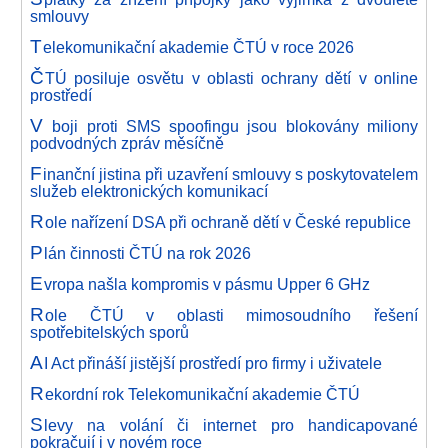
smlouvy
T
elekomunikační akademie ČTÚ v roce 2026
Č
TÚ posiluje osvětu v oblasti ochrany dětí v online
prostředí
V
boji proti SMS spoofingu jsou blokovány miliony
podvodných zpráv měsíčně
F
inanční jistina při uzavření smlouvy s poskytovatelem
služeb elektronických komunikací
R
ole nařízení DSA při ochraně dětí v České republice
P
lán činnosti ČTÚ na rok 2026
E
vropa našla kompromis v pásmu Upper 6 GHz
R
ole ČTÚ v oblasti mimosoudního řešení
spotřebitelských sporů
A
I Act přináší jistější prostředí pro firmy i uživatele
R
ekordní rok Telekomunikační akademie ČTÚ
S
levy na volání či internet pro handicapované
pokračují i v novém roce