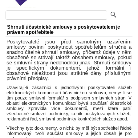
Shrnutí účastnické smlouvy s poskytovatelem je
právem spotřebitele
Poskytovatelé jsou před samotným uzavřením
smlouvy povinni poskytnout spotřebitelům stručné a
snadno čitelné shrnutí smlouvy, přičemž údaje v něm
obsažené se stávají taktéž obsahem smlouvy, pokud
se smluvní strany nedohodnou jinak. Shrnutí smlouvy
je specifickým dokumentem, jehož formální i
obsahové náležitosti jsou striktně dány příslušnými
právními předpisy.
Uzavírají-li zákazníci s jednotlivými poskytovateli služeb
elektronických komunikací účastnickou smlouvu, nemyslí se
tím pouze smluvní formulář s podpisem smluvních stran. V
oblasti elektronických komunikací bývá součástí účastnické
smlouvy zpravidla více dokumentů, mezi které patří
všeobecné smluvní podmínky, ceník poskytovaných služeb,
reklamační řád, smluvní podmínky konkrétních služeb apod.
Všechny tyto dokumenty, o nichž by měl být spotřebitel řádně
informovaný, tvoří součást smlouvy a jejich obsah je pro