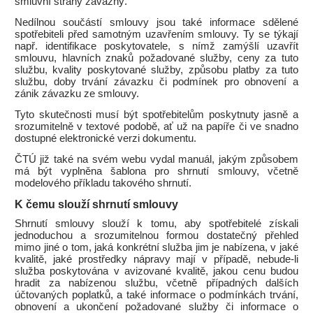
smluvní strany závazný.
Nedílnou součástí smlouvy jsou také informace sdělené
spotřebiteli před samotným uzavřením smlouvy. Ty se týkají
např. identifikace poskytovatele, s nímž zamýšlí uzavřít
smlouvu, hlavních znaků požadované služby, ceny za tuto
službu, kvality poskytované služby, způsobu platby za tuto
službu, doby trvání závazku či podmínek pro obnovení a
zánik závazku ze smlouvy.
Tyto skutečnosti musí být spotřebitelům poskytnuty jasně a
srozumitelně v textové podobě, ať už na papíře či ve snadno
dostupné elektronické verzi dokumentu.
ČTÚ již také na svém webu vydal manuál, jakým způsobem
má být vyplněna šablona pro shrnutí smlouvy, včetně
modelového příkladu takového shrnutí.
K čemu slouží shrnutí smlouvy
Shrnutí smlouvy slouží k tomu, aby spotřebitelé získali
jednoduchou a srozumitelnou formou dostatečný přehled
mimo jiné o tom, jaká konkrétní služba jim je nabízena, v jaké
kvalitě, jaké prostředky nápravy mají v případě, nebude-li
služba poskytována v avizované kvalitě, jakou cenu budou
hradit za nabízenou službu, včetně případných dalších
účtovaných poplatků, a také informace o podmínkách trvání,
obnovení a ukončení požadované služby či informace o