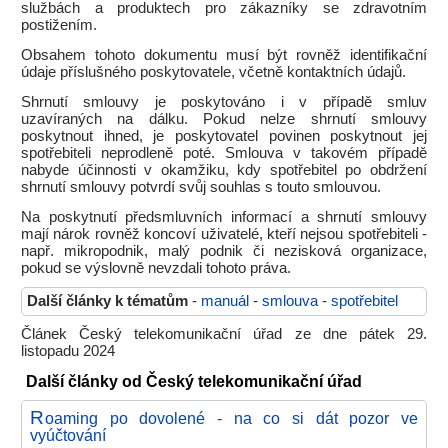
službách a produktech pro zákazníky se zdravotním
postižením.
Obsahem tohoto dokumentu musí být rovněž identifikační
údaje příslušného poskytovatele, včetně kontaktních údajů.
Shrnutí smlouvy je poskytováno i v případě smluv
uzavíraných na dálku. Pokud nelze shrnutí smlouvy
poskytnout ihned, je poskytovatel povinen poskytnout jej
spotřebiteli neprodleně poté. Smlouva v takovém případě
nabyde účinnosti v okamžiku, kdy spotřebitel po obdržení
shrnutí smlouvy potvrdí svůj souhlas s touto smlouvou.
Na poskytnutí předsmluvních informací a shrnutí smlouvy
mají nárok rovněž koncoví uživatelé, kteří nejsou spotřebiteli -
např. mikropodnik, malý podnik či nezisková organizace,
pokud se výslovně nevzdali tohoto práva.
Další články k tématům
-
manuál
-
smlouva
-
spotřebitel
Článek Český telekomunikační úřad ze dne pátek 29.
listopadu 2024
Další články od Český telekomunikační úřad
R
oaming po dovolené - na co si dát pozor ve
vyúčtování