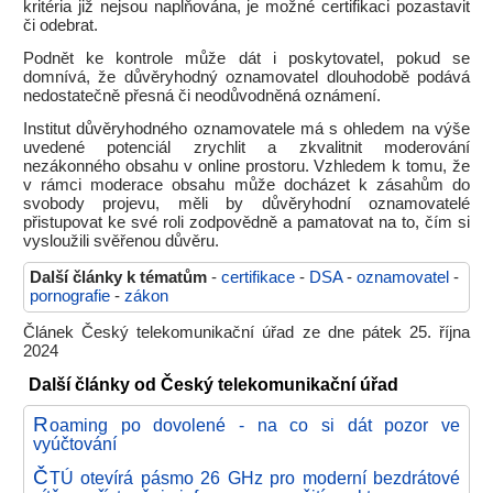
kritéria již nejsou naplňována, je možné certifikaci pozastavit
či odebrat.
Podnět ke kontrole může dát i poskytovatel, pokud se
domnívá, že důvěryhodný oznamovatel dlouhodobě podává
nedostatečně přesná či neodůvodněná oznámení.
Institut důvěryhodného oznamovatele má s ohledem na výše
uvedené potenciál zrychlit a zkvalitnit moderování
nezákonného obsahu v online prostoru. Vzhledem k tomu, že
v rámci moderace obsahu může docházet k zásahům do
svobody projevu, měli by důvěryhodní oznamovatelé
přistupovat ke své roli zodpovědně a pamatovat na to, čím si
vysloužili svěřenou důvěru.
Další články k tématům
-
certifikace
-
DSA
-
oznamovatel
-
pornografie
-
zákon
Článek Český telekomunikační úřad ze dne pátek 25. října
2024
Další články od Český telekomunikační úřad
R
oaming po dovolené - na co si dát pozor ve
vyúčtování
Č
TÚ otevírá pásmo 26 GHz pro moderní bezdrátové