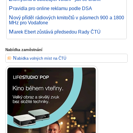
P
ravidla pro online reklamu podle DSA
N
ový příděl rádiových kmitočtů v pásmech 900 a 1800
MHz pro Vodafone
M
arek Ebert zůstává předsedou Rady ČTÚ
Nabídka zaměstnání
Nabídka volných míst na ČTÚ