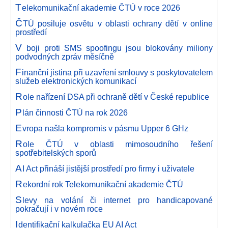
T
elekomunikační akademie ČTÚ v roce 2026
Č
TÚ posiluje osvětu v oblasti ochrany dětí v online
prostředí
V
boji proti SMS spoofingu jsou blokovány miliony
podvodných zpráv měsíčně
F
inanční jistina při uzavření smlouvy s poskytovatelem
služeb elektronických komunikací
R
ole nařízení DSA při ochraně dětí v České republice
P
lán činnosti ČTÚ na rok 2026
E
vropa našla kompromis v pásmu Upper 6 GHz
R
ole ČTÚ v oblasti mimosoudního řešení
spotřebitelských sporů
A
I Act přináší jistější prostředí pro firmy i uživatele
R
ekordní rok Telekomunikační akademie ČTÚ
S
levy na volání či internet pro handicapované
pokračují i v novém roce
I
dentifikační kalkulačka EU AI Act