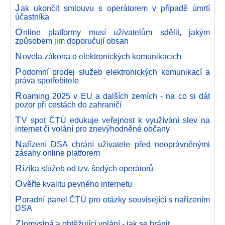
J
ak ukončit smlouvu s operátorem v případě úmrtí
účastníka
O
nline platformy musí uživatelům sdělit, jakým
způsobem jim doporučují obsah
N
ovela zákona o elektronických komunikacích
P
odomní prodej služeb elektronických komunikací a
práva spotřebitele
R
oaming 2025 v EU a dalších zemích - na co si dát
pozor při cestách do zahraničí
T
V spot ČTÚ edukuje veřejnost k využívání slev na
internet či volání pro znevýhodněné občany
N
ařízení DSA chrání uživatele před neoprávněnými
zásahy online platforem
R
izika služeb od tzv. šedých operátorů
O
věřte kvalitu pevného internetu
P
oradní panel ČTÚ pro otázky související s nařízením
DSA
Z
lomyslná a obtěžující volání - jak se bránit