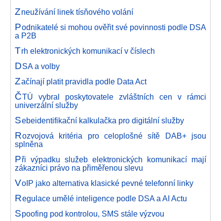
Z
neužívání linek tísňového volání
P
odnikatelé si mohou ověřit své povinnosti podle DSA
a P2B
T
rh elektronických komunikací v číslech
D
SA a volby
Z
ačínají platit pravidla podle Data Act
Č
TÚ vybral poskytovatele zvláštních cen v rámci
univerzální služby
S
ebeidentifikační kalkulačka pro digitální služby
R
ozvojová kritéria pro celoplošné sítě DAB+ jsou
splněna
P
ři výpadku služeb elektronických komunikací mají
zákazníci právo na přiměřenou slevu
V
oIP jako alternativa klasické pevné telefonní linky
R
egulace umělé inteligence podle DSA a AI Actu
S
poofing pod kontrolou, SMS stále výzvou