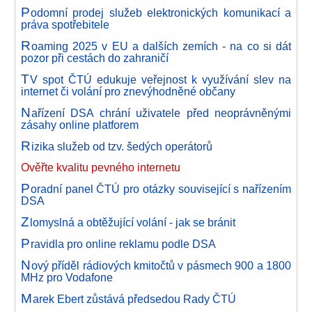
P
odomní prodej služeb elektronických komunikací a
práva spotřebitele
R
oaming 2025 v EU a dalších zemích - na co si dát
pozor při cestách do zahraničí
T
V spot ČTÚ edukuje veřejnost k využívání slev na
internet či volání pro znevýhodněné občany
N
ařízení DSA chrání uživatele před neoprávněnými
zásahy online platforem
R
izika služeb od tzv. šedých operátorů
Ověřte kvalitu pevného internetu
P
oradní panel ČTÚ pro otázky související s nařízením
DSA
Z
lomyslná a obtěžující volání - jak se bránit
P
ravidla pro online reklamu podle DSA
N
ový příděl rádiových kmitočtů v pásmech 900 a 1800
MHz pro Vodafone
M
arek Ebert zůstává předsedou Rady ČTÚ