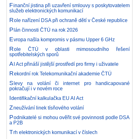
F
inanční jistina při uzavření smlouvy s poskytovatelem
služeb elektronických komunikací
R
ole nařízení DSA při ochraně dětí v České republice
P
lán činnosti ČTÚ na rok 2026
E
vropa našla kompromis v pásmu Upper 6 GHz
R
ole ČTÚ v oblasti mimosoudního řešení
spotřebitelských sporů
A
I Act přináší jistější prostředí pro firmy i uživatele
R
ekordní rok Telekomunikační akademie ČTÚ
S
levy na volání či internet pro handicapované
pokračují i v novém roce
I
dentifikační kalkulačka EU AI Act
Z
neužívání linek tísňového volání
P
odnikatelé si mohou ověřit své povinnosti podle DSA
a P2B
T
rh elektronických komunikací v číslech