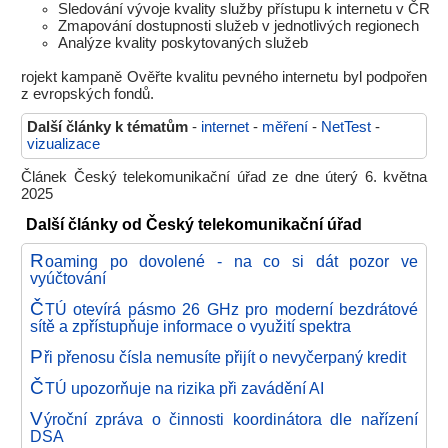
Sledování vývoje kvality služby přístupu k internetu v ČR
Zmapování dostupnosti služeb v jednotlivých regionech
Analýze kvality poskytovaných služeb
rojekt kampaně Ověřte kvalitu pevného internetu byl podpořen
z evropských fondů.
Další články k tématům
-
internet
-
měření
-
NetTest
-
vizualizace
Článek Český telekomunikační úřad ze dne úterý 6. května
2025
Další články od Český telekomunikační úřad
R
oaming po dovolené - na co si dát pozor ve
vyúčtování
Č
TÚ otevírá pásmo 26 GHz pro moderní bezdrátové
sítě a zpřístupňuje informace o využití spektra
P
ři přenosu čísla nemusíte přijít o nevyčerpaný kredit
Č
TÚ upozorňuje na rizika při zavádění AI
V
ýroční zpráva o činnosti koordinátora dle nařízení
DSA