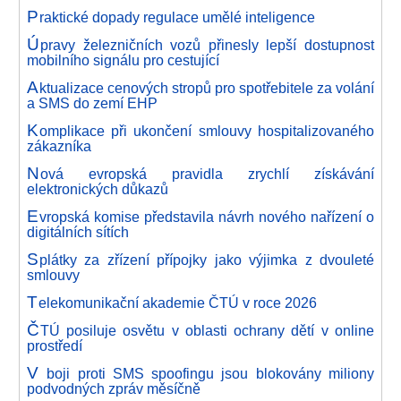
P
raktické dopady regulace umělé inteligence
Ú
pravy železničních vozů přinesly lepší dostupnost
mobilního signálu pro cestující
A
ktualizace cenových stropů pro spotřebitele za volání
a SMS do zemí EHP
K
omplikace při ukončení smlouvy hospitalizovaného
zákazníka
N
ová evropská pravidla zrychlí získávání
elektronických důkazů
E
vropská komise představila návrh nového nařízení o
digitálních sítích
S
plátky za zřízení přípojky jako výjimka z dvouleté
smlouvy
T
elekomunikační akademie ČTÚ v roce 2026
Č
TÚ posiluje osvětu v oblasti ochrany dětí v online
prostředí
V
boji proti SMS spoofingu jsou blokovány miliony
podvodných zpráv měsíčně