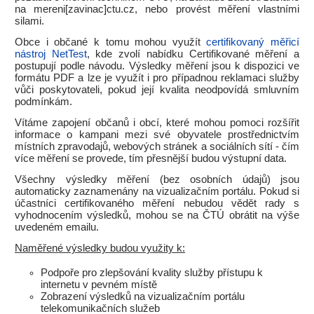
na mereni[zavinac]ctu.cz, nebo provést měření vlastními
silami.
Obce i občané k tomu mohou využít
certifikovaný měřicí
nástroj NetTest
, kde zvolí nabídku Certifikované měření a
postupují podle návodu. Výsledky měření jsou k dispozici ve
formátu PDF a lze je využít i pro případnou reklamaci služby
vůči poskytovateli, pokud její kvalita neodpovídá smluvním
podmínkám.
Vítáme zapojení občanů i obcí, které mohou pomoci rozšířit
informace o kampani mezi své obyvatele prostřednictvím
místních zpravodajů, webových stránek a sociálních sítí - čím
více měření se provede, tím přesnější budou výstupní data.
Všechny výsledky měření (bez osobních údajů) jsou
automaticky zaznamenány na vizualizačním portálu. Pokud si
účastníci certifikovaného měření nebudou vědět rady s
vyhodnocením výsledků, mohou se na ČTÚ obrátit na výše
uvedeném emailu.
Naměřené výsledky budou využity k:
Podpoře pro zlepšování kvality služby přístupu k
internetu v pevném místě
Zobrazení výsledků na vizualizačním portálu
telekomunikačních služeb