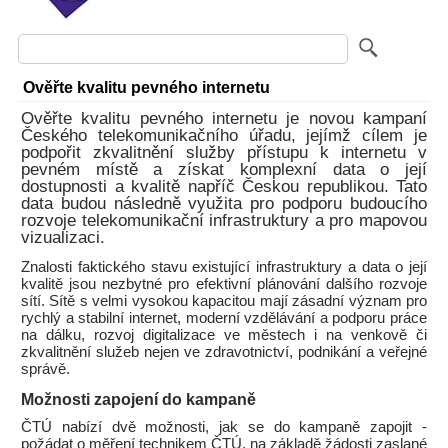
Ověřte kvalitu pevného internetu
Ověřte kvalitu pevného internetu je novou kampaní
Českého telekomunikačního úřadu, jejímž cílem je
podpořit zkvalitnění služby přístupu k internetu v
pevném místě a získat komplexní data o její
dostupnosti a kvalitě napříč Českou republikou. Tato
data budou následně využita pro podporu budoucího
rozvoje telekomunikační infrastruktury a pro mapovou
vizualizaci.
Znalosti faktického stavu existující infrastruktury a data o její
kvalitě jsou nezbytné pro efektivní plánování dalšího rozvoje
sítí. Sítě s velmi vysokou kapacitou mají zásadní význam pro
rychlý a stabilní internet, moderní vzdělávání a podporu práce
na dálku, rozvoj digitalizace ve městech i na venkově či
zkvalitnění služeb nejen ve zdravotnictví, podnikání a veřejné
správě.
Možnosti zapojení do kampaně
ČTÚ nabízí dvě možnosti, jak se do kampaně zapojit -
požádat o měření technikem ČTÚ, na základě žádosti zaslané