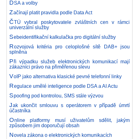
D
SA a volby
Z
ačínají platit pravidla podle Data Act
Č
TÚ vybral poskytovatele zvláštních cen v rámci
univerzální služby
S
ebeidentifikační kalkulačka pro digitální služby
R
ozvojová kritéria pro celoplošné sítě DAB+ jsou
splněna
P
ři výpadku služeb elektronických komunikací mají
zákazníci právo na přiměřenou slevu
V
oIP jako alternativa klasické pevné telefonní linky
R
egulace umělé inteligence podle DSA a AI Actu
S
poofing pod kontrolou, SMS stále výzvou
J
ak ukončit smlouvu s operátorem v případě úmrtí
účastníka
O
nline platformy musí uživatelům sdělit, jakým
způsobem jim doporučují obsah
N
ovela zákona o elektronických komunikacích