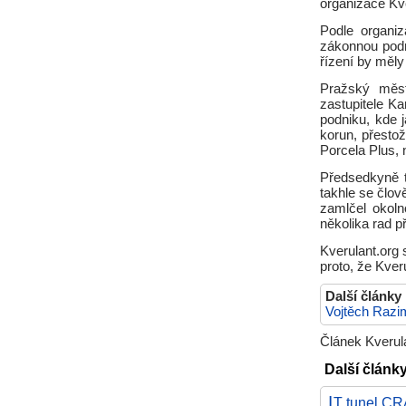
organizace Kve
Podle organi
zákonnou podm
řízení by měly
Pražský měs
zastupitele K
podniku, kde 
korun, přesto
Porcela Plus, 
Předsedkyně t
takhle se člo
zamlčel okoln
několika rad p
Kverulant.org 
proto, že Kver
Další články
Vojtěch Razi
Článek Kverula
Další články
I
T tunel CR