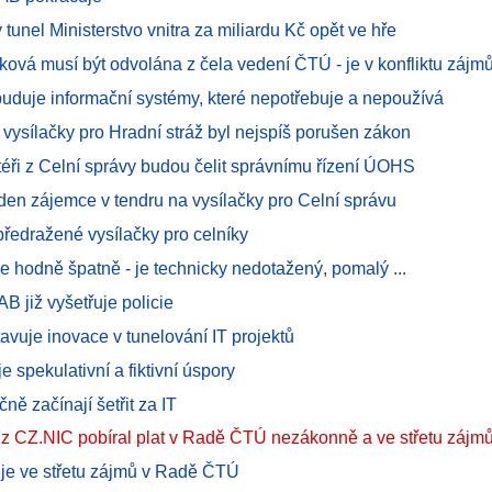
 tunel Ministerstvo vnitra za miliardu Kč opět ve hře
ková musí být odvolána z čela vedení ČTÚ - je v konfliktu zájmů
 buduje informační systémy, které nepotřebuje a nepoužívá
vysílačky pro Hradní stráž byl nejspíš porušen zákon
éři z Celní správy budou čelit správnímu řízení ÚOHS
eden zájemce v tendru na vysílačky pro Celní správu
předražené vysílačky pro celníky
e hodně špatně - je technicky nedotažený, pomalý ...
B již vyšetřuje policie
avuje inovace v tunelování IT projektů
e spekulativní a fiktivní úspory
ně začínají šetřit za IT
p z CZ.NIC pobíral plat v Radě ČTÚ nezákonně a ve střetu zájm
a je ve střetu zájmů v Radě ČTÚ