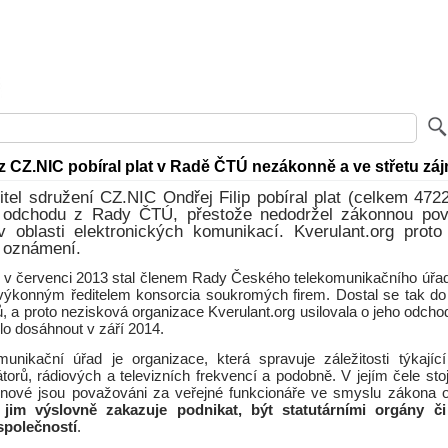
 z CZ.NIC pobíral plat v Radě ČTÚ nezákonně a ve střetu zá
tel sdružení CZ.NIC Ondřej Filip pobíral plat (celkem 472
 odchodu z Rady ČTÚ, přestože nedodržel zákonnou pov
 oblasti elektronických komunikací. Kverulant.org proto
í oznámení.
 v červenci 2013 stal členem Rady Českého telekomunikačního úřad
 výkonným ředitelem konsorcia soukromých firem. Dostal se tak d
ů, a proto nezisková organizace Kverulant.org usilovala o jeho odc
lo dosáhnout v září 2014.
unikační úřad je organizace, která spravuje záležitosti týkajíc
átorů, rádiových a televizních frekvencí a podobně. V jejím čele s
členové jsou považováni za veřejné funkcionáře ve smyslu zákona o
jim výslovně zakazuje podnikat, být statutárními orgány č
polečností
.