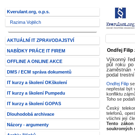
Kverulant.org, o.p.s.
Razima Vojtěch
AKTUÁLNÍ IT ZPRAVODAJSTVÍ
Ondřej Filip
NABÍDKY PRÁCE IT FIREM
Výkonný ředi
OFFLINE A ONLINE AKCE
půl roku po
zaměstnán v
DMS / ECM správa dokumentů
podal trestn
IT kurzy a školení OKškolení
Ondřej Filip
se
nepřestal být
IT kurzy a školení Pumpedu
konfliktu zájm
Toho se podaři
IT kurzy a školení GOPAS
Český telekom
telefonů, oper
Dlouhodobá archivace
všichni její 
Tento zákon 
Názory - argumenty
soukromých s