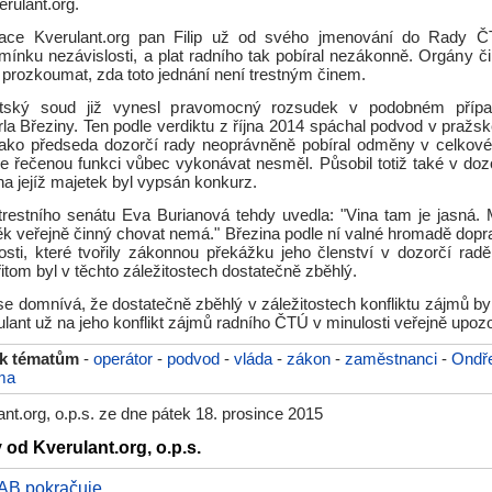
rulant.org.
zace Kverulant.org pan Filip už od svého jmenování do Rady Č
ínku nezávislosti, a plat radního tak pobíral nezákonně. Orgány či
 prozkoumat, zda toto jednání není trestným činem.
tský soud již vynesl pravomocný rozsudek v podobném přípa
arla Březiny. Ten podle verdiktu z října 2014 spáchal podvod v praž
jako předseda dozorčí rady neoprávněně pobíral odměny v celkové 
že řečenou funkci vůbec vykonávat nesměl. Působil totiž také v dozo
na jejíž majetek byl vypsán konkurz.
restního senátu Eva Burianová tehdy uvedla: "Vina tam je jasná. 
věk veřejně činný chovat nemá." Březina podle ní valné hromadě dopr
osti, které tvořily zákonnou překážku jeho členství v dozorčí radě
řitom byl v těchto záležitostech dostatečně zběhlý.
se domnívá, že dostatečně zběhlý v záležitostech konfliktu zájmů byl 
ulant už na jeho konflikt zájmů radního ČTÚ v minulosti veřejně upoz
 k tématům
-
operátor
-
podvod
-
vláda
-
zákon
-
zaměstnanci
-
Ondřej
ma
nt.org, o.p.s. ze dne pátek 18. prosince 2015
 od Kverulant.org, o.p.s.
AB pokračuje