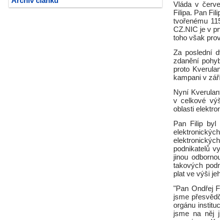
Archiv článků
Vláda v červ
Filipa. Pan Fil
tvořenému 115
CZ.NIC je v p
toho však prov
Za poslední d
zdanění pohyb
proto Kverula
kampani v zář
Nyní Kverulant
v celkové vý
oblasti elektr
Pan Filip by
elektronický
elektronickýc
podnikatelů v
jinou odborn
takových pod
plat ve výši 
"Pan Ondřej Fi
jsme přesvědč
orgánu institu
jsme na něj j