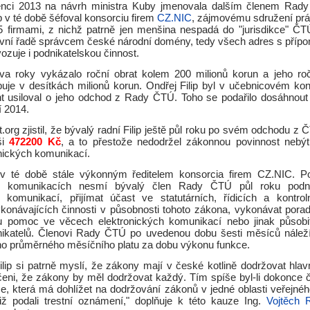
enci 2013 na návrh ministra Kuby jmenovala dalším členem Rad
ip v té době šéfoval konsorciu firem
CZ.NIC
, zájmovému sdružení pr
 firmami, z nichž patrně jen menšina nespadá do "jurisdikce" Č
rvní řadě správcem české národní domény, tedy všech adres s přípo
ozuje i podnikatelskou činnost.
va roky vykázalo roční obrat kolem 200 milionů korun a jeho ro
uje v desítkách milionů korun. Ondřej Filip byl v učebnicovém konf
nt usiloval o jeho odchod z Rady ČTÚ. Toho se podařilo dosáhnout p
í 2014.
.org zjistil, že bývalý radní Filip ještě půl roku po svém odchodu z Č
ši
472200 Kč
, a to přestože nedodržel zákonnou povinnost nebý
onických komunikací.
l v té době stále výkonným ředitelem konsorcia firem CZ.NIC. P
ch komunikacích nesmí bývalý člen Rady ČTÚ půl roku podni
h komunikací, přijímat účast ve statutárních, řídicích a kontro
ykonávajících činnosti v působnosti tohoto zákona, vykonávat por
ou pomoc ve věcech elektronických komunikací nebo jinak působi
nikatelů. Členovi Rady ČTÚ po uvedenou dobu šesti měsíců nálež
jeho průměrného měsíčního platu za dobu výkonu funkce.
lip si patrně myslí, že zákony mají v české kotlině dodržovat hlav
eni, že zákony by měl dodržovat každý. Tím spíše byl-li dokonce č
ce, která má dohlížet na dodržování zákonů v jedné oblasti veřejnéh
iž podali trestní oznámení," doplňuje k této kauze Ing.
Vojtěch 