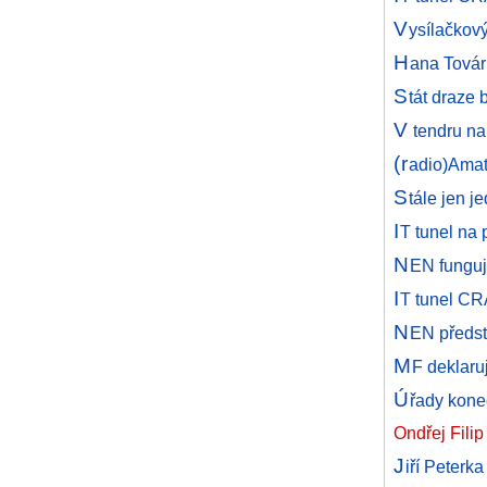
V
ysílačkový
H
ana Továr
S
tát draze
V
tendru na 
(r
adio)Amat
S
tále jen j
I
T tunel na 
N
EN funguj
I
T tunel CRA
N
EN předst
M
F deklaruj
Ú
řady koneč
Ondřej Fili
J
iří Peterk