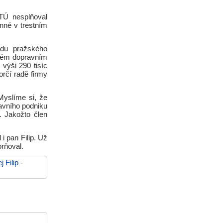
TÚ nesplňoval
nné v trestním
du pražského
ském dopravním
výši 290 tisíc
rčí radě firmy
Myslíme si, že
avního podniku
. Jakožto člen
i pan Filip. Už
orňoval.
 Filip
-