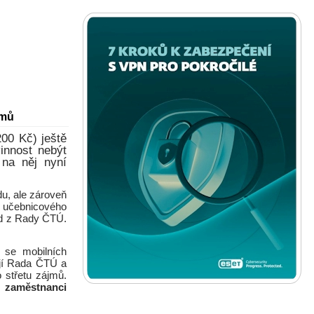
jmů
200 Kč) ještě
innost nebýt
 na něj nyní
u, ale zároveň
o učebnicového
hod z Rady ČTÚ.
í se mobilních
tojí Rada ČTÚ a
 střetu zájmů.
i zaměstnanci