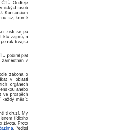
y ČTÚ Ondřeje
ávnických osob
TÚ. Konsorcium
nou .cz, kromě
ční zisk se po
liktu zájmů, a
o rok trvající
TÚ pobíral plat
t zaměstnán v
odle zákona o
kat v oblasti
lních orgánech
adenskou anebo
t ve prospěch
í každý měsíc
ně ti druzí. My
lenem řídicího
o života. Proto
Razima
, ředitel