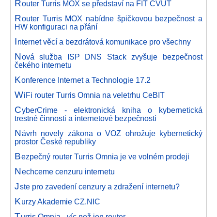
R
outer Turris MOX se představí na FIT ČVÚT
R
outer Turris MOX nabídne špičkovou bezpečnost a
HW konfiguraci na přání
I
nternet věcí a bezdrátová komunikace pro všechny
N
ová služba ISP DNS Stack zvyšuje bezpečnost
čekého internetu
K
onference Internet a Technologie 17.2
W
iFi router Turris Omnia na veletrhu CeBIT
C
yberCrime - elektronická kniha o kybernetická
trestné činnosti a internetové bezpečnosti
N
ávrh novely zákona o VOZ ohrožuje kybernetický
prostor České republiky
B
ezpečný router Turris Omnia je ve volném prodeji
N
echceme cenzuru internetu
J
ste pro zavedení cenzury a zdražení internetu?
K
urzy Akademie CZ.NIC
T
urris Omnia - víc než jen router