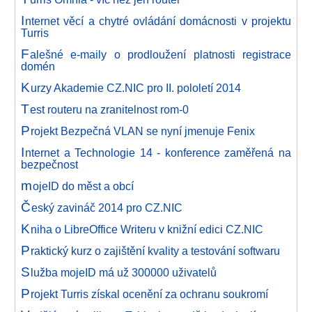
I
nternet věcí a chytré ovládání domácnosti v projektu
Turris
F
alešné e-maily o prodloužení platnosti registrace
domén
K
urzy Akademie CZ.NIC pro II. pololetí 2014
T
est routeru na zranitelnost rom-0
P
rojekt Bezpečná VLAN se nyní jmenuje Fenix
I
nternet a Technologie 14 - konference zaměřená na
bezpečnost
m
ojeID do měst a obcí
Č
eský zavináč 2014 pro CZ.NIC
K
niha o LibreOffice Writeru v knižní edici CZ.NIC
P
raktický kurz o zajištění kvality a testování softwaru
S
lužba mojeID má už 300000 uživatelů
P
rojekt Turris získal ocenění za ochranu soukromí