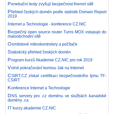
P
enetrační testy zvyšují bezpečnost firemní sítě
P
řehled českých domén podle statistik Domain Report
2019
I
nternet a Technologie - konference CZ.NIC
B
ezpečný open source router Turris MOX vstupuje do
maloobchodní sítě
O
smibitové mikrokontrolery a počítače
S
tatistický přehled českých domén
P
rogram kurzů Akademie CZ.NIC pro rok 2019
V
olné pokračování komixu Jak na Internet
C
SIRT.CZ získal certifikaci bezpečnostního týmu TF-
CSIRT
K
onference Internet a Technologie
D
NS servery pro .cz doménu ve službách kanadské
domény .ca
I
T kurzy akademie CZ.NIC