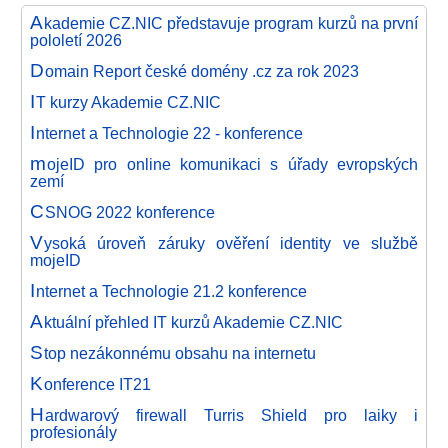
A
kademie CZ.NIC představuje program kurzů na první
pololetí 2026
D
omain Report české domény .cz za rok 2023
I
T kurzy Akademie CZ.NIC
I
nternet a Technologie 22 - konference
m
ojeID pro online komunikaci s úřady evropských
zemí
C
SNOG 2022 konference
V
ysoká úroveň záruky ověření identity ve službě
mojeID
I
nternet a Technologie 21.2 konference
A
ktuální přehled IT kurzů Akademie CZ.NIC
S
top nezákonnému obsahu na internetu
K
onference IT21
H
ardwarový firewall Turris Shield pro laiky i
profesionály