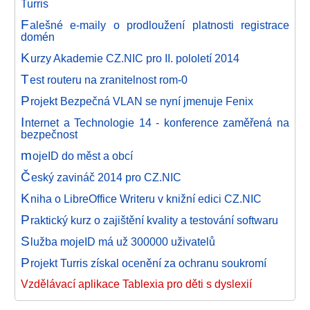
Turris
F
alešné e-maily o prodloužení platnosti registrace
domén
K
urzy Akademie CZ.NIC pro II. pololetí 2014
T
est routeru na zranitelnost rom-0
P
rojekt Bezpečná VLAN se nyní jmenuje Fenix
I
nternet a Technologie 14 - konference zaměřená na
bezpečnost
m
ojeID do měst a obcí
Č
eský zavináč 2014 pro CZ.NIC
K
niha o LibreOffice Writeru v knižní edici CZ.NIC
P
raktický kurz o zajištění kvality a testování softwaru
S
lužba mojeID má už 300000 uživatelů
P
rojekt Turris získal ocenění za ochranu soukromí
Vzdělávací aplikace Tablexia pro děti s dyslexií