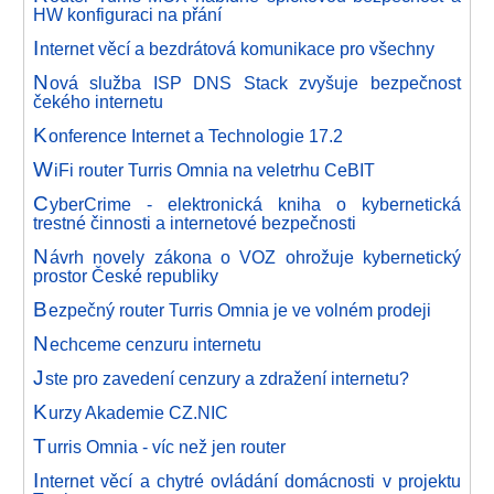
HW konfiguraci na přání
I
nternet věcí a bezdrátová komunikace pro všechny
N
ová služba ISP DNS Stack zvyšuje bezpečnost
čekého internetu
K
onference Internet a Technologie 17.2
W
iFi router Turris Omnia na veletrhu CeBIT
C
yberCrime - elektronická kniha o kybernetická
trestné činnosti a internetové bezpečnosti
N
ávrh novely zákona o VOZ ohrožuje kybernetický
prostor České republiky
B
ezpečný router Turris Omnia je ve volném prodeji
N
echceme cenzuru internetu
J
ste pro zavedení cenzury a zdražení internetu?
K
urzy Akademie CZ.NIC
T
urris Omnia - víc než jen router
I
nternet věcí a chytré ovládání domácnosti v projektu