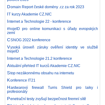
D
omain Report české domény .cz za rok 2023
I
T kurzy Akademie CZ.NIC
I
nternet a Technologie 22 - konference
m
ojeID pro online komunikaci s úřady evropských
zemí
C
SNOG 2022 konference
V
ysoká úroveň záruky ověření identity ve službě
mojeID
I
nternet a Technologie 21.2 konference
A
ktuální přehled IT kurzů Akademie CZ.NIC
S
top nezákonnému obsahu na internetu
K
onference IT21
H
ardwarový firewall Turris Shield pro laiky i
profesionály
P
enetrační testy zvyšují bezpečnost firemní sítě