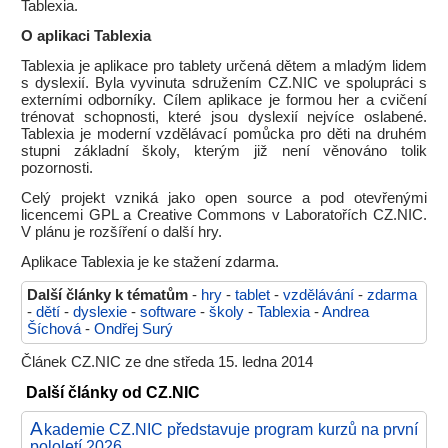
Tablexia.
O aplikaci Tablexia
Tablexia je aplikace pro tablety určená dětem a mladým lidem
s dyslexií. Byla vyvinuta sdružením CZ.NIC ve spolupráci s
externími odborníky. Cílem aplikace je formou her a cvičení
trénovat schopnosti, které jsou dyslexií nejvíce oslabené.
Tablexia je moderní vzdělávací pomůcka pro děti na druhém
stupni základní školy, kterým již není věnováno tolik
pozornosti.
Celý projekt vzniká jako open source a pod otevřenými
licencemi GPL a Creative Commons v Laboratořích CZ.NIC.
V plánu je rozšíření o další hry.
Aplikace Tablexia je ke stažení zdarma.
Další články k tématům
-
hry
-
tablet
-
vzdělávání
-
zdarma
-
dětí
-
dyslexie
-
software
-
školy
-
Tablexia
-
Andrea
Šíchová
-
Ondřej Surý
Článek CZ.NIC ze dne středa 15. ledna 2014
Další články od CZ.NIC
A
kademie CZ.NIC představuje program kurzů na první
pololetí 2026