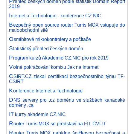
P
řehled českých domén podle statistik Domain Report
2019
I
nternet a Technologie - konference CZ.NIC
B
ezpečný open source router Turris MOX vstupuje do
maloobchodní sítě
O
smibitové mikrokontrolery a počítače
S
tatistický přehled českých domén
P
rogram kurzů Akademie CZ.NIC pro rok 2019
V
olné pokračování komixu Jak na Internet
C
SIRT.CZ získal certifikaci bezpečnostního týmu TF-
CSIRT
K
onference Internet a Technologie
D
NS servery pro .cz doménu ve službách kanadské
domény .ca
I
T kurzy akademie CZ.NIC
R
outer Turris MOX se představí na FIT ČVÚT
R
outer Turris MOX nabídne špičkovou bezpečnost a