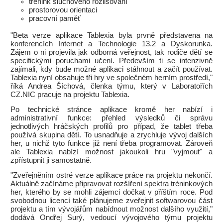
trénink sluchového rozlišování
prostorovou orientaci
pracovní paměť
"Beta verze aplikace Tablexia byla prvně představena na
konferencích Internet a Technologie 13.2 a Dyskorunka.
Zájem o ni projevila jak odborná veřejnost, tak rodiče dětí se
specifickými poruchami učení. Především ti se intenzivně
zajímali, kdy bude možné aplikaci stáhnout a začít používat.
Tablexia nyní obsahuje tři hry ve společném herním prostředí,"
říká Andrea Šíchová, členka týmu, který v Laboratořích
CZ.NIC pracuje na projektu Tablexia.
Po technické stránce aplikace kromě her nabízí i
administrativní funkce: přehled výsledků či správu
jednotlivých hráčských profilů pro případ, že tablet třeba
používá skupina dětí. To usnadňuje a zrychluje vývoj dalších
her, u nichž tyto funkce již není třeba programovat. Zároveň
ale Tablexia nabízí možnost jakoukoli hru "vyjmout" a
zpřístupnit ji samostatně.
"Zveřejněním ostré verze aplikace práce na projektu nekončí.
Aktuálně začínáme připravovat rozšíření spektra tréninkových
her, kterého by se mohli zájemci dočkat v příštím roce. Pod
svobodnou licencí také plánujeme zveřejnit softwarovou část
projektu a tím vývojářům nabídnout možnost dalšího využití,"
dodává Ondřej Surý, vedoucí vývojového týmu projektu