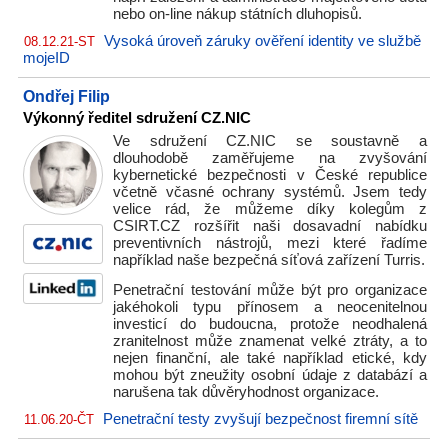
nebo on-line nákup státních dluhopisů.
Vysoká úroveň záruky ověření identity ve službě
08.12.21-ST
mojeID
Ondřej Filip
Výkonný ředitel sdružení CZ.NIC
Ve sdružení CZ.NIC se soustavně a
dlouhodobě zaměřujeme na zvyšování
kybernetické bezpečnosti v České republice
včetně včasné ochrany systémů. Jsem tedy
velice rád, že můžeme díky kolegům z
CSIRT.CZ rozšířit naši dosavadní nabídku
preventivních nástrojů, mezi které řadíme
například naše bezpečná síťová zařízení Turris.
Penetrační testování může být pro organizace
jakéhokoli typu přínosem a neocenitelnou
investicí do budoucna, protože neodhalená
zranitelnost může znamenat velké ztráty, a to
nejen finanční, ale také například etické, kdy
mohou být zneužity osobní údaje z databází a
narušena tak důvěryhodnost organizace.
Penetrační testy zvyšují bezpečnost firemní sítě
11.06.20-ČT