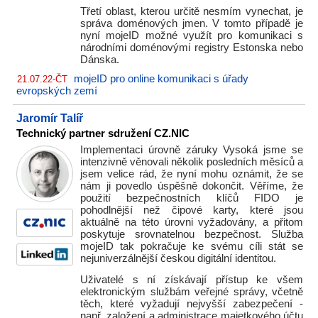
Třetí oblast, kterou určitě nesmím vynechat, je
správa doménových jmen. V tomto případě je
nyní mojeID možné využít pro komunikaci s
národními doménovými registry Estonska nebo
Dánska.
mojeID pro online komunikaci s úřady
21.07.22-ČT
evropských zemí
Jaromír Talíř
Technický partner sdružení CZ.NIC
Implementaci úrovně záruky Vysoká jsme se
intenzivně věnovali několik posledních měsíců a
jsem velice rád, že nyní mohu oznámit, že se
nám ji povedlo úspěšně dokončit. Věříme, že
použití bezpečnostních klíčů FIDO je
pohodlnější než čipové karty, které jsou
aktuálně na této úrovni vyžadovány, a přitom
poskytuje srovnatelnou bezpečnost. Služba
mojeID tak pokračuje ke svému cíli stát se
nejuniverzálnější českou digitální identitou.
Uživatelé s ní získávají přístup ke všem
elektronickým službám veřejné správy, včetně
těch, které vyžadují nejvyšší zabezpečení -
např. založení a administrace majetkového účtu