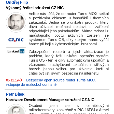
Ondřej Filip
Výkonný ředitel sdružení CZ.NIC
Velice nás těší, že se router Turris MOX setkal
s pozitivním ohlasem u fanoušků i firemních
zákazníků. Jedná se o unikátní produkt, který
dává uživateli možnost sestavit si zařízení
odpovídající jeho požadavkům. Máme radost i z
narůstajícího počtu aktivních zařízení se
systémem Turris OS, díky kterým máme vyšší
šance při boji s kybernetickými hrozbami.
Zabezpečení routerů a jejich aktualizace je
problém, který řeší unikátní operační systém
Turris OS - ten je díky automatickým updatům a
včasnému zachytávání aktuálních síťových
hrozeb jasnou volbou pro uživatele, kteří si
chtějí být jisti svým bezpečím na internetu.
Bezpečný open source router Turris MOX
05.11.19-ÚT
vstupuje do maloobchodní sítě
Petr Bílek
Hardware Development Manager sdružení CZ.NIC
Osobně jsem se s osmibitovými
mikrokontrolery, konkrétně s PIC 16F84 a Atmel