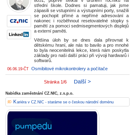
8051, poprvé setkal v druhém ročníku na
střední škole. Dodnes si pamatuji, jak jsme
zápasili se vstupními a výstupními porty, snažili
se pochopit přímé a nepřímé adresování a
nakonec i rozběhnout resetovatelné stopky s
pamětí za pomoci sedmisegmentových displejů
a externí paměti.
Většina úloh by se dnes dala přirovnat k
dětskému hraní, ale nás to bavilo a pro mnohé
to byla neocenitelná lekce, která nám poskytla
základy pro naši další práci při vývoji hardwarů i
softwarů.
Osmibitové mikrokontrolery a počítače
06.06.19-ČT
Další >
Stránka 1/6
Nabídka zaměstnání CZ.NIC, z.s.p.o.
Kariéra v CZ.NIC - staráme se o českou národní doménu