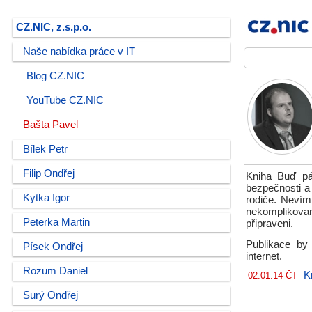
CZ.NIC, z.s.p.o.
Naše nabídka práce v IT
Blog CZ.NIC
YouTube CZ.NIC
Bašta Pavel
Bílek Petr
Filip Ondřej
Kniha Buď pá
bezpečnosti a 
Kytka Igor
rodiče. Nevím
nekomplikovan
Peterka Martin
připraveni.
Publikace by
Písek Ondřej
internet.
Rozum Daniel
K
02.01.14-ČT
Surý Ondřej