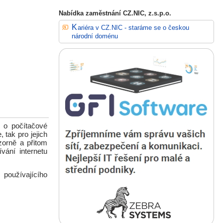
Nabídka zaměstnání CZ.NIC, z.s.p.o.
Kariéra v CZ.NIC - staráme se o českou
národní doménu
 o počítačové
 tak pro jejich
zorně a přitom
vání internetu
používajícího