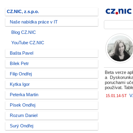
CZ.NIC, z.s.p.o.
Naše nabídka práce v IT
Blog CZ.NIC
YouTube CZ.NIC
Bašta Pavel
Bílek Petr
Beta verze apl
Filip Ondřej
a Dyskorunka.
poruchami uče
Kytka Igor
používat. Tabl
Peterka Martin
V
15.01.14-ST
Písek Ondřej
Rozum Daniel
Surý Ondřej