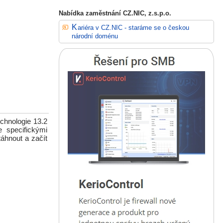
Nabídka zaměstnání CZ.NIC, z.s.p.o.
Kariéra v CZ.NIC - staráme se o českou
národní doménu
echnologie 13.2
e specifickými
áhnout a začít