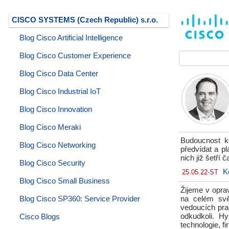
CISCO SYSTEMS (Czech Republic) s.r.o.
Blog Cisco Artificial Intelligence
Blog Cisco Customer Experience
Blog Cisco Data Center
Blog Cisco Industrial IoT
Blog Cisco Innovation
Blog Cisco Meraki
Budoucnost ko
Blog Cisco Networking
předvídat a p
nich již šetří 
Blog Cisco Security
K
25.05.22-ST
Blog Cisco Small Business
Žijeme v opra
Blog Cisco SP360: Service Provider
na celém svě
vedoucích pra
odkudkoli. H
Cisco Blogs
technologie, fi