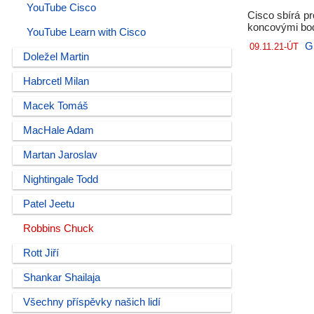
YouTube Cisco
Cisco sbírá pr
koncovými bod
YouTube Learn with Cisco
G
09.11.21-ÚT
Doležel Martin
Habrcetl Milan
Macek Tomáš
MacHale Adam
Martan Jaroslav
Nightingale Todd
Patel Jeetu
Robbins Chuck
Rott Jiří
Shankar Shailaja
Všechny příspěvky našich lidí