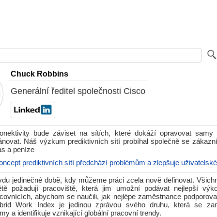
Chuck Robbins
Generální ředitel společnosti Cisco
nektivity bude záviset na sítích, které dokáží opravovat samy 
lánovat. Náš výzkum prediktivních sítí probíhal společně se zákazn
čas a peníze
oncept prediktivních sítí předchází problémům a zlepšuje uživatelské
vdu jedinečné době, kdy můžeme práci zcela nově definovat. Všich
tě požadují pracoviště, která jim umožní podávat nejlepší výko
covnících, abychom se naučili, jak nejlépe zaměstnance podporovat, 
ybrid Work Index je jedinou zprávou svého druhu, která se zamě
rmy a identifikuje vznikající globální pracovní trendy.