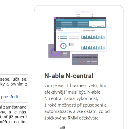
sebe, učit se,
íky a prvním z
 prostředí
ni zaměstnanci
ny, a je nás,
ať již pracují
řuje na lidi,