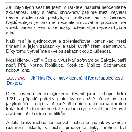
Za uplynulých šest let jsem v Daktele nasbíral neocenitelné
zkušenosti. Díky silnému know-how patříme mezi největší
české společnosti poskytující Software as a Service.
Nejdůležitější je pro mě neustále inovovat a posouvat se
vpřed, přičemž věřím, že lidský potenciál je největší hybná
síla.
Naší misí je sjednocovat a zpřehledňovat komunikaci mezi
firmami a jejich zákazníky a také uvnitř firem samotných.
Díky tomu vytváříme skvělou zákaznickou zkušenost.
Mezi klienty, kteří v Česku využívají software od Daktely, patří
např. PPL, Notino, Rohlik.cz, Košík.cz, Mall.cz, Seznam.cz
nebo Allianz.
Jiří Havlíček - nový generální ředitel společnosti
20.03.24-ST
Daktela
Díky našemu technologickému řešení jsme schopni linku
1221 v případě potřeby prakticky okamžitě přenastavit na
jakýkoli účel - např. v případě přírodních nebo humanitárních
katastrof. Proto můžeme tak snadno a rychle začít poskytovat
asistenci příchozím uprchlíkům.
A další kroky mohou následovat - nabízí se jednak výraznější
rozšíření oblastí, v nichž pracovníci linky mohou být