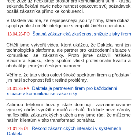
roce 2026 už neexistuje prostor pro komunikační šum - každá
sekunda čekání navíc nebo nutnost opakovat svůj požadavek
posílá zákazníka přímo ke konkurenci.
V Daktele vidíme, že nejúspěšnější jsou ty firmy, které dokáží
spojit rychlost umělé inteligence s empatií živého operátora.
Špatná zákaznická zkušenost snižuje zisky firem
13.04.26-PO
Chtěli jsme vytvořit videa, která ukážou, že Daktela není jen
technologická platforma, ale partner pro každodenní situace v
komunikaci se zákazníky. Proto jsme oslovili režiséra
Vladimíra Špičku, který spotům vtiskl profesionální kvalitu a
obohatil je jemným českým humorem.
Věříme, že tato videa osloví široké spektrum firem a představí
jim naši schopnost řešit reálné problémy.
Daktela je partnerem firem pro každodenní
31.01.25-PÁ
situace v komunikaci se zákazníky
Zatímco telefonní hovory stále dominují, zaznamenáváme
výrazný nárůst využití e-mailů a chatů. To klade nové nároky
na flexibilitu zákaznických služeb a my jsme rádi, že můžeme
našim klientům v této transformaci pomáhat.
Rekord zákaznických interakcí v systémech
21.01.25-ÚT
Daktela