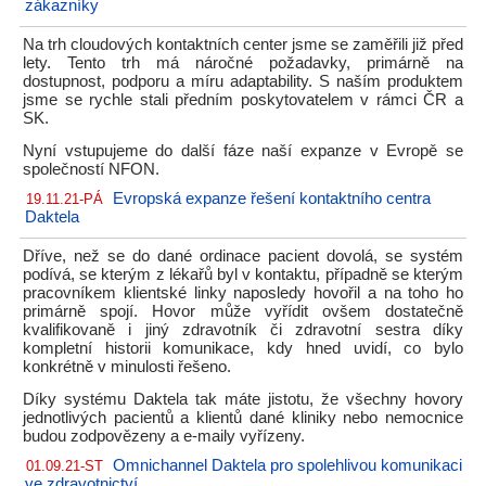
zákazníky
Na trh cloudových kontaktních center jsme se zaměřili již před
lety. Tento trh má náročné požadavky, primárně na
dostupnost, podporu a míru adaptability. S naším produktem
jsme se rychle stali předním poskytovatelem v rámci ČR a
SK.
Nyní vstupujeme do další fáze naší expanze v Evropě se
společností NFON.
Evropská expanze řešení kontaktního centra
19.11.21-PÁ
Daktela
Dříve, než se do dané ordinace pacient dovolá, se systém
podívá, se kterým z lékařů byl v kontaktu, případně se kterým
pracovníkem klientské linky naposledy hovořil a na toho ho
primárně spojí. Hovor může vyřídit ovšem dostatečně
kvalifikovaně i jiný zdravotník či zdravotní sestra díky
kompletní historii komunikace, kdy hned uvidí, co bylo
konkrétně v minulosti řešeno.
Díky systému Daktela tak máte jistotu, že všechny hovory
jednotlivých pacientů a klientů dané kliniky nebo nemocnice
budou zodpovězeny a e-maily vyřízeny.
Omnichannel Daktela pro spolehlivou komunikaci
01.09.21-ST
ve zdravotnictví