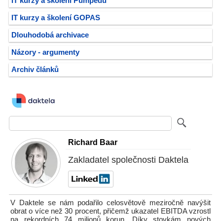
IT kurzy a školení Pumpedu
IT kurzy a školení GOPAS
Dlouhodobá archivace
Názory - argumenty
Archiv článků
Richard Baar
Zakladatel společnosti Daktela
V Daktele se nám podařilo celosvětově meziročně navýšit
obrat o více než 30 procent, přičemž ukazatel EBITDA vzrostl
na rekordních 74 milionů korun. Díky stovkám nových