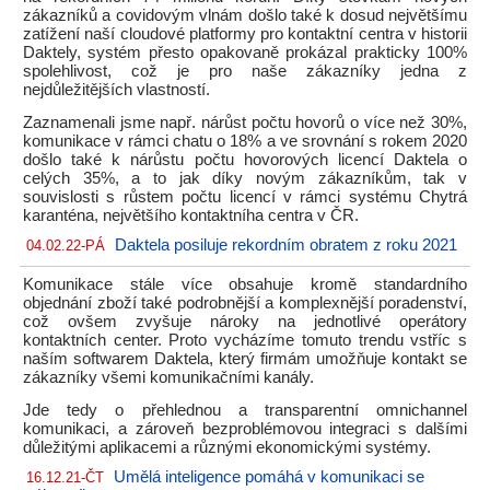
zákazníků a covidovým vlnám došlo také k dosud největšímu
zatížení naší cloudové platformy pro kontaktní centra v historii
Daktely, systém přesto opakovaně prokázal prakticky 100%
spolehlivost, což je pro naše zákazníky jedna z
nejdůležitějších vlastností.
Zaznamenali jsme např. nárůst počtu hovorů o více než 30%,
komunikace v rámci chatu o 18% a ve srovnání s rokem 2020
došlo také k nárůstu počtu hovorových licencí Daktela o
celých 35%, a to jak díky novým zákazníkům, tak v
souvislosti s růstem počtu licencí v rámci systému Chytrá
karanténa, největšího kontaktníha centra v ČR.
Daktela posiluje rekordním obratem z roku 2021
04.02.22-PÁ
Komunikace stále více obsahuje kromě standardního
objednání zboží také podrobnější a komplexnější poradenství,
což ovšem zvyšuje nároky na jednotlivé operátory
kontaktních center. Proto vycházíme tomuto trendu vstříc s
naším softwarem Daktela, který firmám umožňuje kontakt se
zákazníky všemi komunikačními kanály.
Jde tedy o přehlednou a transparentní omnichannel
komunikaci, a zároveň bezproblémovou integraci s dalšími
důležitými aplikacemi a různými ekonomickými systémy.
Umělá inteligence pomáhá v komunikaci se
16.12.21-ČT