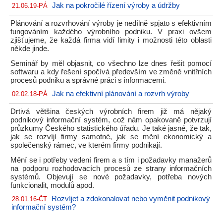
Jak na pokročilé řízení výroby a údržby
21.06.19-PÁ
Plánování a rozvrhování výroby je nedílně spjato s efektivním
fungováním každého výrobního podniku. V praxi ovšem
zjišťujeme, že každá firma vidí limity i možnosti této oblasti
někde jinde.
Seminář by měl objasnit, co všechno lze dnes řešit pomocí
softwaru a kdy řešení spočívá především ve změně vnitřních
procesů podniku a správné práci s informacemi.
Jak na efektivní plánování a rozvrh výroby
02.02.18-PÁ
Drtivá většina českých výrobních firem již má nějaký
podnikový informační systém, což nám opakovaně potvrzují
průzkumy Českého statistického úřadu. Je také jasné, že tak,
jak se rozvíjí firmy samotné, jak se mění ekonomický a
společenský rámec, ve kterém firmy podnikají.
Mění se i potřeby vedení firem a s tím i požadavky manažerů
na podporu rozhodovacích procesů ze strany informačních
systémů. Objevují se nové požadavky, potřeba nových
funkcionalit, modulů apod.
Rozvíjet a zdokonalovat nebo vyměnit podnikový
28.01.16-ČT
informační systém?