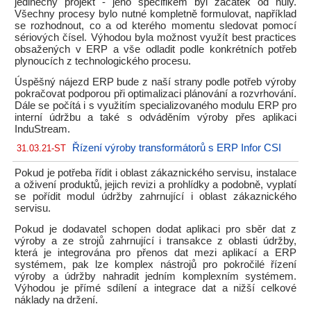
jedinečný projekt - jeho specifikem byl začátek od nuly.
Všechny procesy bylo nutné kompletně formulovat, například
se rozhodnout, co a od kterého momentu sledovat pomocí
sériových čísel. Výhodou byla možnost využít best practices
obsažených v ERP a vše odladit podle konkrétních potřeb
plynoucích z technologického procesu.
Úspěšný nájezd ERP bude z naší strany podle potřeb výroby
pokračovat podporou při optimalizaci plánování a rozvrhování.
Dále se počítá i s využitím specializovaného modulu ERP pro
interní údržbu a také s odváděním výroby přes aplikaci
InduStream.
Řízení výroby transformátorů s ERP Infor CSI
31.03.21-ST
Pokud je potřeba řídit i oblast zákaznického servisu, instalace
a oživení produktů, jejich revizi a prohlídky a podobně, vyplatí
se pořídit modul údržby zahrnující i oblast zákaznického
servisu.
Pokud je dodavatel schopen dodat aplikaci pro sběr dat z
výroby a ze strojů zahrnující i transakce z oblasti údržby,
která je integrována pro přenos dat mezi aplikací a ERP
systémem, pak lze komplex nástrojů pro pokročilé řízení
výroby a údržby nahradit jedním komplexním systémem.
Výhodou je přímé sdílení a integrace dat a nižší celkové
náklady na držení.