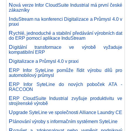
N
ová verze Infor CloudSuite Industrial má první české
zákazníky
I
nduStream na konferenci Digitalizace a Průmysl 4.0 v
praxi
R
ychlé, jednoduché a stabilní předávání výrobních dat
do ERP pomocí aplikace InduStream
D
igitální transformace ve výrobě vyžaduje
kompatibilní ERP
D
igitalizace a Průmysl 4.0 v praxi
E
RP Infor SyteLine pomůže řídit výrobu dílů pro
automobilový průmysl
E
RP Infor SyteLine do nových poboček ATA -
RACCOON
E
RP CloudSuite Industrial zvyšuje produktivitu ve
strojírenské výrobě
U
pgrade SyteLine ve společnosti Alliance Laundry CE
P
lánování výroby s informačním systémem SyteLine
R
ozvíjet a zdokonalovat nebo vyměnit podnikový