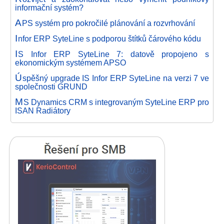
informační systém?
A
PS systém pro pokročilé plánování a rozvrhování
I
nfor ERP SyteLine s podporou štítků čárového kódu
I
S Infor ERP SyteLine 7: datově propojeno s
ekonomickým systémem APSO
Ú
spěšný upgrade IS Infor ERP SyteLine na verzi 7 ve
společnosti GRUND
M
S Dynamics CRM s integrovaným SyteLine ERP pro
ISAN Radiátory