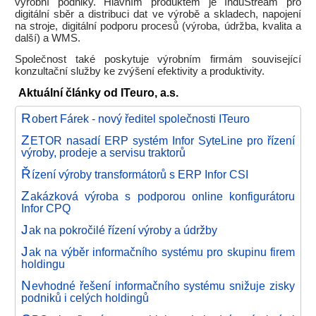
výrobní podniky. Hlavním produktem je InduStream pro
digitální sběr a distribuci dat ve výrobě a skladech, napojení
na stroje, digitální podporu procesů (výroba, údržba, kvalita a
další) a WMS.
Společnost také poskytuje výrobním firmám související
konzultační služby ke zvýšení efektivity a produktivity.
Aktuální články od ITeuro, a.s.
R
obert Fárek - nový ředitel společnosti ITeuro
Z
ETOR nasadí ERP systém Infor SyteLine pro řízení
výroby, prodeje a servisu traktorů
Ř
ízení výroby transformátorů s ERP Infor CSI
Z
akázková výroba s podporou online konfigurátoru
Infor CPQ
J
ak na pokročilé řízení výroby a údržby
J
ak na výběr informačního systému pro skupinu firem
holdingu
N
evhodné řešení informačního systému snižuje zisky
podniků i celých holdingů