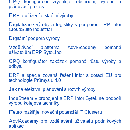
C
PQ konfigurátor zrychluje obchodní, výrobní i
plánovací proces
E
RP pro řízení diskrétní výroby
D
igitalizace výroby a logistiky s podporou ERP Infor
CloudSuite Industrial
D
igitální podpora výroby
V
zdělávací platforma AdviAcademy pomáhá
uživatelům ERP SyteLine
C
PQ konfigurátor zakázek pomáhá růstu výroby a
odbytu
E
RP a specializovaná řešení Infor s dotací EU pro
technologie Průmyslu 4.0
J
ak na efektivní plánování a rozvrh výroby
I
nduStream v propojení s ERP Infor SyteLine podpoří
výrobu kolejové techniky
I
Teuro rozšiřije inovační potenciál IT Clusteru
A
dviAcademy pro vzdělávání uživatelů podnikových
aplikací