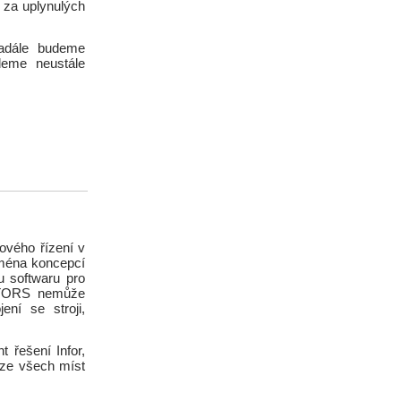
 za uplynulých
adále budeme
udeme neustále
vého řízení v
ejména koncepcí
u softwaru pro
ACTORS nemůže
ní se stroji,
 řešení Infor,
e ze všech míst