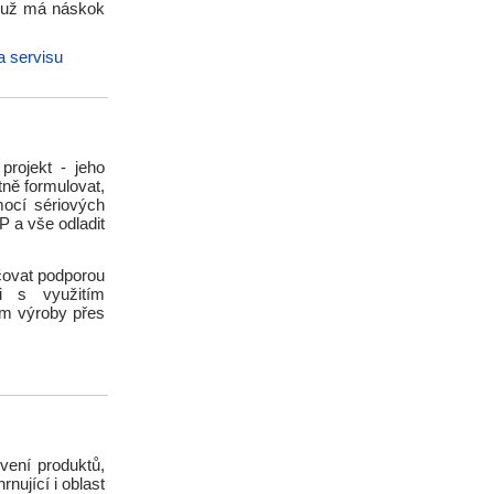
čemuž má náskok
a servisu
projekt - jeho
ně formulovat,
ocí sériových
 a vše odladit
čovat podporou
 i s využitím
ím výroby přes
ivení produktů,
rnující i oblast