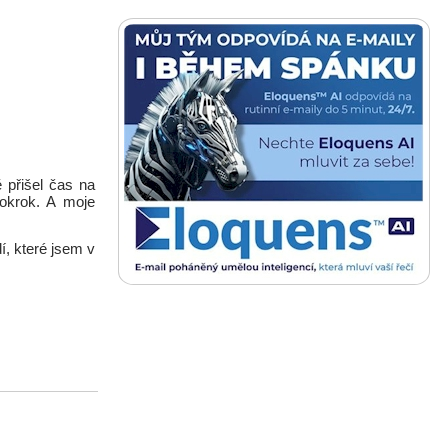
 přišel čas na
okrok. A moje
í, které jsem v