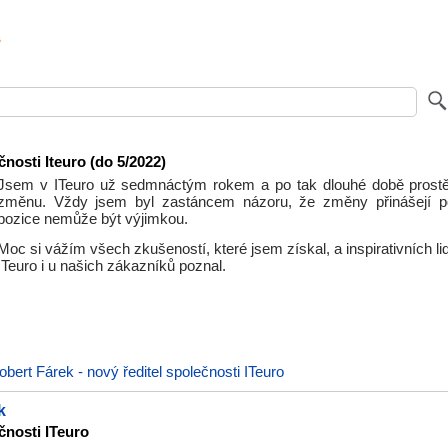
čnosti Iteuro (do 5/2022)
Jsem v ITeuro už sedmnáctým rokem a po tak dlouhé době prostě
změnu. Vždy jsem byl zastáncem názoru, že změny přinášejí p
pozice nemůže být výjimkou.
Moc si vážím všech zkušeností, které jsem získal, a inspirativních lid
ITeuro i u našich zákazníků poznal.
obert Fárek - nový ředitel společnosti ITeuro
k
čnosti ITeuro