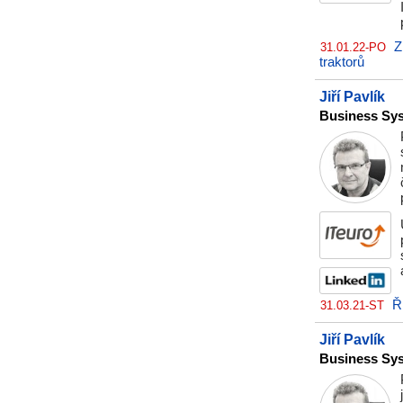
Z
31.01.22-PO
traktorů
Jiří Pavlík
Business Sys
Ř
31.03.21-ST
Jiří Pavlík
Business Sys