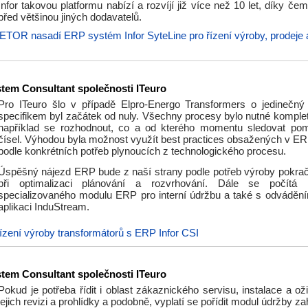
Infor takovou platformu nabízí a rozvíjí již více než 10 let, díky 
před většinou jiných dodavatelů.
ETOR nasadí ERP systém Infor SyteLine pro řízení výroby, prodeje 
tem Consultant společnosti ITeuro
Pro ITeuro šlo v případě Elpro-Energo Transformers o jedinečný 
specifikem byl začátek od nuly. Všechny procesy bylo nutné komplet
například se rozhodnout, co a od kterého momentu sledovat pom
čísel. Výhodou byla možnost využít best practices obsažených v ERP
podle konkrétních potřeb plynoucích z technologického procesu.
Úspěšný nájezd ERP bude z naší strany podle potřeb výroby pokra
při optimalizaci plánování a rozvrhování. Dále se počítá
specializovaného modulu ERP pro interní údržbu a také s odváděn
aplikaci InduStream.
ízení výroby transformátorů s ERP Infor CSI
tem Consultant společnosti ITeuro
Pokud je potřeba řídit i oblast zákaznického servisu, instalace a ož
jejich revizi a prohlídky a podobně, vyplatí se pořídit modul údržby zah