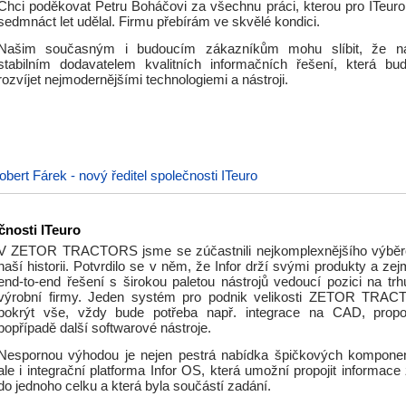
Chci poděkovat Petru Boháčovi za všechnu práci, kterou pro ITeuro
sedmnáct let udělal. Firmu přebírám ve skvělé kondici.
Našim současným i budoucím zákazníkům mohu slíbit, že n
stabilním dodavatelem kvalitních informačních řešení, která b
rozvíjet nejmodernějšími technologiemi a nástroji.
obert Fárek - nový ředitel společnosti ITeuro
čnosti ITeuro
V ZETOR TRACTORS jsme se zúčastnili nejkomplexnějšího výběro
naší historii. Potvrdilo se v něm, že Infor drží svými produkty a z
end-to-end řešení s širokou paletou nástrojů vedoucí pozici na trh
výrobní firmy. Jeden systém pro podnik velikosti ZETOR TR
pokrýt vše, vždy bude potřeba např. integrace na CAD, propoje
popřípadě další softwarové nástroje.
Nespornou výhodou je nejen pestrá nabídka špičkových komponent
ale i integrační platforma Infor OS, která umožní propojit informac
do jednoho celku a která byla součástí zadání.