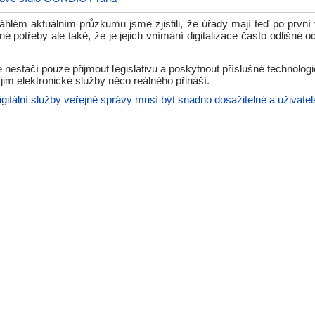
hlém aktuálním průzkumu jsme zjistili, že úřady mají teď po první
iné potřeby ale také, že je jejich vnímání digitalizace často odlišné o
 nestačí pouze přijmout legislativu a poskytnout příslušné technologie
 jim elektronické služby něco reálného přináší.
igitální služby veřejné správy musí být snadno dosažitelné a uživatel