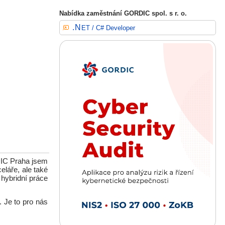
Nabídka zaměstnání GORDIC spol. s r. o.
.NET / C# Developer
DIC Praha jsem
eláře, ale také
 hybridní práce
. Je to pro nás