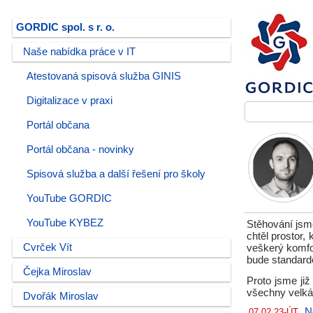
GORDIC spol. s r. o.
Naše nabídka práce v IT
Atestovaná spisová služba GINIS
Digitalizace v praxi
Portál občana
Portál občana - novinky
Spisová služba a další řešení pro školy
YouTube GORDIC
YouTube KYBEZ
Stěhování jsm
chtěl prostor,
Cvrček Vít
veškerý komfor
bude standarde
Čejka Miroslav
Proto jsme již
všechny velká
Dvořák Miroslav
N
07.02.23-ÚT