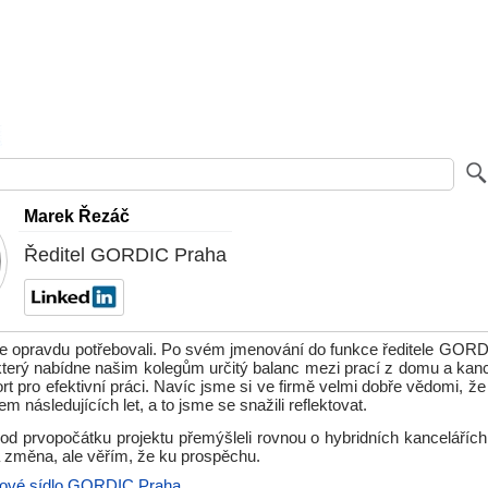
Marek Řezáč
Ředitel GORDIC Praha
e opravdu potřebovali. Po svém jmenování do funkce ředitele GOR
 který nabídne našim kolegům určitý balanc mezi prací z domu a kanc
t pro efektivní práci. Navíc jsme si ve firmě velmi dobře vědomi, že
m následujících let, a to jsme se snažili reflektovat.
 od prvopočátku projektu přemýšleli rovnou o hybridních kancelářích
 změna, ale věřím, že ku prospěchu.
ové sídlo GORDIC Praha