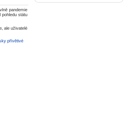
 vlně pandemie
d pohledu státu
, ale uživatelé
sky přívětivé