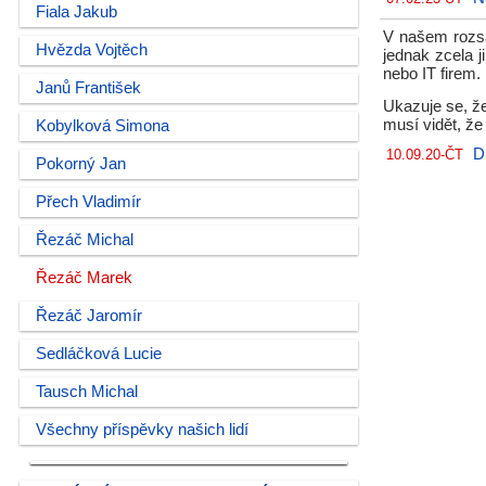
Fiala Jakub
V našem rozsá
Hvězda Vojtěch
jednak zcela j
nebo IT firem.
Janů František
Ukazuje se, že
musí vidět, že
Kobylková Simona
D
10.09.20-ČT
Pokorný Jan
Přech Vladimír
Řezáč Michal
Řezáč Marek
Řezáč Jaromír
Sedláčková Lucie
Tausch Michal
Všechny příspěvky našich lidí