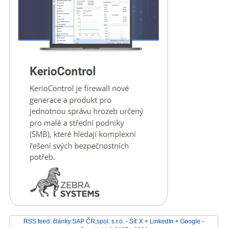
RSS feed: články SAP ČR,spol. s r.o.
-
Síť X
+
LinkedIn
+
Google
-