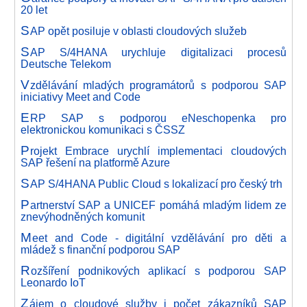
20 let
S
AP opět posiluje v oblasti cloudových služeb
S
AP S/4HANA urychluje digitalizaci procesů
Deutsche Telekom
V
zdělávání mladých programátorů s podporou SAP
iniciativy Meet and Code
E
RP SAP s podporou eNeschopenka pro
elektronickou komunikaci s ČSSZ
P
rojekt Embrace urychlí implementaci cloudových
SAP řešení na platformě Azure
S
AP S/4HANA Public Cloud s lokalizací pro český trh
P
artnerství SAP a UNICEF pomáhá mladým lidem ze
znevýhodněných komunit
M
eet and Code - digitální vzdělávání pro děti a
mládež s finanční podporou SAP
R
ozšíření podnikových aplikací s podporou SAP
Leonardo IoT
Z
ájem o cloudové služby i počet zákazníků SAP