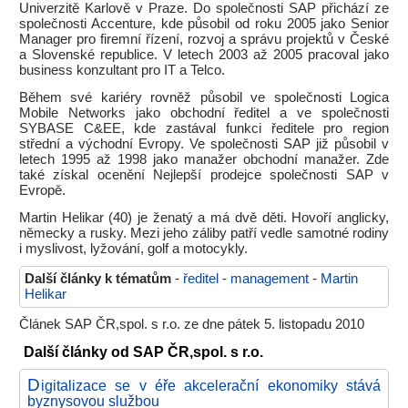
Univerzitě Karlově v Praze. Do společnosti SAP přichází ze
společnosti Accenture, kde působil od roku 2005 jako Senior
Manager pro firemní řízení, rozvoj a správu projektů v České
a Slovenské republice. V letech 2003 až 2005 pracoval jako
business konzultant pro IT a Telco.
Během své kariéry rovněž působil ve společnosti Logica
Mobile Networks jako obchodní ředitel a ve společnosti
SYBASE C&EE, kde zastával funkci ředitele pro region
střední a východní Evropy. Ve společnosti SAP již působil v
letech 1995 až 1998 jako manažer obchodní manažer. Zde
také získal ocenění Nejlepší prodejce společnosti SAP v
Evropě.
Martin Helikar (40) je ženatý a má dvě děti. Hovoří anglicky,
německy a rusky. Mezi jeho záliby patří vedle samotné rodiny
i myslivost, lyžování, golf a motocykly.
Další články k tématům
-
ředitel
-
management
-
Martin
Helikar
Článek SAP ČR,spol. s r.o. ze dne pátek 5. listopadu 2010
Další články od SAP ČR,spol. s r.o.
D
igitalizace se v éře akcelerační ekonomiky stává
byznysovou službou