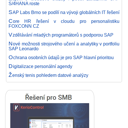
S/4HANA roste
S
AP Labs Brno se podílí na vývoji globálních IT řešení
C
ore HR řešení v cloudu pro personalistiku
FOXCONN CZ
V
zdělávání mladých programátorů s podporou SAP
N
ové možnosti strojového učení a analytiky v portfoliu
SAP Leonardo
O
chrana osobních údajů je pro SAP hlavní prioritou
D
igitalizace personální agendy
Ž
enský tenis pohledem datové analýzy