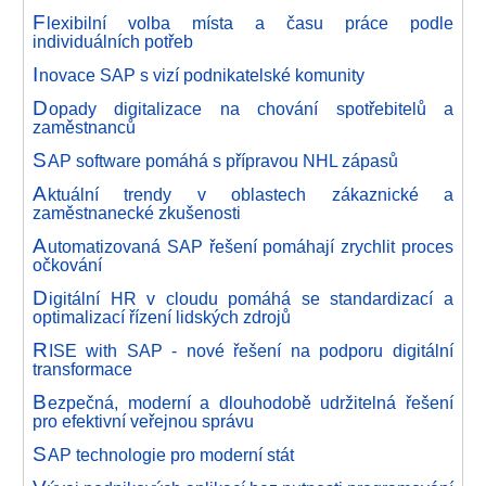
F
lexibilní volba místa a času práce podle
individuálních potřeb
I
novace SAP s vizí podnikatelské komunity
D
opady digitalizace na chování spotřebitelů a
zaměstnanců
S
AP software pomáhá s přípravou NHL zápasů
A
ktuální trendy v oblastech zákaznické a
zaměstnanecké zkušenosti
A
utomatizovaná SAP řešení pomáhají zrychlit proces
očkování
D
igitální HR v cloudu pomáhá se standardizací a
optimalizací řízení lidských zdrojů
R
ISE with SAP - nové řešení na podporu digitální
transformace
B
ezpečná, moderní a dlouhodobě udržitelná řešení
pro efektivní veřejnou správu
S
AP technologie pro moderní stát