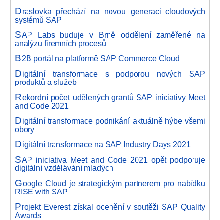
D
raslovka přechází na novou generaci cloudových
systémů SAP
S
AP Labs buduje v Brně oddělení zaměřené na
analýzu firemních procesů
B
2B portál na platformě SAP Commerce Cloud
D
igitální transformace s podporou nových SAP
produktů a služeb
R
ekordní počet udělených grantů SAP iniciativy Meet
and Code 2021
D
igitální transformace podnikání aktuálně hýbe všemi
obory
D
igitální transformace na SAP Industry Days 2021
S
AP iniciativa Meet and Code 2021 opět podporuje
digitální vzdělávání mladých
G
oogle Cloud je strategickým partnerem pro nabídku
RISE with SAP
P
rojekt Everest získal ocenění v soutěži SAP Quality
Awards