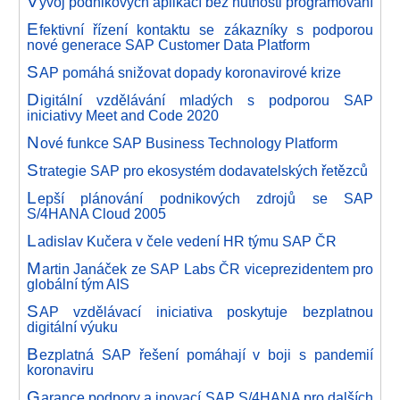
V
ývoj podnikových aplikací bez nutnosti programování
E
fektivní řízení kontaktu se zákazníky s podporou
nové generace SAP Customer Data Platform
S
AP pomáhá snižovat dopady koronavirové krize
D
igitální vzdělávání mladých s podporou SAP
iniciativy Meet and Code 2020
N
ové funkce SAP Business Technology Platform
S
trategie SAP pro ekosystém dodavatelských řetězců
L
epší plánování podnikových zdrojů se SAP
S/4HANA Cloud 2005
L
adislav Kučera v čele vedení HR týmu SAP ČR
M
artin Janáček ze SAP Labs ČR viceprezidentem pro
globální tým AIS
S
AP vzdělávací iniciativa poskytuje bezplatnou
digitální výuku
B
ezplatná SAP řešení pomáhají v boji s pandemií
koronaviru
G
arance podpory a inovací SAP S/4HANA pro dalších