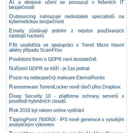
A
I a strojové učení se prosazují v řešeních IT
bezpečnosti
O
utsourcing nahrazuje nedostatek specialistů na
kybernetickou bezpečnost
E
maily zůstávají jedním z nejvíce používaných
nástrojů hackerů
F
BI usvědčila ve spolupráci s Trend Micro hlavní
aktéry případu Scan4You
P
ovědomí firem o GDPR není dostatečně
N
ařízení GDPR se blíží - je čas jednat
P
ozor na nebezpečný malware EternalRocks
R
ansomware TorrentLocker nově útočí přes Dropbox
D
eep Security 10 - platforma ochrany serverů v
prostředí hybridních cloudů
R
ok 2016 byl rokem online vydírání
T
ippingPoint 7600NX - IPS nové generace s vysokým
analytickým výkonem