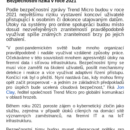
Bezpečnostní rizika v roce 2021
Podle bezpečnostní zprávy Trend Micro budou v roce
2021 největšímu riziku vystavení koncoví uživatelé
přistupující k osobním či dokonce utajovaným datům.
Útoky na systémy pro online spolupráci budou místo
dosud nezveřejněných zranitelností pravděpodobně
využívat spíše známých zranitelností brzy po jejich
odhalení.
"V post-pandemickém světě bude mnoho organizací
pravděpodobně i nadále využívat vzdálené způsoby práce.
Očekáváme v této souvislosti mnohem agresivnější útoky na
firemní data i síťovou infrastrukturu. Bezpečnostní týmy se
musí více zaměřit na školení uživatelů, posílit mechanismy
detekce i reakce a více využívat adaptivní řízení přístupu.
Končící rok byl o přežití. Nyní nastává čas, kdy mohou firmy
opět začít prosperovat - a jedním ze základních předpokladů
pro úspěch bude ucelená cloudová bezpečnost," říká
Jon
Clay
, ředitel společnosti Trend Micro pro globální komunikaci
v oblasti hrozeb.
Během roku 2021 poroste zájem o kybernetický zločin jako
službu, zejména v případě útoků cílených na domácí sítě
významných zaměstnanců, na firemní IT a na IoT
infrastrukturu.
Bezpečnostní týmy budou muset přepracovat politiky pro