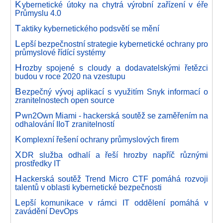
K
ybernetické útoky na chytrá výrobní zařízení v éře
Průmyslu 4.0
T
aktiky kybernetického podsvětí se mění
L
epší bezpečnostní strategie kybernetické ochrany pro
průmyslové řídící systémy
H
rozby spojené s cloudy a dodavatelskými řetězci
budou v roce 2020 na vzestupu
B
ezpečný vývoj aplikací s využitím Snyk informací o
zranitelnostech open source
P
wn2Own Miami - hackerská soutěž se zaměřením na
odhalování IIoT zranitelností
K
omplexní řešení ochrany průmyslových firem
X
DR služba odhalí a řeší hrozby napříč různými
prostředky IT
H
ackerská soutěž Trend Micro CTF pomáhá rozvoji
talentů v oblasti kybernetické bezpečnosti
L
epší komunikace v rámci IT oddělení pomáhá v
zavádění DevOps