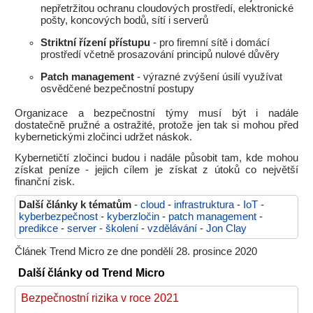
nepřetržitou ochranu cloudových prostředí, elektronické
pošty, koncových bodů, sítí i serverů
Striktní řízení přístupu
- pro firemní sítě i domácí
prostředí včetně prosazování principů nulové důvěry
Patch management
- výrazné zvýšení úsilí využívat
osvědčené bezpečnostní postupy
Organizace a bezpečnostní týmy musí být i nadále
dostatečně pružné a ostražité, protože jen tak si mohou před
kybernetickými zločinci udržet náskok.
Kybernetičtí zločinci budou i nadále působit tam, kde mohou
získat peníze - jejich cílem je získat z útoků co největší
finanční zisk.
Další články k tématům
-
cloud
-
infrastruktura
-
IoT
-
kyberbezpečnost
-
kyberzločin
-
patch management
-
predikce
-
server
-
školení
-
vzdělávání
-
Jon Clay
Článek Trend Micro ze dne pondělí 28. prosince 2020
Další články od Trend Micro
Bezpečnostní rizika v roce 2021