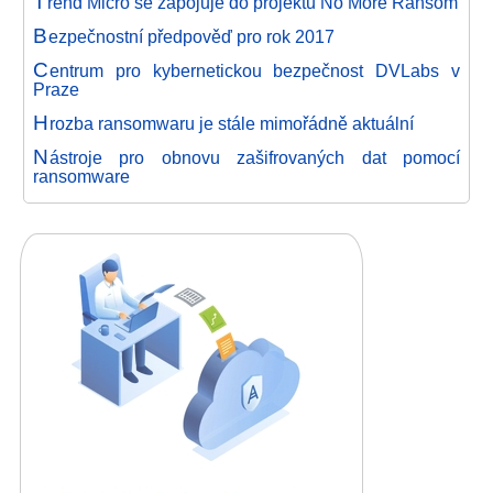
T
rend Micro se zapojuje do projektu No More Ransom
B
ezpečnostní předpověď pro rok 2017
C
entrum pro kybernetickou bezpečnost DVLabs v
Praze
H
rozba ransomwaru je stále mimořádně aktuální
N
ástroje pro obnovu zašifrovaných dat pomocí
ransomware