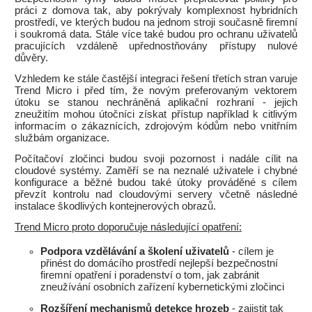
práci z domova tak, aby pokrývaly komplexnost hybridních
prostředí, ve kterých budou na jednom stroji současně firemní
i soukromá data. Stále více také budou pro ochranu uživatelů
pracujících vzdáleně upřednostňovány přístupy nulové
důvěry.
Vzhledem ke stále častější integraci řešení třetích stran varuje
Trend Micro i před tím, že novým preferovaným vektorem
útoku se stanou nechráněná aplikační rozhraní - jejich
zneužitím mohou útočníci získat přístup například k citlivým
informacím o zákaznících, zdrojovým kódům nebo vnitřním
službám organizace.
Počítačoví zločinci budou svoji pozornost i nadále cílit na
cloudové systémy. Zaměří se na neznalé uživatele i chybné
konfigurace a běžné budou také útoky prováděné s cílem
převzít kontrolu nad cloudovými servery včetně následné
instalace škodlivých kontejnerových obrazů.
Trend Micro proto doporučuje následující opatření:
Podpora vzdělávání a školení uživatelů
- cílem je
přinést do domácího prostředí nejlepší bezpečnostní
firemní opatření i poradenství o tom, jak zabránit
zneužívání osobních zařízení kybernetickými zločinci
Rozšíření mechanismů detekce hrozeb
- zajistit tak