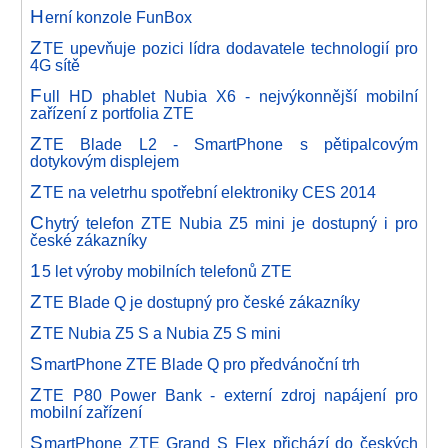
H
erní konzole FunBox
Z
TE upevňuje pozici lídra dodavatele technologií pro
4G sítě
F
ull HD phablet Nubia X6 - nejvýkonnější mobilní
zařízení z portfolia ZTE
Z
TE Blade L2 - SmartPhone s pětipalcovým
dotykovým displejem
Z
TE na veletrhu spotřební elektroniky CES 2014
C
hytrý telefon ZTE Nubia Z5 mini je dostupný i pro
české zákazníky
1
5 let výroby mobilních telefonů ZTE
Z
TE Blade Q je dostupný pro české zákazníky
Z
TE Nubia Z5 S a Nubia Z5 S mini
S
martPhone ZTE Blade Q pro předvánoční trh
Z
TE P80 Power Bank - externí zdroj napájení pro
mobilní zařízení
S
martPhone ZTE Grand S Flex přichází do českých