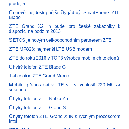
prodejen
C
enově nejdostupnější čtyřjádroý SmartPhone ZTE
Blade
Z
TE Grand X2 In bude pro české zákazníky k
dispozici na podzim 2013
S
ETOS je novým velkoobchodním partnerem ZTE
Z
TE MF823: nejmenší LTE USB modem
Z
TE do roku 2016 v TOP3 výrobců mobilních telefonů
C
hytrý telefon ZTE Blade G
T
abletofon ZTE Grand Memo
M
obilní přenos dat v LTE síti s rychlostí 220 Mb za
sekundu
C
hytrý telefon ZTE Nubia Z5
C
hytrý telefon ZTE Grand S
C
hytrý telefon ZTE Grand X IN s rychlým procesorem
Intel