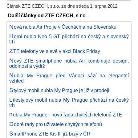
Článek ZTE CZECH, s.r.o. ze dne středa 1. srpna 2012
Další články od ZTE CZECH, s.r.o.
N
ová nubia Air Pro je v Čechách a na Slovensku
H
erní nubia Neo 5 GT přichází na český a slovenský
trh
Z
TE telefony ve slevě v akci Black Friday
N
ový ZTE smartphone nubia Air kombinuje design,
odolnost a výdrž
N
ubia My Prague před Vánoci sází na elegantní
vzhled
S
tylový mobil nubia My Prague je již v prodeji
L
ifestylový mobil nubia My Prague přichází na český
trh
n
ubia My Prague - nová řada chytrých telefonů ZTE
D
obré rady pro uživatele chytrých telefonů
S
martPhone ZTE Kis III již brzy v ČR