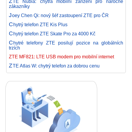
Z
TE Nubia: chytrá mobilní zařízení pro náročné
zákazníky
J
oey Chen Qi: nový šéf zastoupení ZTE pro ČR
C
hytrý telefon ZTE Kis Plus
C
hytrý telefon ZTE Skate Pro za 4000 Kč
C
hytré telefony ZTE posilují pozice na globálních
trzích
ZTE MF821: LTE USB modem pro mobilní internet
Z
TE Atlas W: chytrý telefon za dobrou cenu