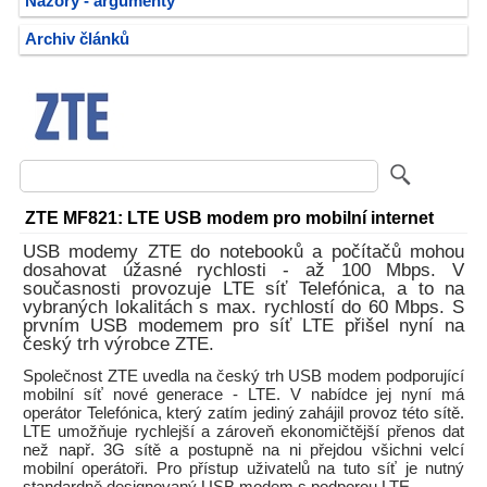
Názory - argumenty
Archiv článků
ZTE MF821: LTE USB modem pro mobilní internet
USB modemy ZTE do notebooků a počítačů mohou
dosahovat úžasné rychlosti - až 100 Mbps. V
současnosti provozuje LTE síť Telefónica, a to na
vybraných lokalitách s max. rychlostí do 60 Mbps. S
prvním USB modemem pro síť LTE přišel nyní na
český trh výrobce ZTE.
Společnost ZTE uvedla na český trh USB modem podporující
mobilní síť nové generace - LTE. V nabídce jej nyní má
operátor Telefónica, který zatím jediný zahájil provoz této sítě.
LTE umožňuje rychlejší a zároveň ekonomičtější přenos dat
než např. 3G sítě a postupně na ni přejdou všichni velcí
mobilní operátoři. Pro přístup uživatelů na tuto síť je nutný