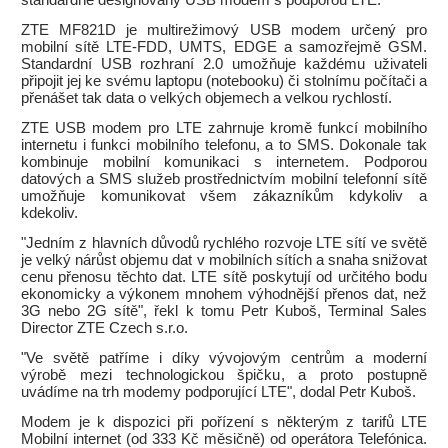
standardně designovaný USB modem s podporou LTE.
ZTE MF821D je multirežimový USB modem určený pro
mobilní sítě LTE-FDD, UMTS, EDGE a samozřejmě GSM.
Standardní USB rozhraní 2.0 umožňuje každému uživateli
připojit jej ke svému laptopu (notebooku) či stolnímu počítači a
přenášet tak data o velkých objemech a velkou rychlostí.
ZTE USB modem pro LTE zahrnuje kromě funkcí mobilního
internetu i funkci mobilního telefonu, a to SMS. Dokonale tak
kombinuje mobilní komunikaci s internetem. Podporou
datových a SMS služeb prostřednictvím mobilní telefonní sítě
umožňuje komunikovat všem zákazníkům kdykoliv a
kdekoliv.
"Jedním z hlavních důvodů rychlého rozvoje LTE sítí ve světě
je velký nárůst objemu dat v mobilních sítích a snaha snižovat
cenu přenosu těchto dat. LTE sítě poskytují od určitého bodu
ekonomicky a výkonem mnohem výhodnější přenos dat, než
3G nebo 2G sítě", řekl k tomu Petr Kuboš, Terminal Sales
Director ZTE Czech s.r.o.
"Ve světě patříme i díky vývojovým centrům a moderní
výrobě mezi technologickou špičku, a proto postupně
uvádíme na trh modemy podporující LTE", dodal Petr Kuboš.
Modem je k dispozici při pořízení s některým z tarifů LTE
Mobilní internet (od 333 Kč měsičně) od operátora Telefónica.