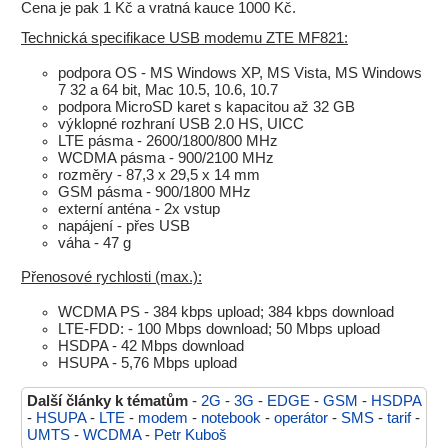
Cena je pak 1 Kč a vratná kauce 1000 Kč.
Technická specifikace USB modemu ZTE MF821:
podpora OS - MS Windows XP, MS Vista, MS Windows
7 32 a 64 bit, Mac 10.5, 10.6, 10.7
podpora MicroSD karet s kapacitou až 32 GB
výklopné rozhraní USB 2.0 HS, UICC
LTE pásma - 2600/1800/800 MHz
WCDMA pásma - 900/2100 MHz
rozměry - 87,3 x 29,5 x 14 mm
GSM pásma - 900/1800 MHz
externí anténa - 2x vstup
napájení - přes USB
váha - 47 g
Přenosové rychlosti (max.):
WCDMA PS - 384 kbps upload; 384 kbps download
LTE-FDD: - 100 Mbps download; 50 Mbps upload
HSDPA - 42 Mbps download
HSUPA - 5,76 Mbps upload
Další články k tématům
-
2G
-
3G
-
EDGE
-
GSM
-
HSDPA
-
HSUPA
-
LTE
-
modem
-
notebook
-
operátor
-
SMS
-
tarif
-
UMTS
-
WCDMA
-
Petr Kuboš