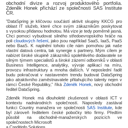
obchodní divize a rozvoj produktového portfolia.
Zdeněk Honek přichází ze společnosti SAS Institute
ČR.
"DataSpring je klíčovou součástí aktivit skupiny KKCG pro
oblast IT služeb, které chce svým zákazníkům poskytovat
s vysokou přidanou hodnotou. Má vize je tedy poměrně jasná.
Chci pomoci vybudovat silného středoevropského hráče na
poli
cloudových řešení
, jako jsou například SaaS, IaaS, PaaS
nebo BaaS. K naplnění tohoto cíle nám pomohou jak naše
vlastní datová centra, tak synergie s partnery. Mým cílem je
nabízet široké skupině zákazníků spolehlivého dodavatele se
silným týmem specialistů a široké zázemí odborníků v oblasti
Business Intelligence, analytiky, vývoje aplikací na míru,
provozu infrastruktury a mnoha dalších. V neposlední řadě
budu pokračovat v nastaveném trendu budovat DataSpring
jako atraktivního zaměstnavatele přitahujícího talenty nejen v
rámci České Republiky," říká
Zdeněk Honek
, nový obchodní
ředitel DataSpring.
Zdeněk Honek má dlouholeté zkušenosti v oblasti ICT v
kontextu nadnárodních společností. Naposledy zastával
funkci Country manažera ve společnosti
SAS Institute
, kde
byl zároveň ředitelem české pobočky této firmy. Předtím
působil na obchodně-manažerských pozicích ve
společnostech Microsoft
a Creditinfo Solutions.