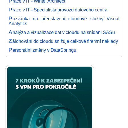
P
ráce v IT - Wintel Architect
P
ráce v IT - Specialista provozu datového centra
P
ozvánka na představení cloudové služby Visual
Analytics
A
nalýza a vizualizace dat v cloudu na snídani SASu
Z
álohování do cloudu snižuje celkové firemní náklady
P
ersonální změny v DataSpringu