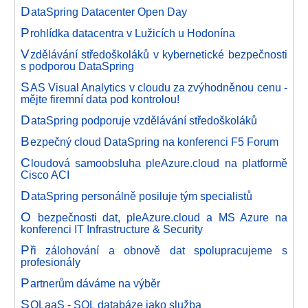
D
ataSpring Datacenter Open Day
P
rohlídka datacentra v Lužicích u Hodonína
V
zdělávání středoškoláků v kybernetické bezpečnosti
s podporou DataSpring
S
AS Visual Analytics v cloudu za zvýhodněnou cenu -
mějte firemní data pod kontrolou!
D
ataSpring podporuje vzdělávání středoškoláků
B
ezpečný cloud DataSpring na konferenci F5 Forum
C
loudová samoobsluha pleAzure.cloud na platformě
Cisco ACI
D
ataSpring personálně posiluje tým specialistů
O
bezpečnosti dat, pleAzure.cloud a MS Azure na
konferenci IT Infrastructure & Security
P
ři zálohování a obnově dat spolupracujeme s
profesionály
P
artnerům dáváme na výběr
S
QLaaS - SQL databáze jako služba