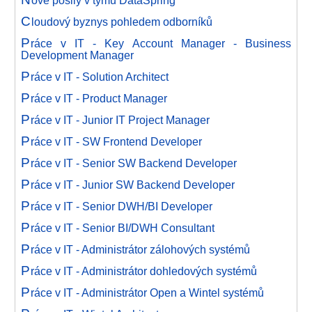
ové posily v týmu DataSpring
C
loudový byznys pohledem odborníků
P
ráce v IT - Key Account Manager - Business
Development Manager
P
ráce v IT - Solution Architect
P
ráce v IT - Product Manager
P
ráce v IT - Junior IT Project Manager
P
ráce v IT - SW Frontend Developer
P
ráce v IT - Senior SW Backend Developer
P
ráce v IT - Junior SW Backend Developer
P
ráce v IT - Senior DWH/BI Developer
P
ráce v IT - Senior BI/DWH Consultant
P
ráce v IT - Administrátor zálohových systémů
P
ráce v IT - Administrátor dohledových systémů
P
ráce v IT - Administrátor Open a Wintel systémů