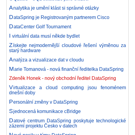
A
nalytika je umění klást si správné otázky
D
ataSpring je Registrovaným partnerem Cisco
D
ataCenter Golf Tournament
I
virtuální data musí někde bydlet
Z
ískejte nejmodernější cloudové řešení výměnou za
starý hardware
A
nalýza a vizualizace dat v cloudu
M
arie Tomanová - nová finanční ředitelka DataSpring
Zdeněk Honek - nový obchodní ředitel DataSpring
V
irtualizace a cloud computing jsou fenoménem
dnešní doby
P
ersonální změny v DataSpring
S
jednocená komunikace cBridge
D
atové centrum DataSpring poskytuje technologické
zázemí projektu Česko v datech
N