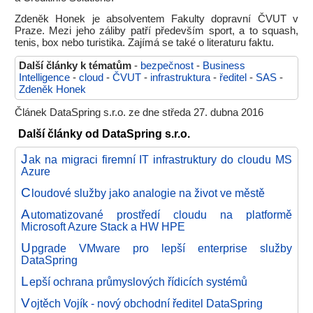
Zdeněk Honek je absolventem Fakulty dopravní ČVUT v
Praze. Mezi jeho záliby patří především sport, a to squash,
tenis, box nebo turistika. Zajímá se také o literaturu faktu.
Další články k tématům
-
bezpečnost
-
Business
Intelligence
-
cloud
-
ČVUT
-
infrastruktura
-
ředitel
-
SAS
-
Zdeněk Honek
Článek DataSpring s.r.o. ze dne středa 27. dubna 2016
Další články od DataSpring s.r.o.
J
ak na migraci firemní IT infrastruktury do cloudu MS
Azure
C
loudové služby jako analogie na život ve městě
A
utomatizované prostředí cloudu na platformě
Microsoft Azure Stack a HW HPE
U
pgrade VMware pro lepší enterprise služby
DataSpring
L
epší ochrana průmyslových řídicích systémů
V
ojtěch Vojík - nový obchodní ředitel DataSpring