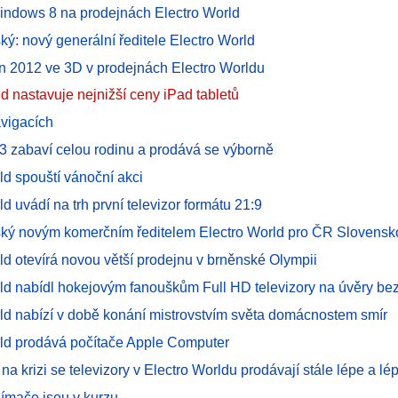
Windows 8 na prodejnách Electro World
ý: nový generální ředitele Electro World
 2012 ve 3D v prodejnách Electro Worldu
d nastavuje nejnižší ceny iPad tabletů
avigacích
n3 zabaví celou rodinu a prodává se výborně
ld spouští vánoční akci
ld uvádí na trh první televizor formátu 21:9
ký novým komerčním ředitelem Electro World pro ČR Slovensk
ld otevírá novou větší prodejnu v brněnské Olympii
rld nabídl hokejovým fanouškům Full HD televizory na úvěry be
rld nabízí v době konání mistrovstvím světa domácnostem smír
rld prodává počítače Apple Computer
na krizi se televizory v Electro Worldu prodávají stále lépe a lé
řijímače jsou v kurzu