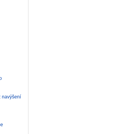
o
z navýšení
pe