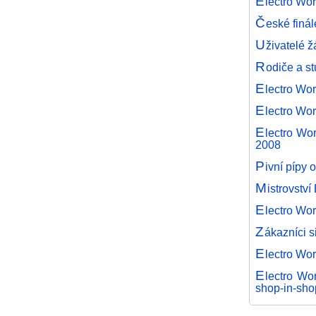
E
lectro Wor
Č
eské finá
U
živatelé ž
R
odiče a st
E
lectro Wo
E
lectro Wo
E
lectro Wo
2008
P
ivní pípy 
M
istrovstv
E
lectro Wo
Z
ákazníci s
E
lectro Wor
E
lectro Wo
shop-in-sho