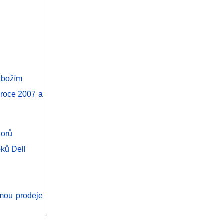
 zbožím
 roce 2007 a
zorů
ků Dell
rmou prodeje