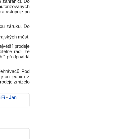
 zahraničí. Do
utorizovaných
ska vstupuje po
tou záruku. Do
krajských měst.
jvětší prodeje
elně rádi, že
h." předpovídá
řehrávačů iPod
 jsou jedním z
prodeje zmizelo
iFi
-
Jan