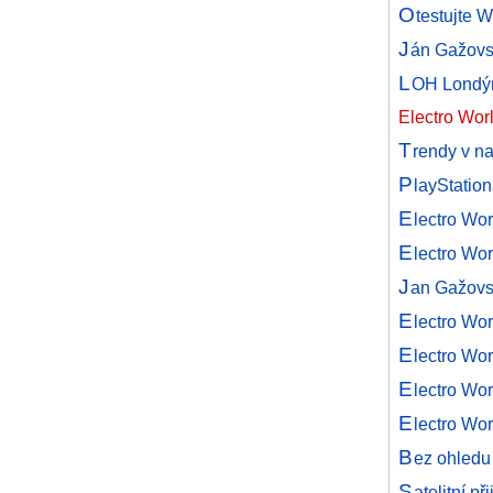
O
testujte 
J
án Gažovsk
L
OH Londýn
Electro Worl
T
rendy v n
P
layStatio
E
lectro Wor
E
lectro Wor
J
an Gažovs
E
lectro Wor
E
lectro Wo
E
lectro Wo
E
lectro Wo
B
ez ohledu 
S
atelitní p