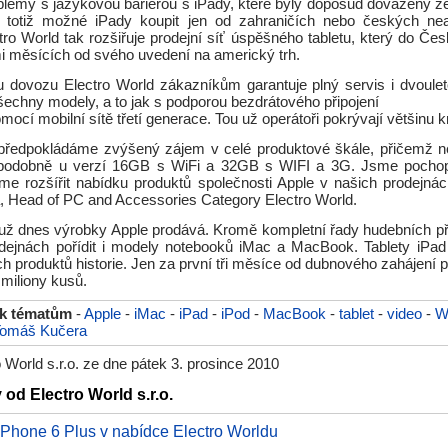
oblémy s jazykovou bariérou s iPady, které byly doposud dováženy ze
o totiž možné iPady koupit jen od zahraničích nebo českých nea
tro World tak rozšiřuje prodejní síť úspěšného tabletu, který do Če
i měsících od svého uvedení na americký trh.
 dovozu Electro World zákazníkům garantuje plný servis i dvoule
šechny modely, a to jak s podporou bezdrátového připojení
pomocí mobilní sítě třetí generace. Tou už operátoři pokrývají většinu 
předpokládáme zvýšený zájem v celé produktové škále, přičemž ne
podobně u verzí 16GB s WiFi a 32GB s WIFI a 3G. Jsme pochopit
 rozšířit nabídku produktů společnosti Apple v našich prodejnác
 Head of PC and Accessories Category Electro World.
 už dnes výrobky Apple prodává. Kromě kompletní řady hudebních p
odejnách pořídit i modely notebooků iMac a MacBook. Tablety iPad
h produktů historie. Jen za první tři měsíce od dubnového zahájení 
i miliony kusů.
 k tématům
-
Apple
-
iMac
-
iPad
-
iPod
-
MacBook
-
tablet
-
video
-
W
omáš Kučera
 World s.r.o. ze dne pátek 3. prosince 2010
 od Electro World s.r.o.
iPhone 6 Plus v nabídce Electro Worldu