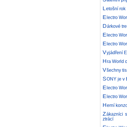
L
etošní rok
E
lectro Wo
D
árkové tr
E
lectro Wor
E
lectro Wo
V
yjádření E
H
ra World o
V
šechny tis
S
ONY je v E
E
lectro Wor
E
lectro Wo
H
erní konz
Z
ákazníci 
ztrácí