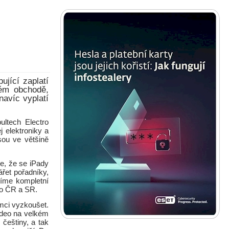
ující zaplatí
ném obchodě,
navíc vyplatí
ultech Electro
 elektroniky a
sou ve většině
e, že se iPady
řet pořadníky,
šíme kompletní
ro ČR a SR.
mci vyzkoušet.
ideo na velkém
 češtiny, a tak