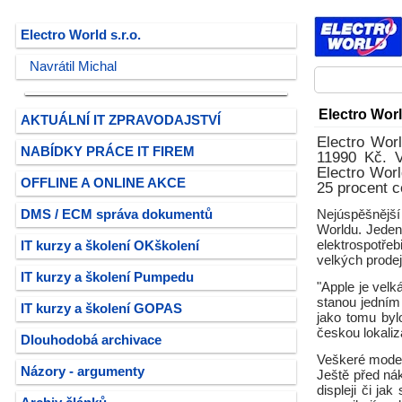
Electro World s.r.o.
Navrátil Michal
Electro Worl
AKTUÁLNÍ IT ZPRAVODAJSTVÍ
Electro Worl
NABÍDKY PRÁCE IT FIREM
11990 Kč. V
Electro Worl
OFFLINE A ONLINE AKCE
25 procent c
DMS / ECM správa dokumentů
Nejúspěšnější
Worldu. Jeden
elektrospotře
IT kurzy a školení OKškolení
velkých prode
IT kurzy a školení Pumpedu
"Apple je vel
stanou jedním
IT kurzy a školení GOPAS
jako tomu byl
českou lokaliz
Dlouhodobá archivace
Veškeré model
Názory - argumenty
Ještě před ná
displeji či ja