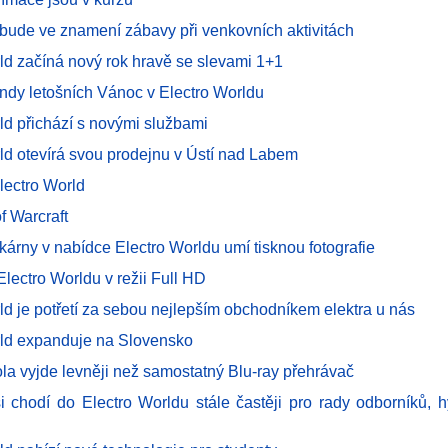
 bude ve znamení zábavy při venkovních aktivitách
rld začíná nový rok hravě se slevami 1+1
endy letošních Vánoc v Electro Worldu
ld přichází s novými službami
rld otevírá svou prodejnu v Ústí nad Labem
lectro World
f Warcraft
kárny v nabídce Electro Worldu umí tisknou fotografie
lectro Worldu v režii Full HD
ld je potřetí za sebou nejlepším obchodníkem elektra u nás
rld expanduje na Slovensko
ola vyjde levněji než samostatný Blu-ray přehrávač
si chodí do Electro Worldu stále častěji pro rady odborníků, 