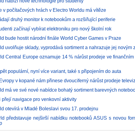
ld nabízí nové technologie pro studenty
le v počítačových hrách v Electro Worldu má vítěze
ádají druhý monitor k notebookům a rozšiřující periferie
udenti začínají vybírat elektroniku pro nový školní rok
rld bude hostit národní finále World Cyber Games v Praze
rld uvolňuje sklady, vyprodává sortiment a nahrazuje jej novým
rld Central Europe oznamuje 14 % nárůst prodeje ve finančním
opět populární, nyní více variant, také s připojením do auta
í Evropy v kopané nám přinese dvouciferný nárůst prodeje televi
rld má ve své nové nabídce bohatý sortiment barevných noteboo
i přejí navigace pro venkovní aktivity
ld otevírá v Mladé Boleslavi svou 17. prodejnu
rld představuje nejširší nabídku notebooků ASUS s novou fo
p