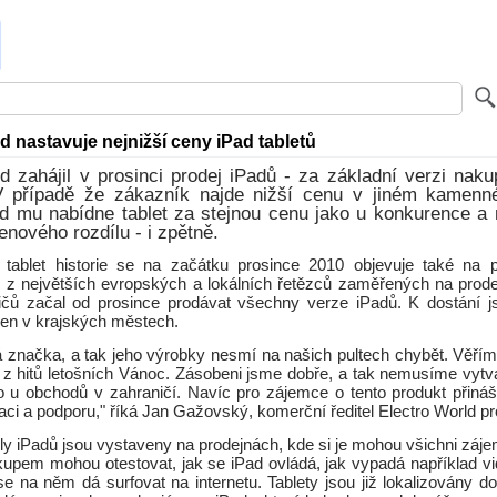
d nastavuje nejnižší ceny iPad tabletů
d zahájil v prosinci prodej iPadů - za základní verzi nakup
 případě že zákazník najde nižší cenu v jiném kamen
d mu nabídne tablet za stejnou cenu jako u konkurence a 
enového rozdílu - i zpětně.
 tablet historie se na začátku prosince 2010 objevuje také na p
 z největších evropských a lokálních řetězců zaměřených na prodej
bičů začal od prosince prodávat všechny verze iPadů. K dostání j
jen v krajských městech.
ká značka, a tak jeho výrobky nesmí na našich pultech chybět. Věřím
 z hitů letošních Vánoc. Zásobeni jsme dobře, a tak nemusíme vytvá
o u obchodů v zahraničí. Navíc pro zájemce o tento produkt přiná
aci a podporu," říká Jan Gažovský, komerční ředitel Electro World p
y iPadů jsou vystaveny na prodejnách, kde si je mohou všichni záje
kupem mohou otestovat, jak se iPad ovládá, jak vypadá například v
k se na něm dá surfovat na internetu. Tablety jsou již lokalizovány do