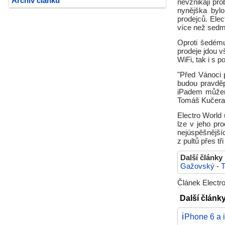
Archiv článků
nevznikají pr
nynějška byl
prodejců. Elec
více než sedm
Oproti šedému
prodeje jdou v
WiFi, tak i s 
"Před Vánoci 
budou pravdě
iPadem můžeme
Tomáš Kučera,
Electro World
lze v jeho pr
nejúspěšnějšíc
z pultů přes tř
Další články
Gažovský
-
T
Článek Electro
Další články
i
Phone 6 a 