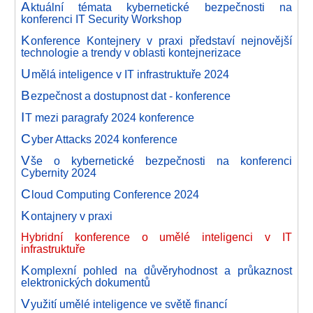
A
ktuální témata kybernetické bezpečnosti na
konferenci IT Security Workshop
K
onference Kontejnery v praxi představí nejnovější
technologie a trendy v oblasti kontejnerizace
U
mělá inteligence v IT infrastruktuře 2024
B
ezpečnost a dostupnost dat - konference
I
T mezi paragrafy 2024 konference
C
yber Attacks 2024 konference
V
še o kybernetické bezpečnosti na konferenci
Cybernity 2024
C
loud Computing Conference 2024
K
ontajnery v praxi
Hybridní konference o umělé inteligenci v IT
infrastruktuře
K
omplexní pohled na důvěryhodnost a průkaznost
elektronických dokumentů
V
yužití umělé inteligence ve světě financí