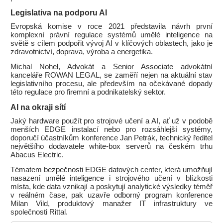
Legislativa na podporu AI
Evropská komise v roce 2021 představila návrh první
komplexní právní regulace systémů umělé inteligence na
světě s cílem podpořit vývoj AI v klíčových oblastech, jako je
zdravotnictví, doprava, výroba a energetika.
Michal Nohel, Advokát a Senior Associate advokátní
kanceláře ROWAN LEGAL, se zaměří nejen na aktuální stav
legislativního procesu, ale především na očekávané dopady
této regulace pro firemní a podnikatelský sektor.
AI na okraji sítí
Jaký hardware použít pro strojové učení a AI, ať už v podobě
menších EDGE instalací nebo pro rozsáhlejší systémy,
doporučí účastníkům konference Jan Petrák, technický ředitel
největšího dodavatele white-box serverů na českém trhu
Abacus Electric.
Tématem bezpečnosti EDGE datových center, která umožňují
nasazení umělé inteligence i strojového učení v blízkosti
místa, kde data vznikají a poskytují analytické výsledky téměř
v reálném čase, pak uzavře odborný program konference
Milan Vild, produktový manažer IT infrastruktury ve
společnosti Rittal.