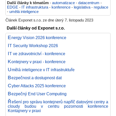
Další články k tématům
-
automatizace
-
datacentrum
-
EDGE
-
IT infrastruktura
-
konference
-
legislativa
-
regulace
-
umělá inteligence
Článek Exponet s.r.o. ze dne úterý 7. listopadu 2023
Další články od Exponet s.r.o.
E
nergy Vision 2026 konference
I
T Security Workshop 2026
I
T ve zdravotnictví - konference
K
ontejnery v praxi - konference
U
mělá inteligence v IT infrastruktuře
B
ezpečnost a dostupnost dat
C
yber Attacks 2025 konference
B
ezpečný End User Computing
Ř
ešení pro správu kontejnerů napříč datovými centry a
cloudy budou v centru pozornosti konference
Kontajnery v praxi