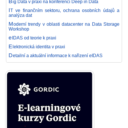
B
ig Data v praxi na konferenci Deep in Data
I
T ve finančním sektoru, ochrana osobních údajů a
analýza dat
M
oderní trendy v oblasti datacenter na Data Storage
Workshop
e
IDAS od teorie k praxi
E
lektronická identita v praxi
D
etailní a aktuální informace k nařizení eIDAS