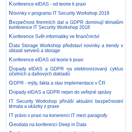
K
onference eIDAS - od teorie k praxi
N
ovinky v programu IT Security Workshop 2018
B
ezpečnost firemních dat a GDPR dominují tématům
konference IT Security Workshop 2018
K
onference Svět informatiky ve finančnictví
D
ata Storage Workshop představí novinky a trendy v
oblasti serverů a storage
K
onference eIDAS od teorie k praxi
D
opady eIDAS a GDPR na elektronizovaný cyklus
účetních a daňových dokladů
G
DPR - mýty, fakta a stav implementace v ČR
D
opady eIDAS a GDPR nejen do veřejné správy
I
T Security Workshop přináší aktuální bezpečnostní
témata a ukázky z praxe
I
T právo v praxi na konerenci IT mezi paragrafy
G
eodata na konferenci Deep in Data