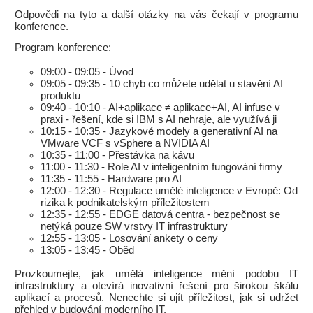
Odpovědi na tyto a další otázky na vás čekají v programu
konference.
Program konference:
09:00 - 09:05 - Úvod
09:05 - 09:35 - 10 chyb co můžete udělat u stavění AI
produktu
09:40 - 10:10 - AI+aplikace ≠ aplikace+AI, AI infuse v
praxi - řešení, kde si IBM s AI nehraje, ale využívá ji
10:15 - 10:35 - Jazykové modely a generativní AI na
VMware VCF s vSphere a NVIDIA AI
10:35 - 11:00 - Přestávka na kávu
11:00 - 11:30 - Role AI v inteligentním fungování firmy
11:35 - 11:55 - Hardware pro AI
12:00 - 12:30 - Regulace umělé inteligence v Evropě: Od
rizika k podnikatelským příležitostem
12:35 - 12:55 - EDGE datová centra - bezpečnost se
netýká pouze SW vrstvy IT infrastruktury
12:55 - 13:05 - Losování ankety o ceny
13:05 - 13:45 - Oběd
Prozkoumejte, jak umělá inteligence mění podobu IT
infrastruktury a otevírá inovativní řešení pro širokou škálu
aplikací a procesů. Nenechte si ujít příležitost, jak si udržet
přehled v budování moderního IT.