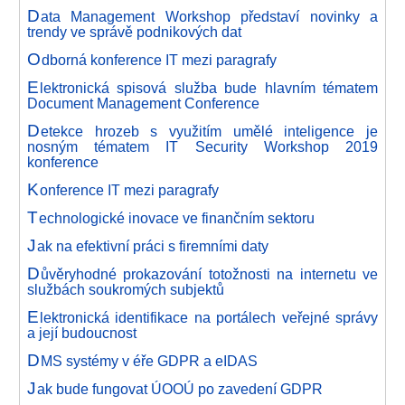
D
ata Management Workshop představí novinky a
trendy ve správě podnikových dat
O
dborná konference IT mezi paragrafy
E
lektronická spisová služba bude hlavním tématem
Document Management Conference
D
etekce hrozeb s využitím umělé inteligence je
nosným tématem IT Security Workshop 2019
konference
K
onference IT mezi paragrafy
T
echnologické inovace ve finančním sektoru
J
ak na efektivní práci s firemními daty
D
ůvěryhodné prokazování totožnosti na internetu ve
službách soukromých subjektů
E
lektronická identifikace na portálech veřejné správy
a její budoucnost
D
MS systémy v éře GDPR a eIDAS
J
ak bude fungovat ÚOOÚ po zavedení GDPR