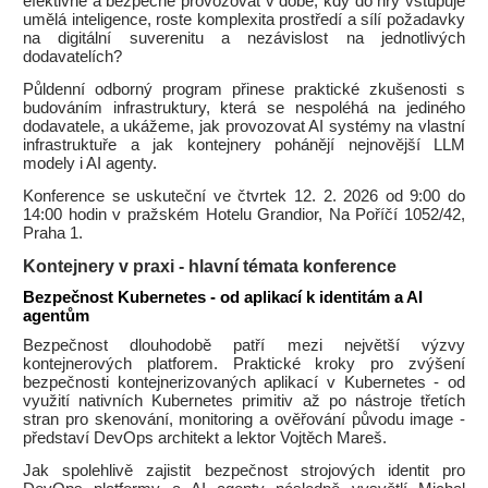
efektivně a bezpečně provozovat v době, kdy do hry vstupuje
umělá inteligence, roste komplexita prostředí a sílí požadavky
na digitální suverenitu a nezávislost na jednotlivých
dodavatelích?
Půldenní odborný program přinese praktické zkušenosti s
budováním infrastruktury, která se nespoléhá na jediného
dodavatele, a ukážeme, jak provozovat AI systémy na vlastní
infrastruktuře a jak kontejnery pohánějí nejnovější LLM
modely i AI agenty.
Konference se uskuteční ve čtvrtek 12. 2. 2026 od 9:00 do
14:00 hodin v pražském Hotelu Grandior, Na Poříčí 1052/42,
Praha 1.
Kontejnery v praxi - hlavní témata konference
Bezpečnost Kubernetes - od aplikací k identitám a AI
agentům
Bezpečnost dlouhodobě patří mezi největší výzvy
kontejnerových platforem. Praktické kroky pro zvýšení
bezpečnosti kontejnerizovaných aplikací v Kubernetes - od
využití nativních Kubernetes primitiv až po nástroje třetích
stran pro skenování, monitoring a ověřování původu image -
představí DevOps architekt a lektor Vojtěch Mareš.
Jak spolehlivě zajistit bezpečnost strojových identit pro