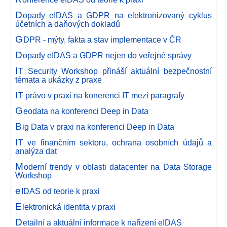
D
opady eIDAS a GDPR na elektronizovaný cyklus
účetních a daňových dokladů
G
DPR - mýty, fakta a stav implementace v ČR
D
opady eIDAS a GDPR nejen do veřejné správy
I
T Security Workshop přináší aktuální bezpečnostní
témata a ukázky z praxe
I
T právo v praxi na konerenci IT mezi paragrafy
G
eodata na konferenci Deep in Data
B
ig Data v praxi na konferenci Deep in Data
I
T ve finančním sektoru, ochrana osobních údajů a
analýza dat
M
oderní trendy v oblasti datacenter na Data Storage
Workshop
e
IDAS od teorie k praxi
E
lektronická identita v praxi
D
etailní a aktuální informace k nařizení eIDAS