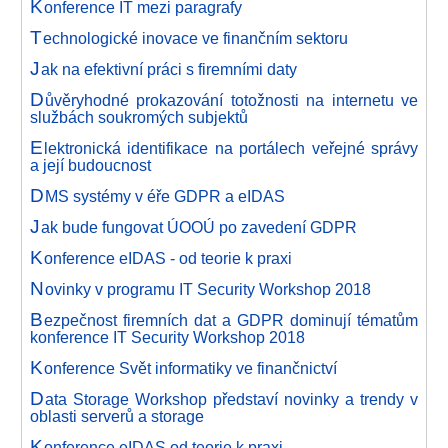
K
onference IT mezi paragrafy
T
echnologické inovace ve finančním sektoru
J
ak na efektivní práci s firemními daty
D
ůvěryhodné prokazování totožnosti na internetu ve
službách soukromých subjektů
E
lektronická identifikace na portálech veřejné správy
a její budoucnost
D
MS systémy v éře GDPR a eIDAS
J
ak bude fungovat ÚOOÚ po zavedení GDPR
K
onference eIDAS - od teorie k praxi
N
ovinky v programu IT Security Workshop 2018
B
ezpečnost firemních dat a GDPR dominují tématům
konference IT Security Workshop 2018
K
onference Svět informatiky ve finančnictví
D
ata Storage Workshop představí novinky a trendy v
oblasti serverů a storage
K
onference eIDAS od teorie k praxi