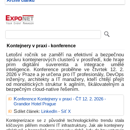
Archiv článků
Kontejnery v praxi - konference
Letošní ročník se zaměří na efektivní a bezpečnou
správu kontejnerových clusterů v prostředí, kde hraje
prim digitální suverenita a integrace umělé
inteligence. Konference proběhne ve čtvrtek 12. 2.
2026 v Praze a je určena pro IT profesionály, DevOps
inženýry, architekty a IT manažery, kteří chtějí přejít
od monolitických struktur k agilním, škálovatelným a
bezpečným cloud-native řešením.
K
onference Kontejnery v praxi - ČT 12. 2. 2026 -
Grandior Hotel Prague
S
dílet článek:
LinkedIn
-
Síť X
Kontejnerizace se z původně technologického trendu stala
klíčovým pilířem moderní IT infrastruktury. Jak ale kontejnery