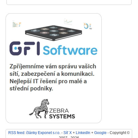
RSS feed: články Exponet s.r.o.
-
Síť X
+
LinkedIn
+
Google
- Copyright ©
2007 - 2026