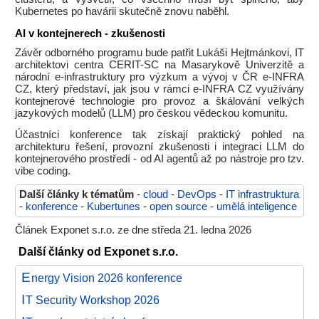
Kubernetes po havárii skutečně znovu naběhl.
AI v kontejnerech - zkušenosti
Závěr odborného programu bude patřit Lukáši Hejtmánkovi, IT
architektovi centra CERIT-SC na Masarykově Univerzitě a
národní e-infrastruktury pro výzkum a vývoj v ČR e-INFRA
CZ, který představí, jak jsou v rámci e-INFRA CZ využívány
kontejnerové technologie pro provoz a škálování velkých
jazykových modelů (LLM) pro českou vědeckou komunitu.
Účastníci konference tak získají praktický pohled na
architekturu řešení, provozní zkušenosti i integraci LLM do
kontejnerového prostředí - od AI agentů až po nástroje pro tzv.
vibe coding.
Další články k tématům
-
cloud
-
DevOps
-
IT infrastruktura
-
konference
-
Kubertunes
-
open source
-
umělá inteligence
Článek Exponet s.r.o. ze dne středa 21. ledna 2026
Další články od Exponet s.r.o.
E
nergy Vision 2026 konference
I
T Security Workshop 2026