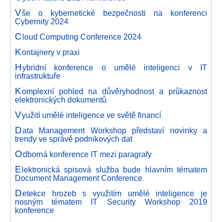
V
še o kybernetické bezpečnosti na konferenci
Cybernity 2024
C
loud Computing Conference 2024
K
ontajnery v praxi
H
ybridní konference o umělé inteligenci v IT
infrastruktuře
K
omplexní pohled na důvěryhodnost a průkaznost
elektronických dokumentů
V
yužití umělé inteligence ve světě financí
D
ata Management Workshop představí novinky a
trendy ve správě podnikových dat
O
dborná konference IT mezi paragrafy
E
lektronická spisová služba bude hlavním tématem
Document Management Conference
D
etekce hrozeb s využitím umělé inteligence je
nosným tématem IT Security Workshop 2019
konference