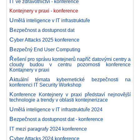
I
T ve zdravotnictví - konference
Kontejnery v praxi - konference
U
mělá inteligence v IT infrastruktuře
B
ezpečnost a dostupnost dat
C
yber Attacks 2025 konference
B
ezpečný End User Computing
Ř
ešení pro správu kontejnerů napříč datovými centry a
cloudy budou v centru pozornosti konference
Kontajnery v praxi
A
ktuální témata kybernetické bezpečnosti na
konferenci IT Security Workshop
K
onference Kontejnery v praxi představí nejnovější
technologie a trendy v oblasti kontejnerizace
U
mělá inteligence v IT infrastruktuře 2024
B
ezpečnost a dostupnost dat - konference
I
T mezi paragrafy 2024 konference
C
yber Attacks 2024 konference