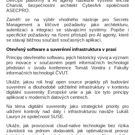
DevOps platformy a AI agenty následně vysvětlí Michal
Charvát, bezpečnostní architekt CyberArk společnosti
ASECPRO.
Zaměří se na výběr vhodného nástroje pro Secrets
Management a klíčové požadavky jako architekturu,
autentizaci a integraci se stávajícími systémy. Popíše i
specifické požadavky na řízení přístupů pro AI agenty, které
se stávají běžnou součástí současných aplikací.
Otevřený software a suverénní infrastruktura v praxi
Principy otevřeného softwaru, jejich historický vývoj a význam
pro inovace v současném pojetí informačních technologií
představí v úvodu konference Tomáš Vondra z Fakulty
informačních technologií ČVUT.
Ukáže, jakou roli hrají open source projekty při budování
suverénní a dlouhodobě udržitelné infrastruktury v kontextu
digitální suverenity Evropské unie a jak lze tyto principy
aplikovat v moderních datových centrech.
Na téma digitální suverenity jako strategické priority pro
udržení kontroly nad daty i infrastrukturou naváže Lukáš
Lauryn ze společnosti SUSE.
Ukáže, jak provozovat cloud-native technologie bez rizika
závislosti na jednom dodavateli, jak optimalizovat provoz