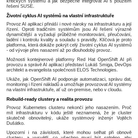
kritických systémů a jak bezpečně integrovat AI s použitím
řešení SUSE.
Životní cyklus AI systémů na vlastní infrastruktuře
Provoz AI aplikací přináší i nové nároky na infrastrukturu a její
řízení. Oproti tradičním systémům jsou AI řešení výrazně
dynamičtější a vyžadují průběžné monitorování, přeučování,
ladění i kontrolu kvality a souladu s pravidly. Klíčová je proto
platforma, která dokáže pokrýt celý životní cyklus AI systémů
- od vývoje přes nasazení až po dlouhodobý provoz.
Možnosti kontejnerové platformy Red Hat OpenShift AI při
provozu a správě AI aplikací představí Lukáš Smiga, DevOps
architekt a evangelista společnosti ELOS Technologies.
Ukáže, jak OpenShift AI podporuje automatizaci, správu dat,
monitoring i řízení nákladů a umožňuje provozovat AI systémy
na vlastní infrastruktuře, ať už on-premise, nebo v cloudu.
Rebuild-ready clustery a realita provozu
Provoz Kubernetes clusteru nekončí jeho nasazením. Proč
mít infrastrukturu v kódu ještě neznamená, že je cluster
skutečně obnovitelný, ukáže systémový inženýr Vojtěch
Dušátko.
Upozorní i na závislosti, které mohou selhat při obnově
clusteru, a vysvětlí, co všechno musí být splněno, aby