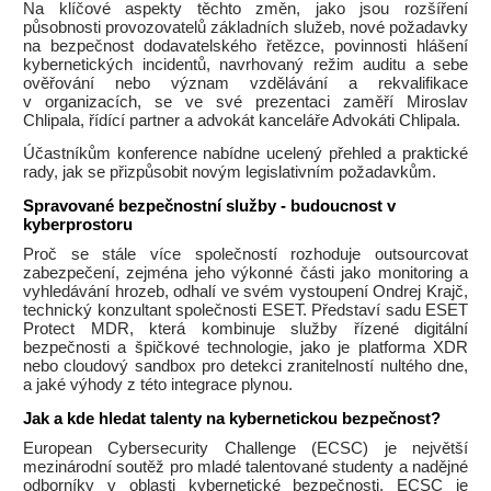
Na klíčové aspekty těchto změn, jako jsou rozšíření
působnosti provozovatelů základních služeb, nové požadavky
na bezpečnost dodavatelského řetězce, povinnosti hlášení
kybernetických incidentů, navrhovaný režim auditu a sebe
ověřování nebo význam vzdělávání a rekvalifikace
v organizacích, se ve své prezentaci zaměří Miroslav
Chlipala, řídící partner a advokát kanceláře Advokáti Chlipala.
Účastníkům konference nabídne ucelený přehled a praktické
rady, jak se přizpůsobit novým legislativním požadavkům.
Spravované bezpečnostní služby - budoucnost v
kyberprostoru
Proč se stále více společností rozhoduje outsourcovat
zabezpečení, zejména jeho výkonné části jako monitoring a
vyhledávání hrozeb, odhalí ve svém vystoupení Ondrej Krajč,
technický konzultant společnosti ESET. Představí sadu ESET
Protect MDR, která kombinuje služby řízené digitální
bezpečnosti a špičkové technologie, jako je platforma XDR
nebo cloudový sandbox pro detekci zranitelností nultého dne,
a jaké výhody z této integrace plynou.
Jak a kde hledat talenty na kybernetickou bezpečnost?
European Cybersecurity Challenge (ECSC) je největší
mezinárodní soutěž pro mladé talentované studenty a nadějné
odborníky v oblasti kybernetické bezpečnosti. ECSC je