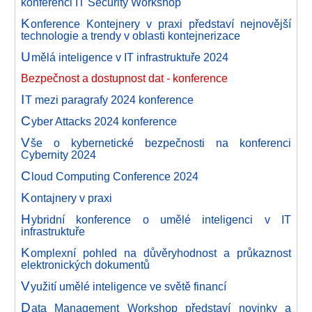
konferenci IT Security Workshop
K
onference Kontejnery v praxi představí nejnovější
technologie a trendy v oblasti kontejnerizace
U
mělá inteligence v IT infrastruktuře 2024
Bezpečnost a dostupnost dat - konference
I
T mezi paragrafy 2024 konference
C
yber Attacks 2024 konference
V
še o kybernetické bezpečnosti na konferenci
Cybernity 2024
C
loud Computing Conference 2024
K
ontajnery v praxi
H
ybridní konference o umělé inteligenci v IT
infrastruktuře
K
omplexní pohled na důvěryhodnost a průkaznost
elektronických dokumentů
V
yužití umělé inteligence ve světě financí
D
ata Management Workshop představí novinky a