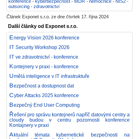
konference
-
kyberbezpečnost
-
MDR
-
nemocnice
-
NIS2
-
outsorcing
-
zdravotnictví
Článek Exponet s.r.o. ze dne čtvrtek 17. října 2024
Další články od Exponet s.r.o.
E
nergy Vision 2026 konference
I
T Security Workshop 2026
I
T ve zdravotnictví - konference
K
ontejnery v praxi - konference
U
mělá inteligence v IT infrastruktuře
B
ezpečnost a dostupnost dat
C
yber Attacks 2025 konference
B
ezpečný End User Computing
Ř
ešení pro správu kontejnerů napříč datovými centry a
cloudy budou v centru pozornosti konference
Kontajnery v praxi
A
ktuální témata kybernetické bezpečnosti na