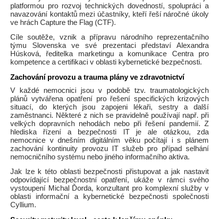
platformou pro rozvoj technických dovedností, spolupráci a
navazování kontaktů mezi účastníky, kteří řeší náročné úkoly
ve hrách Capture the Flag (CTF).
Cíle soutěže, vznik a přípravu národního reprezentačního
týmu Slovenska ve své prezentaci představí Alexandra
Húsková, ředitelka marketingu a komunikace Centra pro
kompetence a certifikaci v oblasti kybernetické bezpečnosti.
Zachování provozu a trauma plány ve zdravotnictví
V každé nemocnici jsou v podobě tzv. traumatologických
plánů vytvářena opatření pro řešení specifických krizových
situací, do kterých jsou zapojeni lékaři, sestry a další
zaměstnanci. Některé z nich se pravidelně používají např. při
velkých dopravních nehodách nebo při řešení pandemií. Z
hlediska řízení a bezpečnosti IT je ale otázkou, zda
nemocnice v dnešním digitálním věku počítají i s plánem
zachování kontinuity provozu IT služeb pro případ selhání
nemocničního systému nebo jiného informačního aktiva.
Jak lze k této oblasti bezpečnosti přistupovat a jak nastavit
odpovídající bezpečnostní opatření, ukáže v rámci svého
vystoupení Michal Ďorda, konzultant pro komplexní služby v
oblasti informační a kybernetické bezpečnosti společnosti
Cyllium.