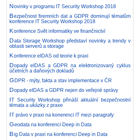
N
ovinky v programu IT Security Workshop 2018
B
ezpečnost firemních dat a GDPR dominují tématům
konference IT Security Workshop 2018
K
onference Svět informatiky ve finančnictví
D
ata Storage Workshop představí novinky a trendy v
oblasti serverů a storage
K
onference eIDAS od teorie k praxi
D
opady eIDAS a GDPR na elektronizovaný cyklus
účetních a daňových dokladů
G
DPR - mýty, fakta a stav implementace v ČR
D
opady eIDAS a GDPR nejen do veřejné správy
I
T Security Workshop přináší aktuální bezpečnostní
témata a ukázky z praxe
I
T právo v praxi na konerenci IT mezi paragrafy
G
eodata na konferenci Deep in Data
B
ig Data v praxi na konferenci Deep in Data