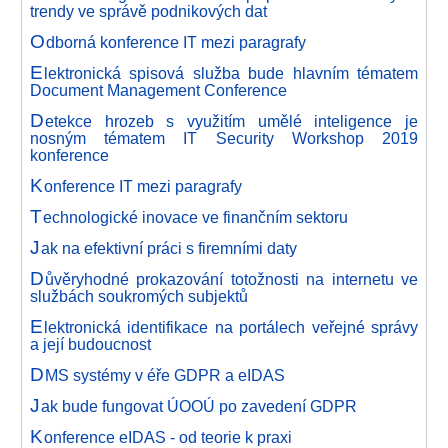
trendy ve správě podnikových dat
O
dborná konference IT mezi paragrafy
E
lektronická spisová služba bude hlavním tématem
Document Management Conference
D
etekce hrozeb s využitím umělé inteligence je
nosným tématem IT Security Workshop 2019
konference
K
onference IT mezi paragrafy
T
echnologické inovace ve finančním sektoru
J
ak na efektivní práci s firemními daty
D
ůvěryhodné prokazování totožnosti na internetu ve
službách soukromých subjektů
E
lektronická identifikace na portálech veřejné správy
a její budoucnost
D
MS systémy v éře GDPR a eIDAS
J
ak bude fungovat ÚOOÚ po zavedení GDPR
K
onference eIDAS - od teorie k praxi