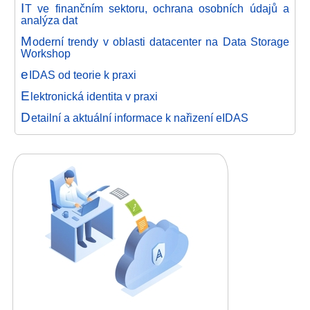
I
T ve finančním sektoru, ochrana osobních údajů a
analýza dat
M
oderní trendy v oblasti datacenter na Data Storage
Workshop
e
IDAS od teorie k praxi
E
lektronická identita v praxi
D
etailní a aktuální informace k nařizení eIDAS