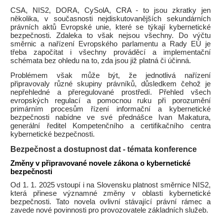
CSA, NIS2, DORA, CySolA, CRA - to jsou zkratky jen
několika, v současnosti nejdiskutovanějších sekundárních
právních aktů Evropské unie, které se týkají kybernetické
bezpečnosti. Zdaleka to však nejsou všechny. Do výčtu
směrnic a nařízení Evropského parlamentu a Rady EÚ je
třeba započítat i všechny prováděcí a implementační
schémata bez ohledu na to, zda jsou již platná či účinná.
Problémem však může být, že jednotlivá nařízení
připravovaly různé skupiny právníků, důsledkem čehož je
nepřehledné a přeregulované prostředí. Přehled všech
evropských regulací a pomocnou ruku při porozumění
primárním procesům řízení informační a kybernetické
bezpečnosti nabídne ve své přednášce Ivan Makatura,
generální ředitel Kompetenčního a certifikačního centra
kybernetické bezpečnosti.
Bezpečnost a dostupnost dat - témata konference
Změny v připravované novele zákona o kybernetické
bezpečnosti
Od 1. 1. 2025 vstoupí i na Slovensku platnost směrnice NIS2,
která přinese významné změny v oblasti kybernetické
bezpečnosti. Tato novela ovlivní stávající právní rámec a
zavede nové povinnosti pro provozovatele základních služeb.