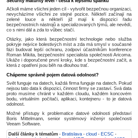
Security maturity level - cesta k lepšímu spánku
Ačkoli máme všichni jeden cíl - vytvořit bezpečnou organizaci,
nevycházíme všichni ze stejné pozice. Někteří začínají na
zelené louce a někteří již mají k dispozici řadu
bezpečnostních nástrojů a specializovaných týmů, ale nevědí,
co s nimi dál a zda to vůbec stačí.
Otázky, jako která bezpečnostní technologie nebo služba
pokryje nejvíce bolestivých míst a zda má smysl v současné
fázi budovat lepší ochranu, zodpoví účastníkům konference
Roman Mikita, bezpečnostní specialista společnosti Aricoma.
Ukáže i doporučené první kroky, kde s bezpečnostní začít, a
která z opatření jsou běh na dlouhou trať.
Chápeme správně pojem datová odolnost?
Svět funguje na datech, každá firma funguje na datech. Pokud
nejsou tato data k dispozici, činnost firmy se zastaví. Svá data
proto musíme chránit v každém cloudu, každém koncovém
bodu, virtuálním počítači, aplikaci, kontejneru - to je datová
odolnost.
Možné přístupy k problematice datové odolnosti představí
Boris Mittelmann, senior systémový inženýr společnosti
Veeam Software.
Další články k tématům
-
Bratislava
-
cloud
-
ECSC
-