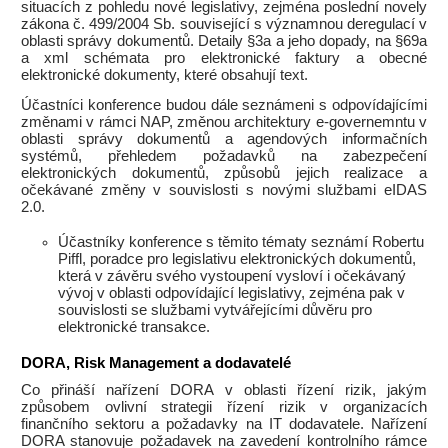
situacích z pohledu nové legislativy, zejména poslední novely
zákona č. 499/2004 Sb. související s významnou deregulací v
oblasti správy dokumentů. Detaily §3a a jeho dopady, na §69a
a xml schémata pro elektronické faktury a obecné
elektronické dokumenty, které obsahují text.
Účastníci konference budou dále seznámeni s odpovídajícími
změnami v rámci NAP, změnou architektury e-governemntu v
oblasti správy dokumentů a agendových informačních
systémů, přehledem požadavků na zabezpečení
elektronických dokumentů, způsobů jejich realizace a
očekávané změny v souvislosti s novými službami eIDAS
2.0.
Účastníky konference s těmito tématy seznámí Robertu
Piffl, poradce pro legislativu elektronických dokumentů,
která v závěru svého vystoupení vysloví i očekávaný
vývoj v oblasti odpovídající legislativy, zejména pak v
souvislosti se službami vytvářejícími důvěru pro
elektronické transakce.
DORA, Risk Management a dodavatelé
Co přináší nařízení DORA v oblasti řízení rizik, jakým
způsobem ovlivní strategii řízení rizik v organizacích
finančního sektoru a požadavky na IT dodavatele. Nařízení
DORA stanovuje požadavek na zavedení kontrolního rámce