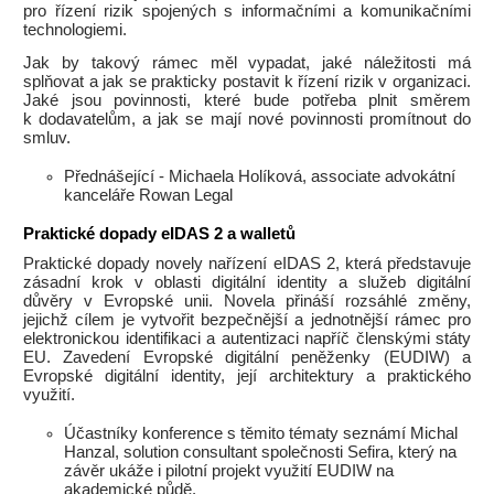
pro řízení rizik spojených s informačními a komunikačními
technologiemi.
Jak by takový rámec měl vypadat, jaké náležitosti má
splňovat a jak se prakticky postavit k řízení rizik v organizaci.
Jaké jsou povinnosti, které bude potřeba plnit směrem
k dodavatelům, a jak se mají nové povinnosti promítnout do
smluv.
Přednášející - Michaela Holíková, associate advokátní
kanceláře Rowan Legal
Praktické dopady eIDAS 2 a walletů
Praktické dopady novely nařízení eIDAS 2, která představuje
zásadní krok v oblasti digitální identity a služeb digitální
důvěry v Evropské unii. Novela přináší rozsáhlé změny,
jejichž cílem je vytvořit bezpečnější a jednotnější rámec pro
elektronickou identifikaci a autentizaci napříč členskými státy
EU. Zavedení Evropské digitální peněženky (EUDIW) a
Evropské digitální identity, její architektury a praktického
využití.
Účastníky konference s těmito tématy seznámí Michal
Hanzal, solution consultant společnosti Sefira, který na
závěr ukáže i pilotní projekt využití EUDIW na
akademické půdě.