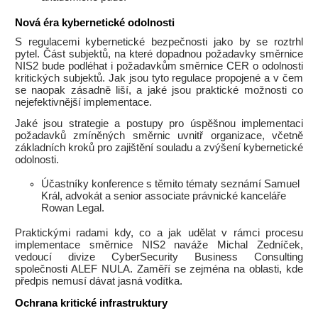
Nová éra kybernetické odolnosti
S regulacemi kybernetické bezpečnosti jako by se roztrhl
pytel. Část subjektů, na které dopadnou požadavky směrnice
NIS2 bude podléhat i požadavkům směrnice CER o odolnosti
kritických subjektů. Jak jsou tyto regulace propojené a v čem
se naopak zásadně liší, a jaké jsou praktické možnosti co
nejefektivnější implementace.
Jaké jsou strategie a postupy pro úspěšnou implementaci
požadavků zmíněných směrnic uvnitř organizace, včetně
základních kroků pro zajištění souladu a zvýšení kybernetické
odolnosti.
Účastníky konference s těmito tématy seznámí Samuel
Král, advokát a senior associate právnické kanceláře
Rowan Legal.
Praktickými radami kdy, co a jak udělat v rámci procesu
implementace směrnice NIS2 naváže Michal Zedníček,
vedoucí divize CyberSecurity Business Consulting
společnosti ALEF NULA. Zaměří se zejména na oblasti, kde
předpis nemusí dávat jasná vodítka.
Ochrana kritické infrastruktury