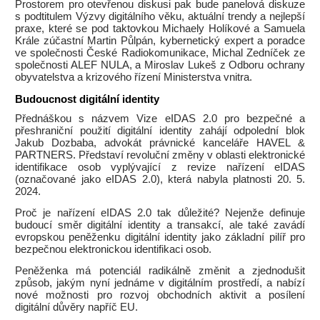
Prostorem pro otevřenou diskusi pak bude panelová diskuze
s podtitulem Výzvy digitálního věku, aktuální trendy a nejlepší
praxe, které se pod taktovkou Michaely Holíkové a Samuela
Krále zúčastní Martin Půlpán, kybernetický expert a poradce
ve společnosti České Radiokomunikace, Michal Zedníček ze
společnosti ALEF NULA, a Miroslav Lukeš z Odboru ochrany
obyvatelstva a krizového řízení Ministerstva vnitra.
Budoucnost digitální identity
Přednáškou s názvem Vize eIDAS 2.0 pro bezpečné a
přeshraniční použití digitální identity zahájí odpolední blok
Jakub Dozbaba, advokát právnické kanceláře HAVEL &
PARTNERS. Představí revoluční změny v oblasti elektronické
identifikace osob vyplývající z revize nařízení eIDAS
(označované jako eIDAS 2.0), která nabyla platnosti 20. 5.
2024.
Proč je nařízení eIDAS 2.0 tak důležité? Nejenže definuje
budoucí směr digitální identity a transakcí, ale také zavádí
evropskou peněženku digitální identity jako základní pilíř pro
bezpečnou elektronickou identifikaci osob.
Peněženka má potenciál radikálně změnit a zjednodušit
způsob, jakým nyní jednáme v digitálním prostředí, a nabízí
nové možnosti pro rozvoj obchodních aktivit a posílení
digitální důvěry napříč EU.