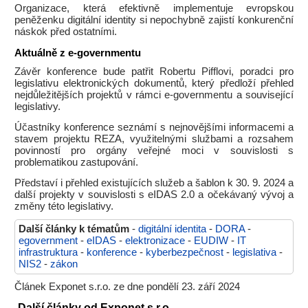
Organizace, která efektivně implementuje evropskou
peněženku digitální identity si nepochybně zajistí konkurenční
náskok před ostatními.
Aktuálně z e-governmentu
Závěr konference bude patřit Robertu Pifflovi, poradci pro
legislativu elektronických dokumentů, který předloží přehled
nejdůležitějších projektů v rámci e-governmentu a související
legislativy.
Účastníky konference seznámí s nejnovějšími informacemi a
stavem projektu REZA, využitelnými službami a rozsahem
povinností pro orgány veřejné moci v souvislosti s
problematikou zastupování.
Představí i přehled existujících služeb a šablon k 30. 9. 2024 a
další projekty v souvislosti s eIDAS 2.0 a očekávaný vývoj a
změny této legislativy.
Další články k tématům
-
digitální identita
-
DORA
-
egovernment
-
eIDAS
-
elektronizace
-
EUDIW
-
IT
infrastruktura
-
konference
-
kyberbezpečnost
-
legislativa
-
NIS2
-
zákon
Článek Exponet s.r.o. ze dne pondělí 23. září 2024
Další články od Exponet s.r.o.