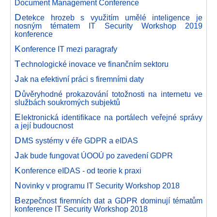
Document Management Conference
D
etekce hrozeb s využitím umělé inteligence je
nosným tématem IT Security Workshop 2019
konference
K
onference IT mezi paragrafy
T
echnologické inovace ve finančním sektoru
J
ak na efektivní práci s firemními daty
D
ůvěryhodné prokazování totožnosti na internetu ve
službách soukromých subjektů
E
lektronická identifikace na portálech veřejné správy
a její budoucnost
D
MS systémy v éře GDPR a eIDAS
J
ak bude fungovat ÚOOÚ po zavedení GDPR
K
onference eIDAS - od teorie k praxi
N
ovinky v programu IT Security Workshop 2018
B
ezpečnost firemních dat a GDPR dominují tématům
konference IT Security Workshop 2018