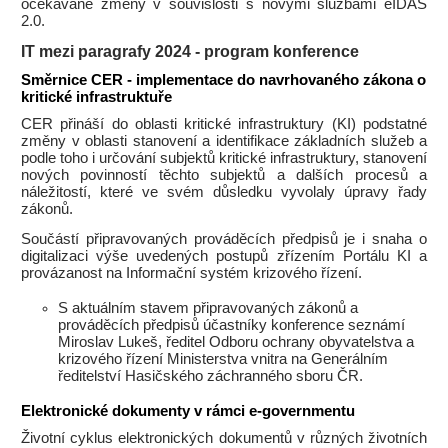
očekávané změny v souvislosti s novými službami eIDAS
2.0.
IT mezi paragrafy 2024 - program konference
Směrnice CER - implementace do navrhovaného zákona o
kritické infrastruktuře
CER přináší do oblasti kritické infrastruktury (KI) podstatné
změny v oblasti stanovení a identifikace základních služeb a
podle toho i určování subjektů kritické infrastruktury, stanovení
nových povinností těchto subjektů a dalších procesů a
náležitostí, které ve svém důsledku vyvolaly úpravy řady
zákonů.
Součástí připravovaných prováděcích předpisů je i snaha o
digitalizaci výše uvedených postupů zřízením Portálu KI a
provázanost na Informační systém krizového řízení.
S aktuálním stavem připravovaných zákonů a
prováděcích předpisů účastníky konference seznámí
Miroslav Lukeš, ředitel Odboru ochrany obyvatelstva a
krizového řízení Ministerstva vnitra na Generálním
ředitelství Hasičského záchranného sboru ČR.
Elektronické dokumenty v rámci e-governmentu
Životní cyklus elektronických dokumentů v různých životních