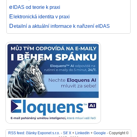
e
IDAS od teorie k praxi
E
lektronická identita v praxi
D
etailní a aktuální informace k nařizení eIDAS
RSS feed: články Exponet s.r.o.
-
Síť X
+
LinkedIn
+
Google
- Copyright ©