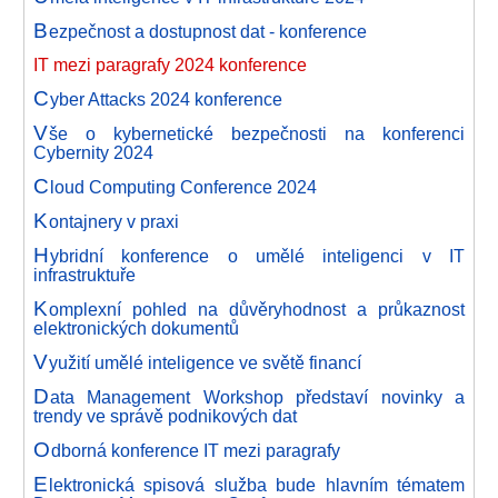
B
ezpečnost a dostupnost dat - konference
IT mezi paragrafy 2024 konference
C
yber Attacks 2024 konference
V
še o kybernetické bezpečnosti na konferenci
Cybernity 2024
C
loud Computing Conference 2024
K
ontajnery v praxi
H
ybridní konference o umělé inteligenci v IT
infrastruktuře
K
omplexní pohled na důvěryhodnost a průkaznost
elektronických dokumentů
V
yužití umělé inteligence ve světě financí
D
ata Management Workshop představí novinky a
trendy ve správě podnikových dat
O
dborná konference IT mezi paragrafy
E
lektronická spisová služba bude hlavním tématem