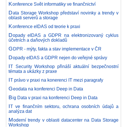
K
onference Svět informatiky ve finančnictví
D
ata Storage Workshop představí novinky a trendy v
oblasti serverů a storage
K
onference eIDAS od teorie k praxi
D
opady eIDAS a GDPR na elektronizovaný cyklus
účetních a daňových dokladů
G
DPR - mýty, fakta a stav implementace v ČR
D
opady eIDAS a GDPR nejen do veřejné správy
I
T Security Workshop přináší aktuální bezpečnostní
témata a ukázky z praxe
I
T právo v praxi na konerenci IT mezi paragrafy
G
eodata na konferenci Deep in Data
B
ig Data v praxi na konferenci Deep in Data
I
T ve finančním sektoru, ochrana osobních údajů a
analýza dat
M
oderní trendy v oblasti datacenter na Data Storage
Workshop