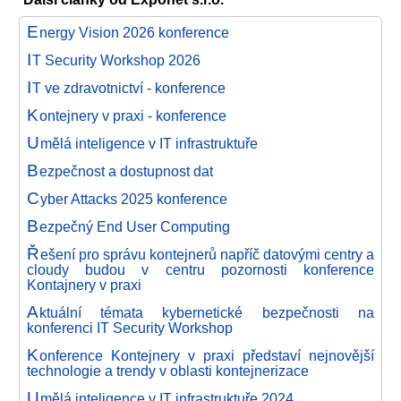
E
nergy Vision 2026 konference
I
T Security Workshop 2026
I
T ve zdravotnictví - konference
K
ontejnery v praxi - konference
U
mělá inteligence v IT infrastruktuře
B
ezpečnost a dostupnost dat
C
yber Attacks 2025 konference
B
ezpečný End User Computing
Ř
ešení pro správu kontejnerů napříč datovými centry a
cloudy budou v centru pozornosti konference
Kontajnery v praxi
A
ktuální témata kybernetické bezpečnosti na
konferenci IT Security Workshop
K
onference Kontejnery v praxi představí nejnovější
technologie a trendy v oblasti kontejnerizace
U
mělá inteligence v IT infrastruktuře 2024