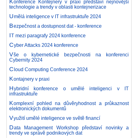
K
onference Kontejnery v praxi představí nejnovější
technologie a trendy v oblasti kontejnerizace
U
mělá inteligence v IT infrastruktuře 2024
B
ezpečnost a dostupnost dat - konference
I
T mezi paragrafy 2024 konference
C
yber Attacks 2024 konference
V
še o kybernetické bezpečnosti na konferenci
Cybernity 2024
C
loud Computing Conference 2024
K
ontajnery v praxi
H
ybridní konference o umělé inteligenci v IT
infrastruktuře
K
omplexní pohled na důvěryhodnost a průkaznost
elektronických dokumentů
V
yužití umělé inteligence ve světě financí
D
ata Management Workshop představí novinky a
trendy ve správě podnikových dat