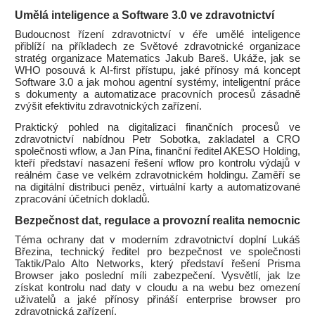
Umělá inteligence a Software 3.0 ve zdravotnictví
Budoucnost řízení zdravotnictví v éře umělé inteligence
přiblíží na příkladech ze Světové zdravotnické organizace
stratég organizace Matematics Jakub Bareš. Ukáže, jak se
WHO posouvá k AI-first přístupu, jaké přínosy má koncept
Software 3.0 a jak mohou agentní systémy, inteligentní práce
s dokumenty a automatizace pracovních procesů zásadně
zvýšit efektivitu zdravotnických zařízení.
Praktický pohled na digitalizaci finančních procesů ve
zdravotnictví nabídnou Petr Sobotka, zakladatel a CRO
společnosti wflow, a Jan Pína, finanční ředitel AKESO Holding,
kteří představí nasazení řešení wflow pro kontrolu výdajů v
reálném čase ve velkém zdravotnickém holdingu. Zaměří se
na digitální distribuci peněz, virtuální karty a automatizované
zpracování účetních dokladů.
Bezpečnost dat, regulace a provozní realita nemocnic
Téma ochrany dat v moderním zdravotnictví doplní Lukáš
Březina, technický ředitel pro bezpečnost ve společnosti
Taktik/Palo Alto Networks, který představí řešení Prisma
Browser jako poslední míli zabezpečení. Vysvětlí, jak lze
získat kontrolu nad daty v cloudu a na webu bez omezení
uživatelů a jaké přínosy přináší enterprise browser pro
zdravotnická zařízení.