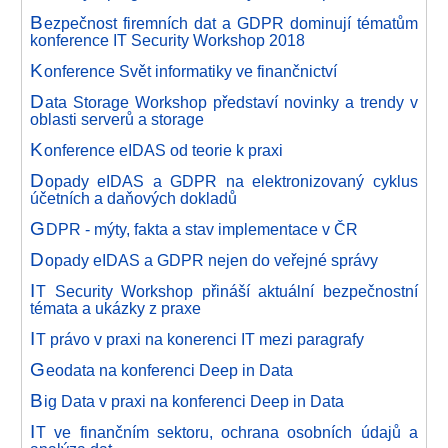
B
ezpečnost firemních dat a GDPR dominují tématům
konference IT Security Workshop 2018
K
onference Svět informatiky ve finančnictví
D
ata Storage Workshop představí novinky a trendy v
oblasti serverů a storage
K
onference eIDAS od teorie k praxi
D
opady eIDAS a GDPR na elektronizovaný cyklus
účetních a daňových dokladů
G
DPR - mýty, fakta a stav implementace v ČR
D
opady eIDAS a GDPR nejen do veřejné správy
I
T Security Workshop přináší aktuální bezpečnostní
témata a ukázky z praxe
I
T právo v praxi na konerenci IT mezi paragrafy
G
eodata na konferenci Deep in Data
B
ig Data v praxi na konferenci Deep in Data
I
T ve finančním sektoru, ochrana osobních údajů a