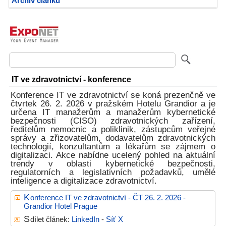
Archiv článků
IT ve zdravotnictví - konference
Konference IT ve zdravotnictví se koná prezenčně ve
čtvrtek 26. 2. 2026 v pražském Hotelu Grandior a je
určena IT manažerům a manažerům kybernetické
bezpečnosti (CISO) zdravotnických zařízení,
ředitelům nemocnic a poliklinik, zástupcům veřejné
správy a zřizovatelům, dodavatelům zdravotnických
technologií, konzultantům a lékařům se zájmem o
digitalizaci. Akce nabídne ucelený pohled na aktuální
trendy v oblasti kybernetické bezpečnosti,
regulatorních a legislativních požadavků, umělé
inteligence a digitalizace zdravotnictví.
K
onference IT ve zdravotnictví - ČT 26. 2. 2026 -
Grandior Hotel Prague
S
dílet článek:
LinkedIn
-
Síť X