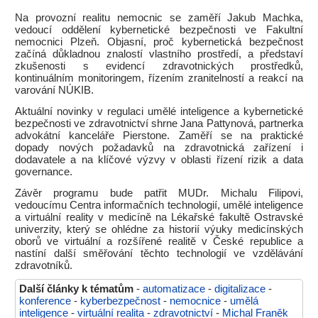
Na provozní realitu nemocnic se zaměří Jakub Machka,
vedoucí oddělení kybernetické bezpečnosti ve Fakultní
nemocnici Plzeň. Objasní, proč kybernetická bezpečnost
začíná důkladnou znalostí vlastního prostředí, a představí
zkušenosti s evidencí zdravotnických prostředků,
kontinuálním monitoringem, řízením zranitelností a reakcí na
varování NÚKIB.
Aktuální novinky v regulaci umělé inteligence a kybernetické
bezpečnosti ve zdravotnictví shrne Jana Pattynová, partnerka
advokátní kanceláře Pierstone. Zaměří se na praktické
dopady nových požadavků na zdravotnická zařízení i
dodavatele a na klíčové výzvy v oblasti řízení rizik a data
governance.
Závěr programu bude patřit MUDr. Michalu Filipovi,
vedoucímu Centra informačních technologií, umělé inteligence
a virtuální reality v medicíně na Lékařské fakultě Ostravské
univerzity, který se ohlédne za historií výuky medicínských
oborů ve virtuální a rozšířené realitě v České republice a
nastíní další směřování těchto technologií ve vzdělávání
zdravotníků.
Další články k tématům
-
automatizace
-
digitalizace
-
konference
-
kyberbezpečnost
-
nemocnice
-
umělá
inteligence
-
virtuální realita
-
zdravotnictví
-
Michal Franěk