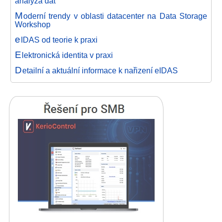
analýza dat
M
oderní trendy v oblasti datacenter na Data Storage
Workshop
e
IDAS od teorie k praxi
E
lektronická identita v praxi
D
etailní a aktuální informace k nařizení eIDAS