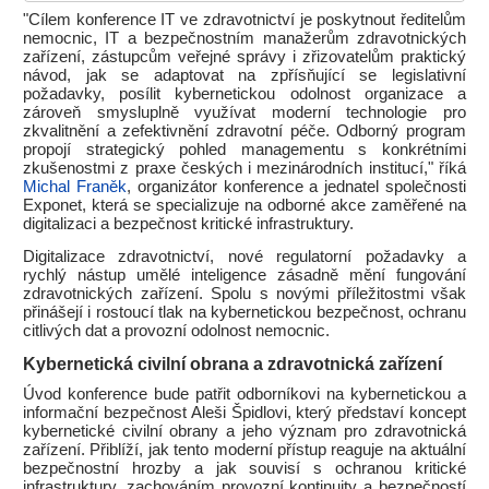
"Cílem konference IT ve zdravotnictví je poskytnout ředitelům
nemocnic, IT a bezpečnostním manažerům zdravotnických
zařízení, zástupcům veřejné správy i zřizovatelům praktický
návod, jak se adaptovat na zpřísňující se legislativní
požadavky, posílit kybernetickou odolnost organizace a
zároveň smysluplně využívat moderní technologie pro
zkvalitnění a zefektivnění zdravotní péče. Odborný program
propojí strategický pohled managementu s konkrétními
zkušenostmi z praxe českých i mezinárodních institucí," říká
Michal Franěk
, organizátor konference a jednatel společnosti
Exponet, která se specializuje na odborné akce zaměřené na
digitalizaci a bezpečnost kritické infrastruktury.
Digitalizace zdravotnictví, nové regulatorní požadavky a
rychlý nástup umělé inteligence zásadně mění fungování
zdravotnických zařízení. Spolu s novými příležitostmi však
přinášejí i rostoucí tlak na kybernetickou bezpečnost, ochranu
citlivých dat a provozní odolnost nemocnic.
Kybernetická civilní obrana a zdravotnická zařízení
Úvod konference bude patřit odborníkovi na kybernetickou a
informační bezpečnost Aleši Špidlovi, který představí koncept
kybernetické civilní obrany a jeho význam pro zdravotnická
zařízení. Přiblíží, jak tento moderní přístup reaguje na aktuální
bezpečnostní hrozby a jak souvisí s ochranou kritické
infrastruktury, zachováním provozní kontinuity a bezpečností