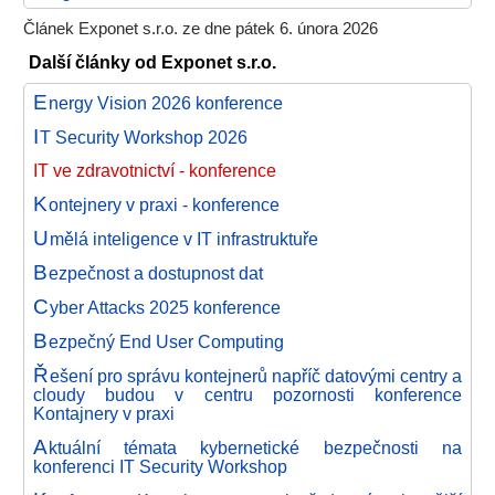
Článek Exponet s.r.o. ze dne pátek 6. února 2026
Další články od Exponet s.r.o.
E
nergy Vision 2026 konference
I
T Security Workshop 2026
IT ve zdravotnictví - konference
K
ontejnery v praxi - konference
U
mělá inteligence v IT infrastruktuře
B
ezpečnost a dostupnost dat
C
yber Attacks 2025 konference
B
ezpečný End User Computing
Ř
ešení pro správu kontejnerů napříč datovými centry a
cloudy budou v centru pozornosti konference
Kontajnery v praxi
A
ktuální témata kybernetické bezpečnosti na
konferenci IT Security Workshop