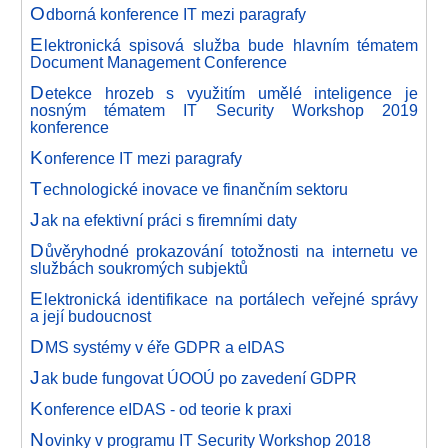
O
dborná konference IT mezi paragrafy
E
lektronická spisová služba bude hlavním tématem
Document Management Conference
D
etekce hrozeb s využitím umělé inteligence je
nosným tématem IT Security Workshop 2019
konference
K
onference IT mezi paragrafy
T
echnologické inovace ve finančním sektoru
J
ak na efektivní práci s firemními daty
D
ůvěryhodné prokazování totožnosti na internetu ve
službách soukromých subjektů
E
lektronická identifikace na portálech veřejné správy
a její budoucnost
D
MS systémy v éře GDPR a eIDAS
J
ak bude fungovat ÚOOÚ po zavedení GDPR
K
onference eIDAS - od teorie k praxi
N
ovinky v programu IT Security Workshop 2018