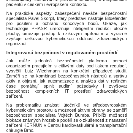
pacientů v českém i evropském kontextu.
Na praktické aspekty zabezpečení naváže bezpečnostní
specialista Pavel Škorpil, který představí nástroje Bitdefender
pro posílení a ochranu koncových bodů. Ukáže, jak
technologie PHASR umožňuje inteligentní redukci útočné
plochy, omezuje přístup k rizikovým aplikacím a výrazně
zvyšuje celkovou kybernetickou odolnost zdravotnických
organizací.
Integrovaná bezpečnost v regulovaném prostředí
Jak může jednotná bezpečnostní platforma pomoci
organizacím pracujícím s citlivými daty pod tlakem regulací,
vysvětlí Lutz Wiechmann na konkrétní případové studii.
Zaměří se na kombinaci bezpečnostních nástrojů a správu
aktiv a objasní, jak automatizace a analýza dat v reálném
čase pomáhají splnit auditní požadavky i zvyšovat
bezpečnost komplexních IT prostředí zdravotnických
zařízení.
Na problematiku znalosti útočníků ve středoevropském
kybernetickém prostoru a možnosti aktivní obrany se zaměří
bezpečnostní specialista Vojtěch Bumba. Přiblíží možnosti
blokace známých hrozeb a podělí se o zkušenosti z nasazení
zařízení KERNUN v Centru kardiovaskulární a transplantační
chirurgie Brno.