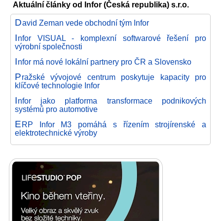
Aktuální články od Infor (Česká republika) s.r.o.
D
avid Zeman vede obchodní tým Infor
I
nfor VISUAL - komplexní softwarové řešení pro
výrobní společnosti
I
nfor má nové lokální partnery pro ČR a Slovensko
P
ražské vývojové centrum poskytuje kapacity pro
klíčové technologie Infor
I
nfor jako platforma transformace podnikových
systémů pro automotive
E
RP Infor M3 pomáhá s řízením strojírenské a
elektrotechnické výroby