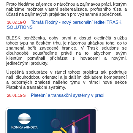
Proto hledáme zájemce o náročnou a zajímavou práci, kterým
nabízíme možnost vlastní seberealizace, profesního růstu a
účasti na zajímavých projektech pro významné společnosti.
Tomáš Rodný - nový personální ředitel TRASK
16.02.16-ÚT
SOLUTIONS
BLESK peněženka, coby první a dosud ojedinělá služba
tohoto typu na českém trhu, je názornou ukázkou toho, co to
znamená bořit zavedené hranice. V Trask solutions se
dlouhodobě soustředíme právě na to, abychom svým
klientům pomáhali přicházet s inovacemi a novými,
jedinečnými produkty.
Úspěšná spolupráce v rámci tohoto projektu tak podtrhuje
naši dlouhodobou orientaci a je dalším dokladem kompetencí
a odborných znalostí našeho týmu v rámci nové sekce
Platební a transakční systémy.
Platební a transakční systémy v praxi
28.01.15-ST