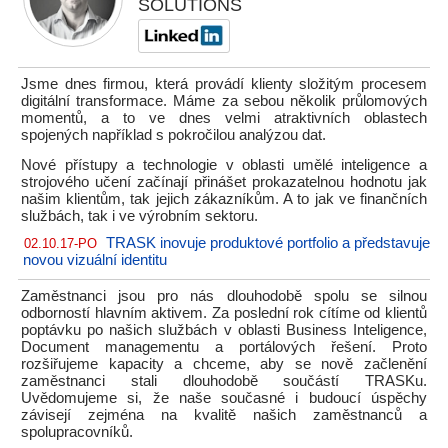
SOLUTIONS
Jsme dnes firmou, která provádí klienty složitým procesem
digitální transformace. Máme za sebou několik průlomových
momentů, a to ve dnes velmi atraktivních oblastech
spojených například s pokročilou analýzou dat.
Nové přístupy a technologie v oblasti umělé inteligence a
strojového učení začínají přinášet prokazatelnou hodnotu jak
našim klientům, tak jejich zákazníkům. A to jak ve finančních
službách, tak i ve výrobním sektoru.
TRASK inovuje produktové portfolio a představuje
02.10.17-PO
novou vizuální identitu
Zaměstnanci jsou pro nás dlouhodobě spolu se silnou
odborností hlavním aktivem. Za poslední rok cítíme od klientů
poptávku po našich službách v oblasti Business Inteligence,
Document managementu a portálových řešení. Proto
rozšiřujeme kapacity a chceme, aby se nově začlenění
zaměstnanci stali dlouhodobě součástí TRASKu.
Uvědomujeme si, že naše současné i budoucí úspěchy
závisejí zejména na kvalitě našich zaměstnanců a
spolupracovníků.