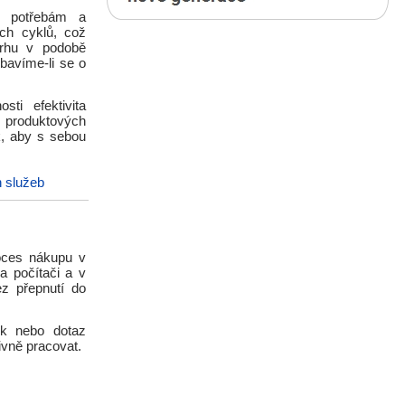
ím potřebám a
ých cyklů, což
 trhu v podobě
 bavíme-li se o
sti efektivita
 produktových
ak, aby s sebou
h služeb
roces nákupu v
a počítači a v
ez přepnutí do
ek nebo dotaz
ivně pracovat.