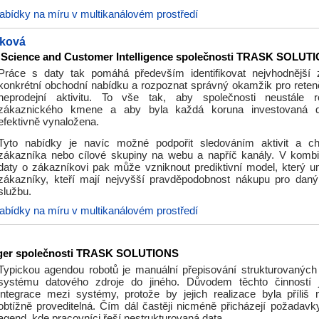
abídky na míru v multikanálovém prostředí
čková
 Science and Customer Intelligence společnosti TRASK SOLUT
Práce s daty tak pomáhá především identifikovat nejvhodnější 
konkrétní obchodní nabídku a rozpoznat správný okamžik pro retenčn
neprodejní aktivitu. To vše tak, aby společnosti neustále r
zákaznického kmene a aby byla každá koruna investovaná d
efektivně vynaložena.
Tyto nabídky je navíc možné podpořit sledováním aktivit a c
zákazníka nebo cílové skupiny na webu a napříč kanály. V kombi
daty o zákazníkovi pak může vzniknout prediktivní model, který umí
zákazníky, kteří mají nejvyšší pravděpodobnost nákupu pro dan
službu.
abídky na míru v multikanálovém prostředí
ger společnosti TRASK SOLUTIONS
Typickou agendou robotů je manuální přepisování strukturovaných
systému datového zdroje do jiného. Důvodem těchto činností j
integrace mezi systémy, protože by jejich realizace byla příliš
obtížně proveditelná. Čím dál častěji nicméně přicházejí požadavky
agend, kde pracovníci řeší nestrukturovaná data.