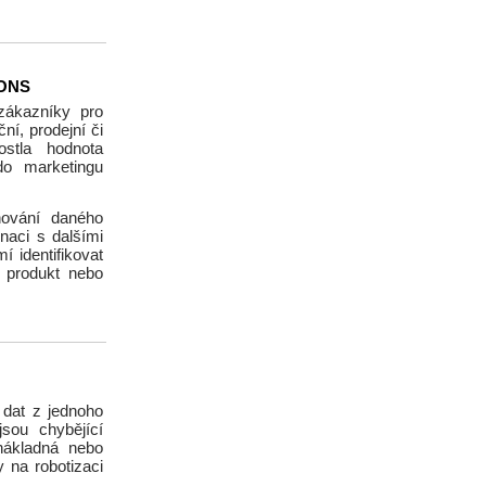
IONS
zákazníky pro
í, prodejní či
ostla hodnota
o marketingu
hování daného
naci s dalšími
 identifikovat
ý produkt nebo
 dat z jednoho
sou chybějící
 nákladná nebo
 na robotizaci