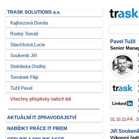
TRASK SOLUTIONS a.s.
Kajfoszová Dorota
Rodný Tomáš
Pavel Tužil
Slavíčková Lucie
Senior Mana
Soukeník Jiří
Stokláska Ondřej
Tománek Filip
Tužil Pavel
Všechny příspěvky našich lidí
AKTUÁLNÍ IT ZPRAVODAJSTVÍ
J
01.10.21-PÁ
NABÍDKY PRÁCE IT FIREM
Jiří Soukení
Výkonný řed