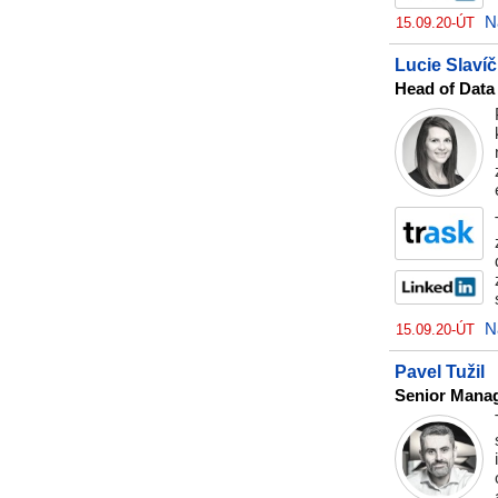
N
15.09.20-ÚT
Lucie Slaví
Head of Data
N
15.09.20-ÚT
Pavel Tužil
Senior Mana