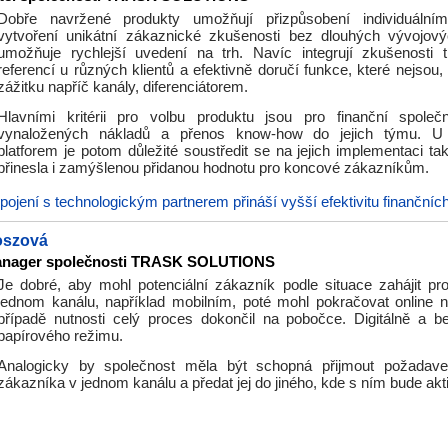
Dobře navržené produkty umožňují přizpůsobení individuáln
vytvoření unikátní zákaznické zkušenosti bez dlouhých vývojov
umožňuje rychlejší uvedení na trh. Navíc integrují zkušenosti
referencí u různých klientů a efektivně doručí funkce, které nejsou,
zážitku napříč kanály, diferenciátorem.
Hlavními kritérii pro volbu produktu jsou pro finanční společno
vynaložených nákladů a přenos know-how do jejich týmu. U
platforem je potom důležité soustředit se na jejich implementaci t
přinesla i zamýšlenou přidanou hodnotu pro koncové zákazníkům.
pojení s technologickým partnerem přináší vyšší efektivitu finančníc
oszová
anager společnosti TRASK SOLUTIONS
Je dobré, aby mohl potenciální zákazník podle situace zahájit p
jednom kanálu, například mobilním, poté mohl pokračovat online n
případě nutnosti celý proces dokončil na pobočce. Digitálně a b
papírového režimu.
Analogicky by společnost měla být schopná přijmout požadav
zákazníka v jednom kanálu a předat jej do jiného, kde s ním bude akt