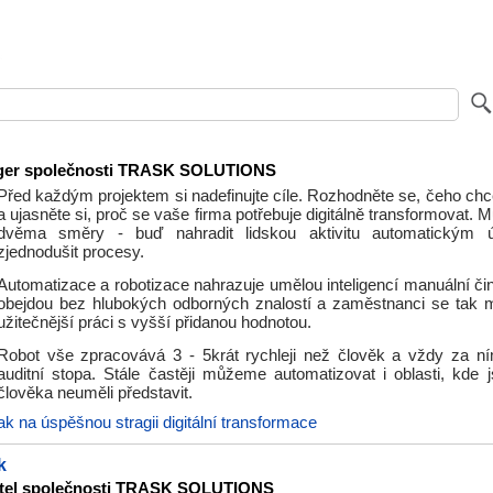
ger společnosti TRASK SOLUTIONS
Před každým projektem si nadefinujte cíle. Rozhodněte se, čeho chc
a ujasněte si, proč se vaše firma potřebuje digitálně transformovat. 
dvěma směry - buď nahradit lidskou aktivitu automatickým
zjednodušit procesy.
Automatizace a robotizace nahrazuje umělou inteligencí manuální čin
obejdou bez hlubokých odborných znalostí a zaměstnanci se tak
užitečnější práci s vyšší přidanou hodnotou.
Robot vše zpracovává 3 - 5krát rychleji než člověk a vždy za ní
auditní stopa. Stále častěji můžeme automatizovat i oblasti, kde 
člověka neuměli představit.
ak na úspěšnou stragii digitální transformace
k
itel společnosti TRASK SOLUTIONS