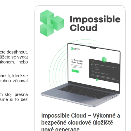
ete dosáhnout,
Můžete se vydat
 úkonem, nebo
nosti, které se
 mohou věnovat
m stojí přesná
jsme si to bez