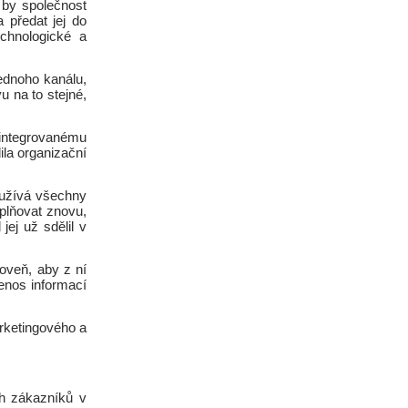
 by společnost
 předat jej do
hnologické a
jednoho kanálu,
u na to stejné,
 integrovanému
la organizační
yužívá všechny
yplňovat znovu,
ej už sdělil v
oveň, aby z ní
enos informací
rketingového a
ch zákazníků v