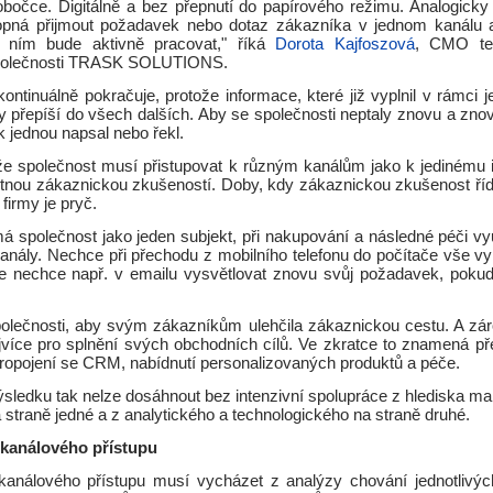
obočce. Digitálně a bez přepnutí do papírového režimu. Analogicky
pná přijmout požadavek nebo dotaz zákazníka v jednom kanálu a
s ním bude aktivně pracovat," říká
Dorota Kajfoszová
, CMO tec
společnosti TRASK SOLUTIONS.
ontinuálně pokračuje, protože informace, které již vyplnil v rámci 
 přepíší do všech dalších. Aby se společnosti neptaly znovu a znov
 jednou napsal nebo řekl.
e společnost musí přistupovat k různým kanálům jako k jedinému
otnou zákaznickou zkušeností. Doby, kdy zákaznickou zkušenost řídi
firmy je pryč.
á společnost jako jeden subjekt, při nakupování a následné péči v
kanály. Nechce při přechodu z mobilního telefonu do počítače vše v
e nechce např. v emailu vysvětlovat znovu svůj požadavek, pokud j
olečnosti, aby svým zákazníkům ulehčila zákaznickou cestu. A zár
ejvíce pro splnění svých obchodních cílů. Ve zkratce to znamená př
propojení se CRM, nabídnutí personalizovaných produktů a péče.
ýsledku tak nelze dosáhnout bez intenzivní spolupráce z hlediska ma
straně jedné a z analytického a technologického na straně druhé.
ekanálového přístupu
ekanálového přístupu musí vycházet z analýzy chování jednotlivý