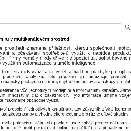
míru v multikanálovém prostředí
vé prostředí znamená příležitost, kterou společnosti moho
vání a očekávání spotřebitelů využít k nabídce produkt
m. Firmy neměly nikdy dříve k dispozici tak sofistikované n
s využitím automatizace a umělé inteligence.
 toho tedy měly využít a zamyslet se nad tím, jak chytře propojit a
 prediktivní analytiku. Toto propojení jim umožňuje připravit
né nabídky postavené na míru, chytře o ně pečovat a nákupy jim ule
reference vůči jednotlivým prodejním a informačním kanálům. Zárov
lkým množstvím dat o zákaznících. Tyto informace umíme vzájem
aké maximálně obchodně využít.
ybí propojení jednotlivých kanálů tak, aby zákazník získal jednotn
tato zkušenost byla vhodně diferencovaná pro různé cílové skupiny.
y mohl potenciální zákazník podle situace zahájit proces nákupu v 
ilním, poté mohl pokračovat online na počítači a v případě nutnos