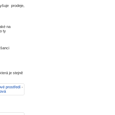
šuje prodeje,
také na
o ty
 šanci
terá je stejně
ové prostředí
-
ková