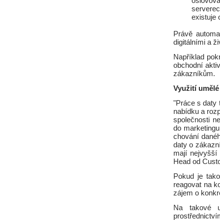
oslovova
serverec
existuje 
Právě automat
digitálními a ž
Například pok
obchodní akti
zákazníkům.
Využití umělé 
"Práce s daty
nabídku a rozp
společnosti n
do marketingu
chování danéh
daty o zákazní
mají nejvyšší
Head od Cust
Pokud je tak
reagovat na ko
zájem o konkré
Na takové u
prostřednictvím