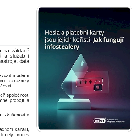
u na základě
ů a služeb i
ástroje, data
 využít moderní
 pro zákazníky
hčovat.
eň společnosti
ně propojit a
ou zkušenost a
jednom kanálu,
ti celý proces