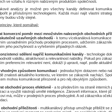
ech ve vztahu k různým nabízeným produktům společnosti.
akové analýzy je možné pro všechny kanály definovat komunikač
ořit je příslušnými technologiemi. Každá musí najít vlastní strategi
ny budou vždy stejné.
rincipy, které pomáhají:
at konverzní poměr mezi množstvím nalezených obchodních příle
skutečně uzavřených obchodů
- k tomu vícekanálová komunikac
ním usnadněním průchodu prodejním procesem, udržením zákazníko
ním jeho pochybností a vyřešením případných otázek.
 konzistenci sdělení napříč komunikačními kanály
- technologie do
odnotit validitu, atraktivnost a relevantnost nabídky. Pokud pro zák
ím preferencím relevantní není, dokáží ji upravit, např. podle aktuální
 vhodným způsobem komunikaci
- jednoduchým dotazem nebo na
dě znalosti aktuálního kontextu, ve kterém se zákazník nachází. Spol
kem mohou komunikovat přirozeně a pro něj obvyklým způsobem.
vat obchodní proces efektivně
- a to především na straně interních
aci a využití nástrojů umělé inteligence. Zároveň informace, které ji
ovi má, může v prodejních proces předvyplnit. A od zákazníka oče
idaci.
 obchodní příležitosti
- multikanálový přístup umožňuje přiblížit s