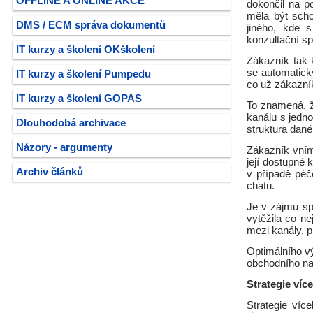
OFFLINE A ONLINE AKCE
dokončil na p
měla být scho
DMS / ECM správa dokumentů
jiného, kde 
konzultační 
IT kurzy a školení OKškolení
Zákazník tak k
se automaticky
IT kurzy a školení Pumpedu
co už zákazník
IT kurzy a školení GOPAS
To znamená, ž
kanálu s jedn
Dlouhodobá archivace
struktura dané 
Názory - argumenty
Zákazník vním
její dostupné 
Archiv článků
v případě péč
chatu.
Je v zájmu sp
vytěžila co n
mezi kanály, 
Optimálního v
obchodního na 
Strategie víc
Strategie víc