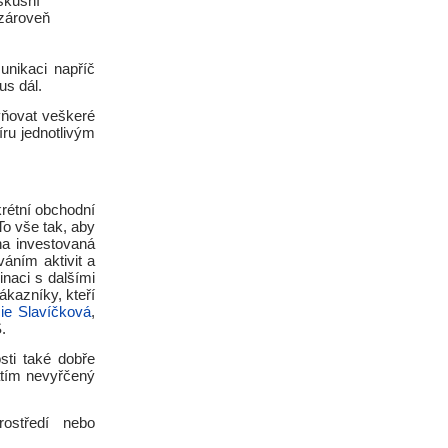
skusní
 zároveň
unikaci napříč
us dál.
vňovat veškeré
ru jednotlivým
rétní obchodní
To vše tak, aby
na investovaná
áním aktivit a
naci s dalšími
ákazníky, kteří
ie Slavíčková
,
.
ti také dobře
zatím nevyřčený
ostředí nebo