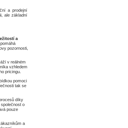
ní a prodejní
i, ale základní
žitostí a
e pomáhá
vy pozornosti,
káží v reálném
azníka vzhledem
ho pricingu.
bídkou pomoci
ečnosti tak se
 procesů díky
ž společnost o
kává pouze
e zákazníkům a