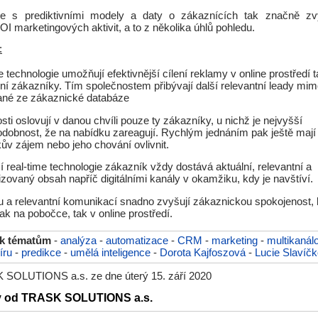
áce s prediktivními modely a daty o zákaznících tak značně zvy
I marketingových aktivit, a to z několika úhlů pohledu.
:
 technologie umožňují efektivnější cílení reklamy v online prostředí 
lní zákazníky. Tím společnostem přibývají další relevantní leady mim
ané ze zákaznické databáze
sti oslovují v danou chvíli pouze ty zákazníky, u nichž je nejvyšší
dobnost, že na nabídku zareagují. Rychlým jednáním pak ještě mají
ův zájem nebo jeho chování ovlivnit.
 real-time technologie zákazník vždy dostává aktuální, relevantní a
izovaný obsah napříč digitálními kanály v okamžiku, kdy je navštíví.
 a relevantní komunikací snadno zvyšují zákaznickou spokojenost, k
jak na pobočce, tak v online prostředí.
 k tématům
-
analýza
-
automatizace
-
CRM
-
marketing
-
multikanál
íru
-
predikce
-
umělá inteligence
-
Dorota Kajfoszová
-
Lucie Slavíč
SOLUTIONS a.s. ze dne úterý 15. září 2020
ky od TRASK SOLUTIONS a.s.