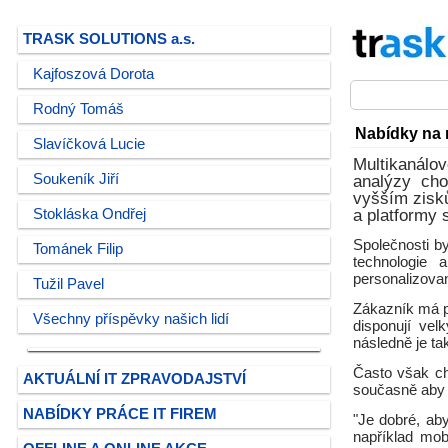
TRASK SOLUTIONS a.s.
Kajfoszová Dorota
Rodný Tomáš
Nabídky na 
Slavíčková Lucie
Multikanálo
Soukeník Jiří
analýzy cho
vyšším zisků
Stokláska Ondřej
a platformy 
Společnosti by
Tománek Filip
technologie a
personalizova
Tužil Pavel
Zákazník má p
Všechny příspěvky našich lidí
disponují ve
následně je t
Často však ch
AKTUÁLNÍ IT ZPRAVODAJSTVÍ
současně aby 
NABÍDKY PRÁCE IT FIREM
"Je dobré, ab
například mob