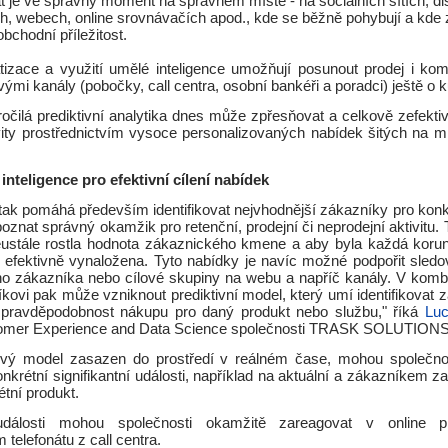
t je ve správný moment na správném místě - na sociálních sítích, di
h, webech, online srovnávačích apod., kde se běžně pohybují a kde
obchodní příležitost.
izace a využití umělé inteligence umožňují posunout prodej i kom
ivými kanály (pobočky, call centra, osobní bankéři a poradci) ještě o k
ročilá prediktivní analytika dnes může zpřesňovat a celkově zefekti
vity prostřednictvím vysoce personalizovaných nabídek šitých na mí
inteligence pro efektivní cílení nabídek
 tak pomáhá především identifikovat nejvhodnější zákazníky pro konk
oznat správný okamžik pro retenční, prodejní či neprodejní aktivitu. 
eustále rostla hodnota zákaznického kmene a aby byla každá koru
 efektivně vynaložena. Tyto nabídky je navíc možné podpořit sledov
o zákazníka nebo cílové skupiny na webu a napříč kanály. V kombi
kovi pak může vzniknout prediktivní model, který umí identifikovat z
 pravděpodobnost nákupu pro daný produkt nebo službu," říká
Luc
omer Experience and Data Science společnosti TRASK SOLUTIONS
ový model zasazen do prostředí v reálném čase, mohou společnos
nkrétní signifikantní události, například na aktuální a zákazníkem 
tní produkt.
dálosti mohou společnosti okamžitě zareagovat v online pr
 telefonátu z call centra.