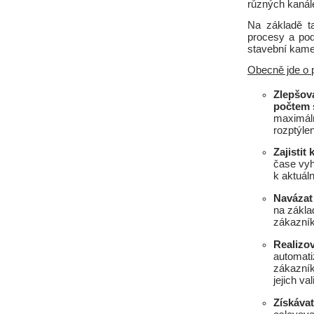
různých kanál
Na základě t
procesy a podp
stavební kame
Obecně jde o p
Zlepšov
počtem 
maximál
rozptýle
Zajistit
čase vyh
k aktuáln
Navázat
na zákla
zákazní
Realizo
automatiz
zákazník
jejich val
Získávat