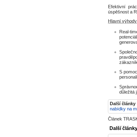
Efektivní pr
úspěšnost a RO
Hlavní výhody
Real-time
potenciá
generov
Společno
pravděpo
zákazník
S pomocí
personal
Správnou
důležitá 
Další články
nabídky na m
Článek TRASK 
Další člán