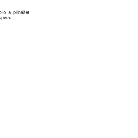
lio a přinášet
spívá.