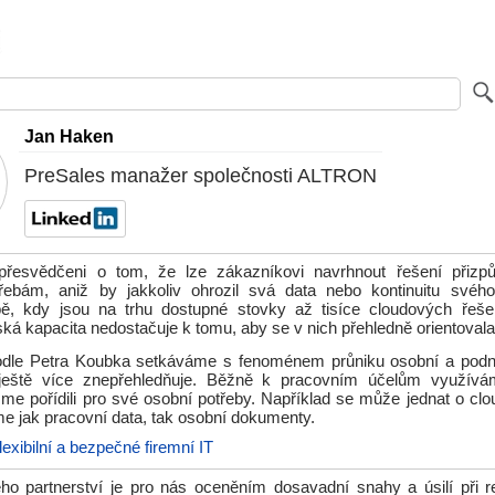
Jan Haken
PreSales manažer společnosti ALTRON
přesvědčeni o tom, že lze zákazníkovi navrhnout řešení přizpůs
řebám, aniž by jakkoliv ohrozil svá data nebo kontinuitu svéh
ě, kdy jsou na trhu dostupné stovky až tisíce cloudových řešen
lidská kapacita nedostačuje k tomu, aby se v nich přehledně orientovala
dle Petra Koubka setkáváme s fenoménem průniku osobní a podni
i ještě více znepřehledňuje. Běžně k pracovním účelům využívá
jsme pořídili pro své osobní potřeby. Například se může jednat o clo
e jak pracovní data, tak osobní dokumenty.
lexibilní a bezpečné firemní IT
ho partnerství je pro nás oceněním dosavadní snahy a úsilí při re