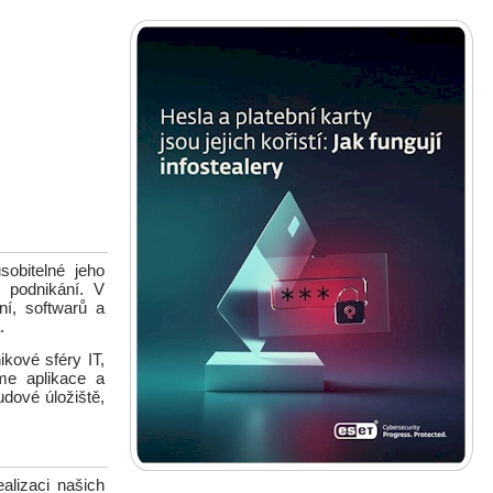
obitelné jeho
o podnikání. V
í, softwarů a
.
kové sféry IT,
me aplikace a
udové úložiště,
alizaci našich