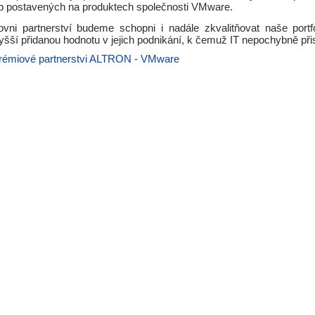
eb postavených na produktech společnosti VMware.
vni partnerství budeme schopni i nadále zkvalitňovat naše portfo
šší přidanou hodnotu v jejich podnikání, k čemuž IT nepochybně při
rémiové partnerstvi ALTRON - VMware