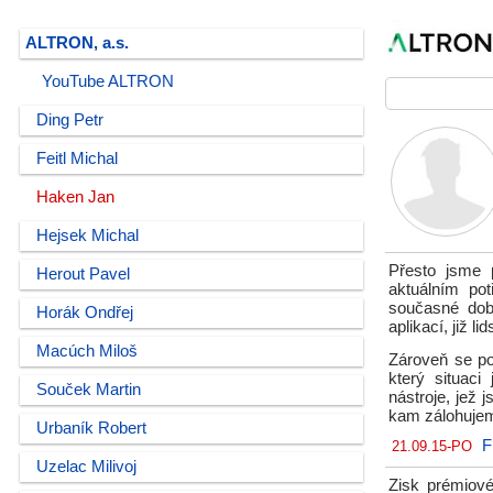
ALTRON, a.s.
YouTube ALTRON
Ding Petr
Feitl Michal
Haken Jan
Hejsek Michal
Přesto jsme 
Herout Pavel
aktuálním pot
současné dob
Horák Ondřej
aplikací, již 
Macúch Miloš
Zároveň se po
který situac
Souček Martin
nástroje, jež 
kam zálohujem
Urbaník Robert
F
21.09.15-PO
Uzelac Milivoj
Zisk prémiové