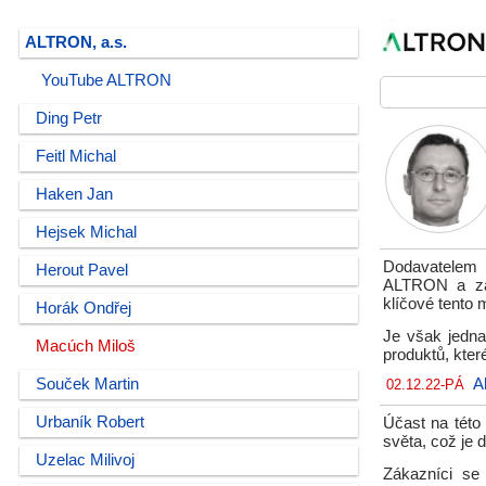
ALTRON, a.s.
YouTube ALTRON
Ding Petr
Feitl Michal
Haken Jan
Hejsek Michal
Dodavatelem 
Herout Pavel
ALTRON a zav
klíčové tento 
Horák Ondřej
Je však jedna
Macúch Miloš
produktů, kter
Souček Martin
A
02.12.22-PÁ
Urbaník Robert
Účast na této
světa, což je 
Uzelac Milivoj
Zákazníci se 