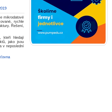
2019
aše mikrodatové
zované, rychle
uktury. Řešení,
kteří hledají
ktů, jako jsou
 a v neposlední
šťovna