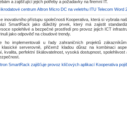
ebám a zajišťující jejich potřeby a požadavky na firemní IT.
ikrodatové centrum Altron Micro DC na veletrhu ITU Telecom Word 
e inovativního přístupu společnosti Kooperativa, která si vybrala n
zi SmartRack jako důležitý prvek, který má zajistit standardi
ysoce spolehlivé a bezpečné prostředí pro provoz jejich ICT infrastr
inuli jako odpověď na cloudové trendy.
 ho implementovali u řady zahraničních projektů zákazníkům, 
e klasické serverovně, přičemž kladou důraz na kombinaci aspe
í, kvalita, perfektní škálovatelnost, vysoká dostupnost, spolehlivost
bezpečnost.
ltron SmartRack zajišťuje provoz klíčových aplikací Kooperativa poji