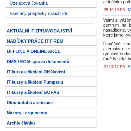
aktuálním potř
Uzelacová Jovanka
M
25.10.19-PÁ
Všechny příspěvky našich lidí
Velmi si vážím
centrum na bá
nasaditelné, v
AKTUÁLNÍ IT ZPRAVODAJSTVÍ
které jsme vyv
NABÍDKY PRÁCE IT FIREM
Úspěšně jsme
alternativu k
OFFLINE A ONLINE AKCE
rychlost dodán
řadě fyzická 
DMS / ECM správa dokumentů
A
21.07.17-PÁ
IT kurzy a školení OKškolení
IT kurzy a školení Pumpedu
IT kurzy a školení GOPAS
Dlouhodobá archivace
Názory - argumenty
Archiv článků