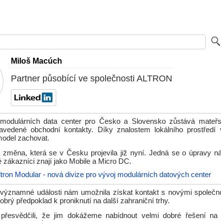
Miloš Macúch
Partner působící ve společnosti ALTRON
modulárních data center pro Česko a Slovensko zůstává mateřs
edené obchodní kontakty. Díky znalostem lokálního prostředí
model zachovat.
 změna, která se v Česku projevila již nyní. Jedná se o úpravy n
é zákazníci znají jako Mobile a Micro DC.
ltron Modular - nová divize pro vývoj modulárních datových center
 významné události nám umožnila získat kontakt s novými společn
dobrý předpoklad k proniknutí na další zahraniční trhy.
přesvědčili, že jim dokážeme nabídnout velmi dobré řešení na 