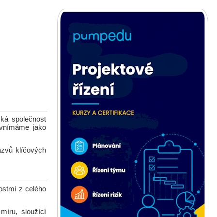
ká společnost
 vnímáme jako
ázvů klíčových
ostmi z celého
míru, sloužící