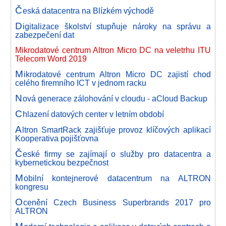
Č
eská datacentra na Blízkém východě
D
igitalizace školství stupňuje nároky na správu a
zabezpečení dat
Mikrodatové centrum Altron Micro DC na veletrhu ITU
Telecom Word 2019
M
ikrodatové centrum Altron Micro DC zajistí chod
celého firemního ICT v jednom racku
N
ová generace zálohování v cloudu - aCloud Backup
C
hlazení datových center v letním období
A
ltron SmartRack zajišťuje provoz klíčových aplikací
Kooperativa pojišťovna
Č
eské firmy se zajímají o služby pro datacentra a
kybernetickou bezpečnost
M
obilní kontejnerové datacentrum na ALTRON
kongresu
O
cenění Czech Business Superbrands 2017 pro
ALTRON