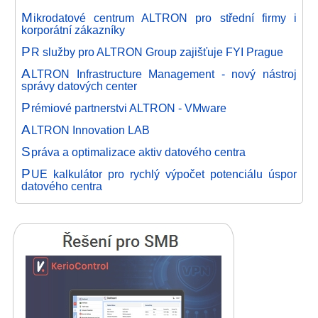
M
ikrodatové centrum ALTRON pro střední firmy i
korporátní zákazníky
P
R služby pro ALTRON Group zajišťuje FYI Prague
A
LTRON Infrastructure Management - nový nástroj
správy datových center
P
rémiové partnerstvi ALTRON - VMware
A
LTRON Innovation LAB
S
práva a optimalizace aktiv datového centra
P
UE kalkulátor pro rychlý výpočet potenciálu úspor
datového centra