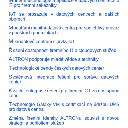
M
oderní technologie a aplikace v datových centrech a
IT pro firemní zákazníky
I
oT se prosazuje v datových centrech a dalších
oborech
M
odulární mobilní datová centra pro spolehlivý provoz
v pouštních podmínkách
M
ikrodatové centrum s prvky IoT
Ř
ešení dostupnosti firemního IT a cloudových služeb
A
LTRON podporuje mladé vědce a techniky
T
echnologické trendy českých datových center
S
ystémová integrace řešení pro správu datových
center
K
valitní enterprise řešení pro firemní ICT za dostupnou
cenu
T
echnologie Galaxy VM s certifikací na údržbu UPS
pro datová centra
Z
měna firemní identity ALTRONu souvisí s novou
strategií a portfoliem služeb