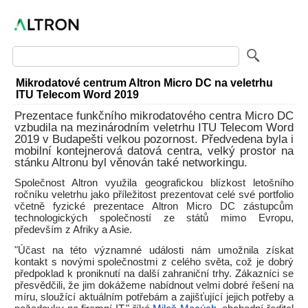
Mikrodatové centrum Altron Micro DC na veletrhu
ITU Telecom Word 2019
Prezentace funkčního mikrodatového centra Micro DC
vzbudila na mezinárodním veletrhu ITU Telecom Word
2019 v Budapešti velkou pozornost. Předvedena byla i
mobilní kontejnerová datová centra, velký prostor na
stánku Altronu byl věnován také networkingu.
Společnost Altron využila geografickou blízkost letošního
ročníku veletrhu jako příležitost prezentovat celé své portfolio
včetně fyzické prezentace Altron Micro DC zástupcům
technologických společností ze států mimo Evropu,
především z Afriky a Asie.
"Účast na této významné události nám umožnila získat
kontakt s novými společnostmi z celého světa, což je dobrý
předpoklad k proniknutí na další zahraniční trhy. Zákazníci se
přesvědčili, že jim dokážeme nabídnout velmi dobré řešení na
míru, sloužící aktuálním potřebám a zajišťující jejich potřeby a