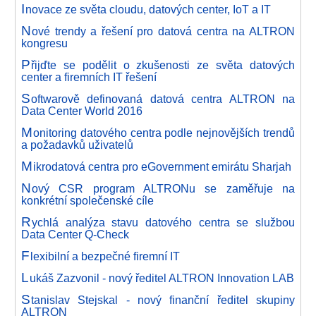
I
novace ze světa cloudu, datových center, IoT a IT
N
ové trendy a řešení pro datová centra na ALTRON
kongresu
P
řijďte se podělit o zkušenosti ze světa datových
center a firemních IT řešení
S
oftwarově definovaná datová centra ALTRON na
Data Center World 2016
M
onitoring datového centra podle nejnovějších trendů
a požadavků uživatelů
M
ikrodatová centra pro eGovernment emirátu Sharjah
N
ový CSR program ALTRONu se zaměřuje na
konkrétní společenské cíle
R
ychlá analýza stavu datového centra se službou
Data Center Q-Check
F
lexibilní a bezpečné firemní IT
L
ukáš Zazvonil - nový ředitel ALTRON Innovation LAB
S
tanislav Stejskal - nový finanční ředitel skupiny
ALTRON