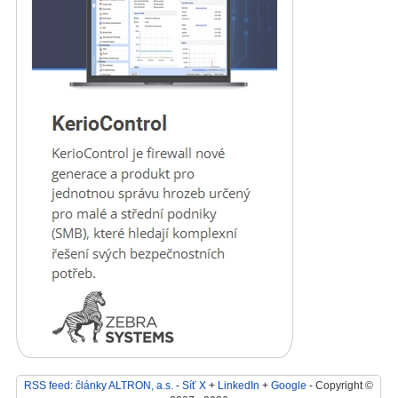
RSS feed: články ALTRON, a.s.
-
Síť X
+
LinkedIn
+
Google
- Copyright ©