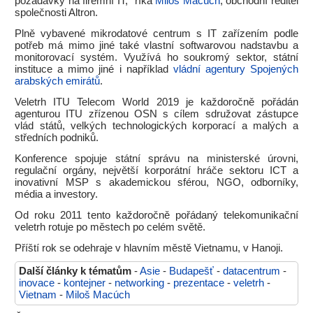
požadavky na firemní IT," říká
Miloš Macúch
, obchodní ředitel
společnosti Altron.
Plně vybavené mikrodatové centrum s IT zařízením podle
potřeb má mimo jiné také vlastní softwarovou nadstavbu a
monitorovací systém. Využívá ho soukromý sektor, státní
instituce a mimo jiné i například
vládní agentury Spojených
arabských emirátů
.
Veletrh ITU Telecom World 2019 je každoročně pořádán
agenturou ITU zřízenou OSN s cílem sdružovat zástupce
vlád států, velkých technologických korporací a malých a
středních podniků.
Konference spojuje státní správu na ministerské úrovni,
regulační orgány, největší korporátní hráče sektoru ICT a
inovativní MSP s akademickou sférou, NGO, odborníky,
média a investory.
Od roku 2011 tento každoročně pořádaný telekomunikační
veletrh rotuje po městech po celém světě.
Příští rok se odehraje v hlavním městě Vietnamu, v Hanoji.
Další články k tématům
-
Asie
-
Budapešť
-
datacentrum
-
inovace
-
kontejner
-
networking
-
prezentace
-
veletrh
-
Vietnam
-
Miloš Macúch