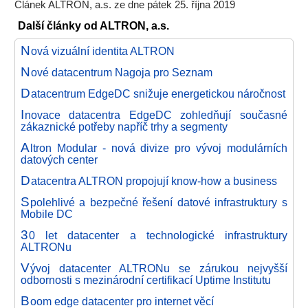
Článek ALTRON, a.s. ze dne pátek 25. října 2019
Další články od ALTRON, a.s.
N
ová vizuální identita ALTRON
N
ové datacentrum Nagoja pro Seznam
D
atacentrum EdgeDC snižuje energetickou náročnost
I
novace datacentra EdgeDC zohledňují současné
zákaznické potřeby napříč trhy a segmenty
A
ltron Modular - nová divize pro vývoj modulárních
datových center
D
atacentra ALTRON propojují know-how a business
S
polehlivé a bezpečné řešení datové infrastruktury s
Mobile DC
3
0 let datacenter a technologické infrastruktury
ALTRONu
V
ývoj datacenter ALTRONu se zárukou nejvyšší
odbornosti s mezinárodní certifikací Uptime Institutu
B
oom edge datacenter pro internet věcí