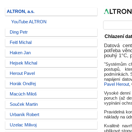
ALTRON, a.s.
YouTube ALTRON
Ding Petr
Chlazení da
Feitl Michal
Datová cent
potřeba věno
Haken Jan
pouhý 1°C, 
Hejsek Michal
"Systémům chl
postupů, kte
Herout Pavel
podmínkách. S
napájení dato
Horák Ondřej
Pavel Herout
,
Vysoké denní 
Macúch Miloš
poruch (až de
vypínání ochra
Souček Martin
Pravidelná ko
Urbaník Robert
náklady na úd
Uzelac Milivoj
Kvalitně navr
uhlíkové stop