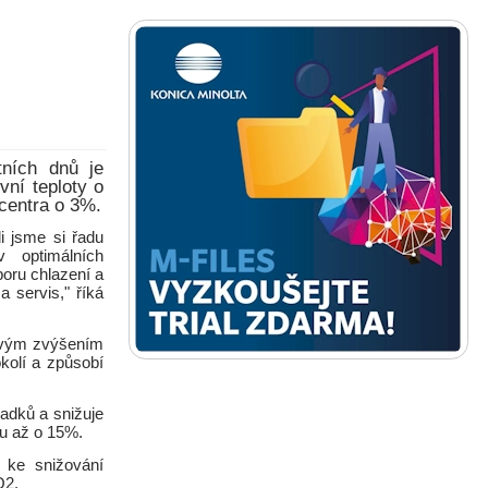
tních dnů je
vní teploty o
centra o 3%.
i jsme si řadu
v optimálních
oru chlazení a
 servis," říká
dovým zvýšením
kolí a způsobí
adků a snižuje
bu až o 15%.
á ke snižování
O2.