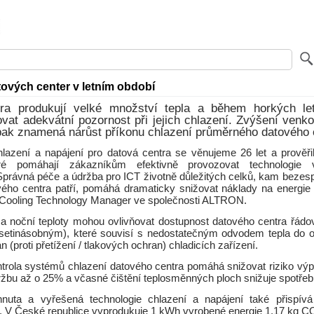
tových center v letním období
ra produkují velké množství tepla a během horkých le
vat adekvátní pozornost při jejich chlazení. Zvýšení venko
pak znamená nárůst příkonu chlazení průměrného datového 
azení a napájení pro datová centra se věnujeme 26 let a prověřil
ré pomáhají zákazníkům efektivně provozovat technologie 
právná péče a údržba pro ICT životně důležitých celků, kam bezesp
vého centra patří, pomáhá dramaticky snižovat náklady na energie a
 Cooling Technology Manager ve společnosti ALTRON.
a noční teploty mohou ovlivňovat dostupnost datového centra řá
setinásobným), které souvisí s nedostatečným odvodem tepla do o
n (proti přetížení / tlakových ochran) chladicích zařízení.
ntrola systémů chlazení datového centra pomáhá snižovat riziko výp
ržbu až o 25% a včasné čištění teplosměnných ploch snižuje spotře
hnuta a vyřešená technologie chlazení a napájení také přispív
y. V České republice vyprodukuje 1 kWh vyrobené energie 1,17 kg C