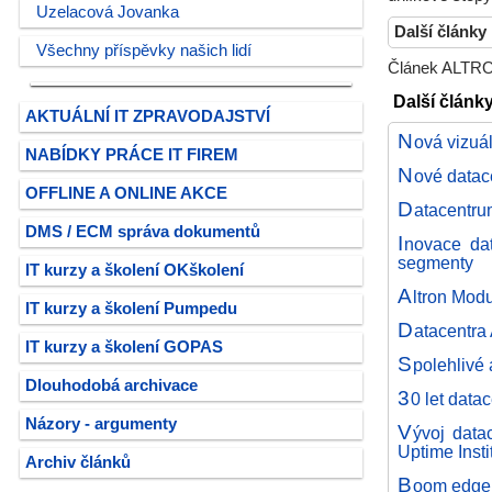
Uzelacová Jovanka
Další články
Všechny příspěvky našich lidí
Článek ALTRON
Další článk
AKTUÁLNÍ IT ZPRAVODAJSTVÍ
N
ová vizuá
NABÍDKY PRÁCE IT FIREM
N
ové data
OFFLINE A ONLINE AKCE
D
atacentru
DMS / ECM správa dokumentů
I
novace dat
segmenty
IT kurzy a školení OKškolení
A
ltron Modu
IT kurzy a školení Pumpedu
D
atacentra
IT kurzy a školení GOPAS
S
polehlivé 
Dlouhodobá archivace
3
0 let data
Názory - argumenty
V
ývoj data
Uptime Insti
Archiv článků
B
oom edge 