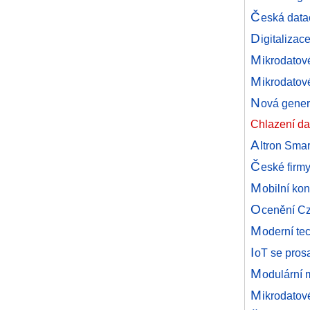
Č
eská data
D
igitalizac
M
ikrodatov
M
ikrodatov
N
ová gener
Chlazení da
A
ltron Smar
Č
eské firm
M
obilní k
O
cenění C
M
oderní te
I
oT se pros
M
odulární 
M
ikrodatov