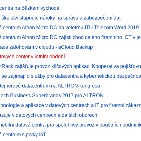
centra na Blízkém východě
e školství stupňuje nároky na správu a zabezpečení dat
é centrum Altron Micro DC na veletrhu ITU Telecom Word 2019
é centrum Altron Micro DC zajistí chod celého firemního ICT v 
ace zálohování v cloudu - aCloud Backup
tových center v letním období
tRack zajišťuje provoz klíčových aplikací Kooperativa pojišťov
y se zajímají o služby pro datacentra a kybernetickou bezpečnos
ontejnerové datacentrum na ALTRON kongresu
zech Business Superbrands 2017 pro ALTRON
chnologie a aplikace v datových centrech a IT pro firemní zákaz
azuje v datových centrech a dalších oborech
mobilní datová centra pro spolehlivý provoz v pouštních podmín
é centrum s prvky IoT