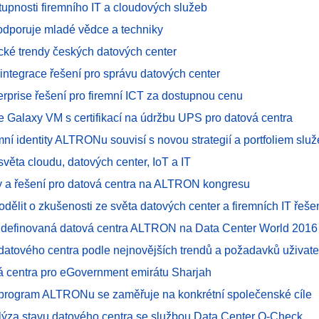
tupnosti firemního IT a cloudových služeb
poruje mladé vědce a techniky
cké trendy českých datových center
integrace řešení pro správu datových center
terprise řešení pro firemní ICT za dostupnou cenu
e Galaxy VM s certifikací na údržbu UPS pro datová centra
ní identity ALTRONu souvisí s novou strategií a portfoliem slu
věta cloudu, datových center, IoT a IT
y a řešení pro datová centra na ALTRON kongresu
podělit o zkušenosti ze světa datových center a firemních IT řeše
 definovaná datová centra ALTRON na Data Center World 2016
 datového centra podle nejnovějších trendů a požadavků uživate
á centra pro eGovernment emirátu Sharjah
rogram ALTRONu se zaměřuje na konkrétní společenské cíle
lýza stavu datového centra se službou Data Center Q-Check