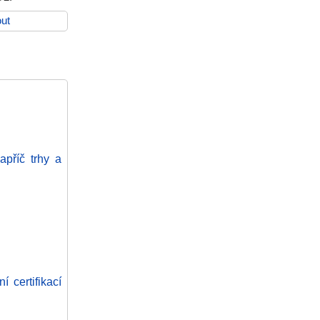
ut
příč trhy a
 certifikací