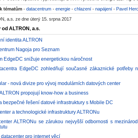
 k tématům
-
datacentrum
-
energie
-
chlazení
-
napájení
-
Pavel Hero
, a.s. ze dne úterý 15. srpna 2017
y od ALTRON, a.s.
lní identita ALTRON
centrum Nagoja pro Seznam
m EdgeDC snižuje energetickou náročnost
acentra EdgeDC zohledňují současné zákaznické potřeby na
lar - nová divize pro vývoj modulárních datových center
 ALTRON propojují know-how a business
a bezpečné řešení datové infrastruktury s Mobile DC
center a technologické infrastruktury ALTRONu
center ALTRONu se zárukou nejvyšší odbornosti s mezinárodní
tutu
datacenter pro internet věcí