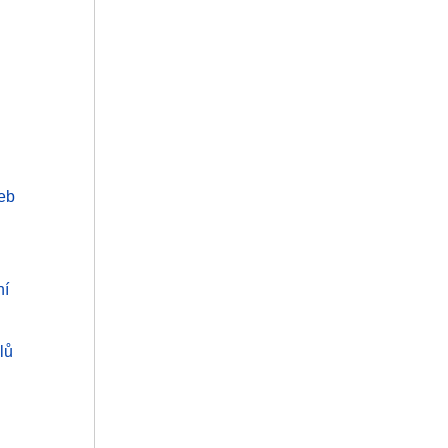
žeb
ní
lů