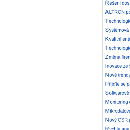
Ř
ešení dos
A
LTRON pod
T
echnologi
S
ystémová 
K
valitní en
T
echnologi
Z
měna firem
I
novace ze s
N
ové trend
P
řijďte se 
S
oftwarově
M
onitoring
M
ikrodatov
N
ový CSR p
R
ychlá ana