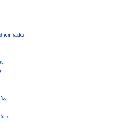
jednom racku
na
t
níky
kách