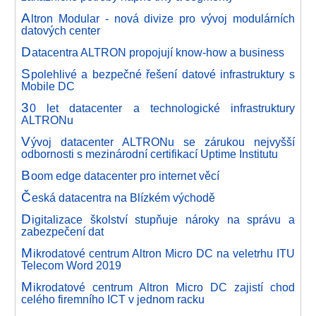
A
ltron Modular - nová divize pro vývoj modulárních
datových center
D
atacentra ALTRON propojují know-how a business
S
polehlivé a bezpečné řešení datové infrastruktury s
Mobile DC
3
0 let datacenter a technologické infrastruktury
ALTRONu
V
ývoj datacenter ALTRONu se zárukou nejvyšší
odbornosti s mezinárodní certifikací Uptime Institutu
B
oom edge datacenter pro internet věcí
Č
eská datacentra na Blízkém východě
D
igitalizace školství stupňuje nároky na správu a
zabezpečení dat
M
ikrodatové centrum Altron Micro DC na veletrhu ITU
Telecom Word 2019
M
ikrodatové centrum Altron Micro DC zajistí chod
celého firemního ICT v jednom racku