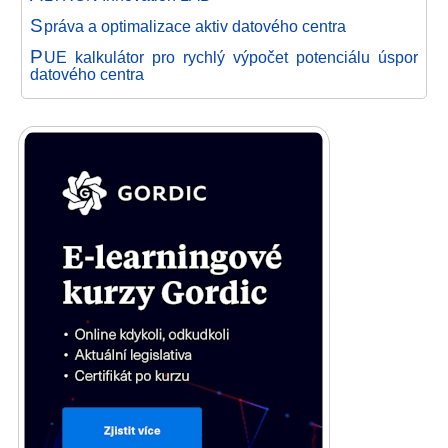
S
práva a optimalizace aktiv datového centra
P
UE kalkulátor pro rychlý výpočet potenciálu úspor
datového centra