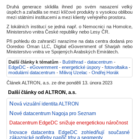
Druhá generace sklidila ihned po svém nasazení velký
úspěch a zařadila se mezi klíčové produkty s vysokou oblibou
mezi státními institucemi a mezi klienty veřejného prostoru.
Z lokálních institucí se jedná např. o Nemocnici na Homolce,
Ministerstvo vnitra České republiky nebo Lesy ČR.
Při pohledu do zahraničí narazíme na data centra dodaná pro
Ooredoo Oman LLC, Digital eGovernment of Sharjah nebo
Ministerstvo vnitra ve Spojených Arabských Emirátech.
Další články k tématům
-
Buštěhrad
-
datacentrum
-
EdgeDC
-
eGovernment
-
energetické úspory
-
fotovoltaika
-
modulární datacentrum
-
Milivoj Uzelac
-
Ondřej Horák
Článek ALTRON, a.s. ze dne pondělí 13. února 2023
Další články od ALTRON, a.s.
N
ová vizuální identita ALTRON
N
ové datacentrum Nagoja pro Seznam
Datacentrum EdgeDC snižuje energetickou náročnost
I
novace datacentra EdgeDC zohledňují současné
zákaznické potřeby napříč trhy a segmenty