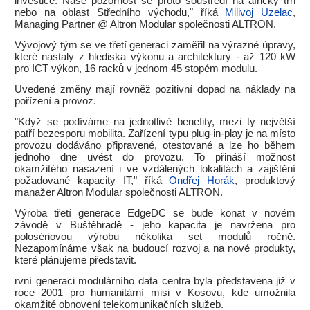
investice. Naše pozornost se proto soustředí na africký trh
nebo na oblast Středního východu," říká
Milivoj Uzelac
,
Managing Partner @ Altron Modular společnosti ALTRON.
Vývojový tým se ve třetí generaci zaměřil na výrazné úpravy,
které nastaly z hlediska výkonu a architektury - až 120 kW
pro ICT výkon, 16 racků v jednom 45 stopém modulu.
Uvedené změny mají rovněž pozitivní dopad na náklady na
pořízení a provoz.
"Když se podíváme na jednotlivé benefity, mezi ty největší
patří bezesporu mobilita. Zařízení typu plug-in-play je na místo
provozu dodáváno připravené, otestované a lze ho během
jednoho dne uvést do provozu. To přináší možnost
okamžitého nasazení i ve vzdálených lokalitách a zajištění
požadované kapacity IT," říká
Ondřej Horák
, produktový
manažer Altron Modular společnosti ALTRON.
Výroba třetí generace EdgeDC se bude konat v novém
závodě v Buštěhradě - jeho kapacita je navržena pro
polosériovou výrobu několika set modulů ročně.
Nezapomínáme však na budoucí rozvoj a na nové produkty,
které plánujeme představit.
rvní generaci modulárního data centra byla představena již v
roce 2001 pro humanitární misi v Kosovu, kde umožnila
okamžité obnovení telekomunikačních služeb.