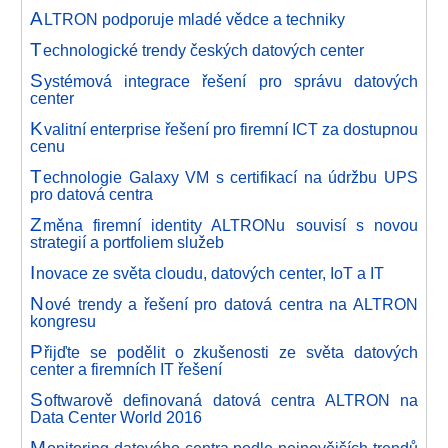
A
LTRON podporuje mladé vědce a techniky
T
echnologické trendy českých datových center
S
ystémová integrace řešení pro správu datových
center
K
valitní enterprise řešení pro firemní ICT za dostupnou
cenu
T
echnologie Galaxy VM s certifikací na údržbu UPS
pro datová centra
Z
měna firemní identity ALTRONu souvisí s novou
strategií a portfoliem služeb
I
novace ze světa cloudu, datových center, IoT a IT
N
ové trendy a řešení pro datová centra na ALTRON
kongresu
P
řijďte se podělit o zkušenosti ze světa datových
center a firemních IT řešení
S
oftwarově definovaná datová centra ALTRON na
Data Center World 2016
M