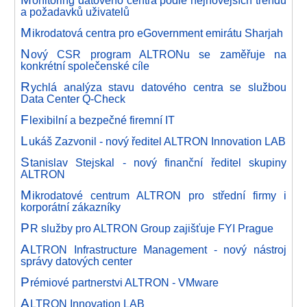
onitoring datového centra podle nejnovějších trendů
a požadavků uživatelů
M
ikrodatová centra pro eGovernment emirátu Sharjah
N
ový CSR program ALTRONu se zaměřuje na
konkrétní společenské cíle
R
ychlá analýza stavu datového centra se službou
Data Center Q-Check
F
lexibilní a bezpečné firemní IT
L
ukáš Zazvonil - nový ředitel ALTRON Innovation LAB
S
tanislav Stejskal - nový finanční ředitel skupiny
ALTRON
M
ikrodatové centrum ALTRON pro střední firmy i
korporátní zákazníky
P
R služby pro ALTRON Group zajišťuje FYI Prague
A
LTRON Infrastructure Management - nový nástroj
správy datových center
P
rémiové partnerstvi ALTRON - VMware
A
LTRON Innovation LAB