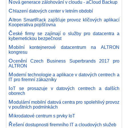
N
ová generace zálohování v cloudu - aCloud Backup
C
hlazení datových center v letním období
A
ltron SmartRack zajišťuje provoz klíčových aplikací
Kooperativa pojišťovna
Č
eské firmy se zajímají o služby pro datacentra a
kybernetickou bezpečnost
M
obilní kontejnerové datacentrum na ALTRON
kongresu
O
cenění Czech Business Superbrands 2017 pro
ALTRON
M
oderní technologie a aplikace v datových centrech a
IT pro firemní zákazníky
I
oT se prosazuje v datových centrech a dalších
oborech
M
odulární mobilní datová centra pro spolehlivý provoz
v pouštních podmínkách
M
ikrodatové centrum s prvky IoT
Ř
ešení dostupnosti firemního IT a cloudových služeb