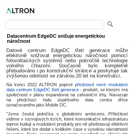
Datacentrum EdgeDC snižuje energetickou
náročnost
Datové centrum EdgeDC třetí generace může
efektivně snižovat energetickou náročnost pomocí
fotovoltaických systémů nebo pokročilé technologie
volného chlazení. Současně bylo kompletně
přebudováno i po konstrukční stránce a poskytuje tak
zvýšenou odolnost se zárukou 20 let na konstrukci.
Na konci 2022 ALTRON poprvé
představil nové modulární
data centrum EdgeDC třetí generace
- produkt, se kterým má
společnost v plánu expandovat na zahraniční trhy. Navazuje
na předchozí řadu úspěšného data centra dříve
označovaného jako Mobile DC.
"Jsme česká jednička s globálními ambicemi. Příležitost
vidíme v rozvojových trzích, které komunikační infrastrukturu
teprve budují a modulární produkty pro ně představují efektivní
řešení, které lze dodat v krátkém čase s vysokou návratností