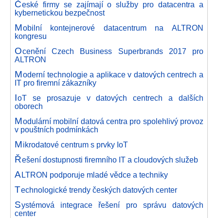
Č
eské firmy se zajímají o služby pro datacentra a
kybernetickou bezpečnost
M
obilní kontejnerové datacentrum na ALTRON
kongresu
O
cenění Czech Business Superbrands 2017 pro
ALTRON
M
oderní technologie a aplikace v datových centrech a
IT pro firemní zákazníky
I
oT se prosazuje v datových centrech a dalších
oborech
M
odulární mobilní datová centra pro spolehlivý provoz
v pouštních podmínkách
M
ikrodatové centrum s prvky IoT
Ř
ešení dostupnosti firemního IT a cloudových služeb
A
LTRON podporuje mladé vědce a techniky
T
echnologické trendy českých datových center
S
ystémová integrace řešení pro správu datových
center