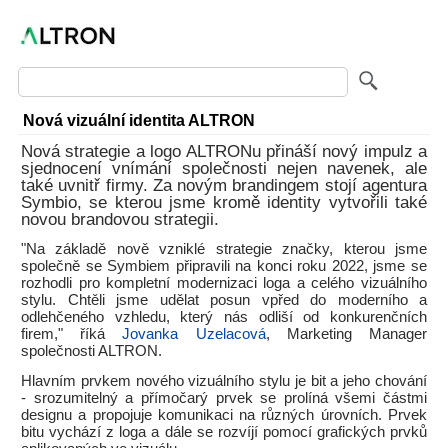
Nová vizuální identita ALTRON
Nová strategie a logo ALTRONu přináší nový impulz a
sjednocení vnímání společnosti nejen navenek, ale
také uvnitř firmy. Za novým brandingem stojí agentura
Symbio, se kterou jsme kromě identity vytvořili také
novou brandovou strategii.
"Na základě nově vzniklé strategie značky, kterou jsme
společně se Symbiem připravili na konci roku 2022, jsme se
rozhodli pro kompletní modernizaci loga a celého vizuálního
stylu. Chtěli jsme udělat posun vpřed do moderního a
odlehčeného vzhledu, který nás odliší od konkurenčních
firem," říká
Jovanka Uzelacová
, Marketing Manager
společnosti ALTRON.
Hlavním prvkem nového vizuálního stylu je bit a jeho chování
- srozumitelný a přímočarý prvek se prolíná všemi částmi
designu a propojuje komunikaci na různých úrovních. Prvek
bitu vychází z loga a dále se rozvíjí pomocí grafických prvků