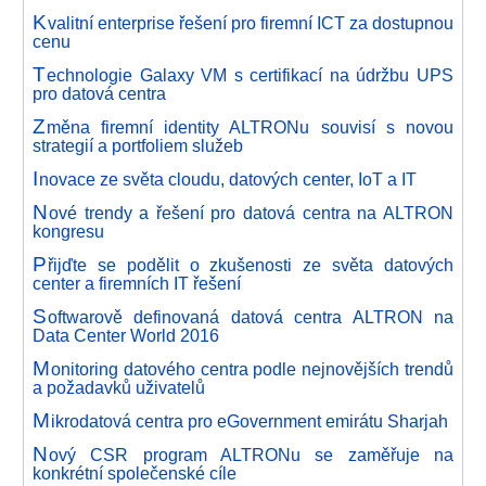
K
valitní enterprise řešení pro firemní ICT za dostupnou
cenu
T
echnologie Galaxy VM s certifikací na údržbu UPS
pro datová centra
Z
měna firemní identity ALTRONu souvisí s novou
strategií a portfoliem služeb
I
novace ze světa cloudu, datových center, IoT a IT
N
ové trendy a řešení pro datová centra na ALTRON
kongresu
P
řijďte se podělit o zkušenosti ze světa datových
center a firemních IT řešení
S
oftwarově definovaná datová centra ALTRON na
Data Center World 2016
M
onitoring datového centra podle nejnovějších trendů
a požadavků uživatelů
M
ikrodatová centra pro eGovernment emirátu Sharjah
N
ový CSR program ALTRONu se zaměřuje na
konkrétní společenské cíle