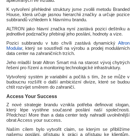
aplikovaných ve vizuálu.
K vytvoření přehledné struktury jsme zvolili metodu Branded
House, která určuje jasnou hierarchii značky a určuje pozice
subbrandů vzhledem k hlavnímu brandu.
ALTRON jako hlavní značka nyní zastává pozici deštníku a
jednotlivé podznačky přebírají jeho poslání, hodnoty a vize.
Pozici subbrandu v tuto chvíli zastává dynamický
Altron
Modular
, který se soustředí na výrobu a prodej modulárních
data center na zahraničních trzích.
Jeho mladší bratr Altron Smart má na starost vývoj chytrých
řešení pro řízení a monitoring technologické infrastruktury.
Vytvořený systém je variabilní a počítá s tím, že se může v
budoucnu rozšířit o další ambiciózní divize, které se budou
chtít rozvíjet směrem do zahraničí.
Access Your Success
Z nové strategie brandu vznikla potřeba definovat slogan,
který lépe vystihne současné poslání naší společnosti.
Předchozí More than a data center tedy nahradil uvolněnější
obrat Access your success.
Naším cílem bylo vytvořit claim, se kterým se přiblížíme
našemu poslání, přístupu k práci a přístupu ke klientům.