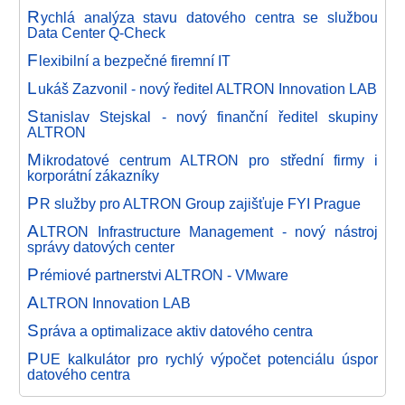
R
ychlá analýza stavu datového centra se službou
Data Center Q-Check
F
lexibilní a bezpečné firemní IT
L
ukáš Zazvonil - nový ředitel ALTRON Innovation LAB
S
tanislav Stejskal - nový finanční ředitel skupiny
ALTRON
M
ikrodatové centrum ALTRON pro střední firmy i
korporátní zákazníky
P
R služby pro ALTRON Group zajišťuje FYI Prague
A
LTRON Infrastructure Management - nový nástroj
správy datových center
P
rémiové partnerstvi ALTRON - VMware
A
LTRON Innovation LAB
S
práva a optimalizace aktiv datového centra
P
UE kalkulátor pro rychlý výpočet potenciálu úspor
datového centra