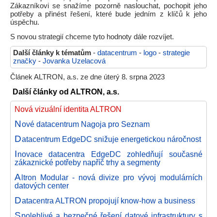
Zákazníkovi se snažíme pozorně naslouchat, pochopit jeho
potřeby a přinést řešení, které bude jedním z klíčů k jeho
úspěchu.
S novou strategií chceme tyto hodnoty dále rozvíjet.
Další články k tématům
-
datacentrum
-
logo
-
strategie
značky
-
Jovanka Uzelacová
Článek ALTRON, a.s. ze dne úterý 8. srpna 2023
Další články od ALTRON, a.s.
Nová vizuální identita ALTRON
N
ové datacentrum Nagoja pro Seznam
D
atacentrum EdgeDC snižuje energetickou náročnost
I
novace datacentra EdgeDC zohledňují současné
zákaznické potřeby napříč trhy a segmenty
A
ltron Modular - nová divize pro vývoj modulárních
datových center
D
atacentra ALTRON propojují know-how a business
S
polehlivé a bezpečné řešení datové infrastruktury s