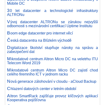
Mobile DC
3
0 let datacenter a technologické infrastruktury
ALTRONu
V
ývoj datacenter ALTRONu se zárukou nejvyšší
odbornosti s mezinárodní certifikací Uptime Institutu
B
oom edge datacenter pro internet věcí
Č
eská datacentra na Blízkém východě
D
igitalizace školství stupňuje nároky na správu a
zabezpečení dat
M
ikrodatové centrum Altron Micro DC na veletrhu ITU
Telecom Word 2019
M
ikrodatové centrum Altron Micro DC zajistí chod
celého firemního ICT v jednom racku
N
ová generace zálohování v cloudu - aCloud Backup
C
hlazení datových center v letním období
A
ltron SmartRack zajišťuje provoz klíčových aplikací
Kooperativa pojišťovna