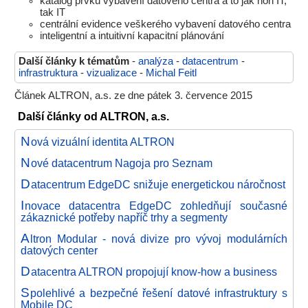
katalog prvků vybavení datového centra a to jak non IT,
tak IT
centrální evidence veškerého vybavení datového centra
inteligentní a intuitivní kapacitní plánování
Další články k tématům
-
analýza
-
datacentrum
-
infrastruktura
-
vizualizace
-
Michal Feitl
Článek ALTRON, a.s. ze dne pátek 3. července 2015
Další články od ALTRON, a.s.
N
ová vizuální identita ALTRON
N
ové datacentrum Nagoja pro Seznam
D
atacentrum EdgeDC snižuje energetickou náročnost
I
novace datacentra EdgeDC zohledňují současné
zákaznické potřeby napříč trhy a segmenty
A
ltron Modular - nová divize pro vývoj modulárních
datových center
D
atacentra ALTRON propojují know-how a business
S
polehlivé a bezpečné řešení datové infrastruktury s
Mobile DC