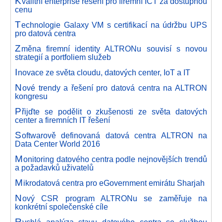
K
valitní enterprise řešení pro firemní ICT za dostupnou
cenu
T
echnologie Galaxy VM s certifikací na údržbu UPS
pro datová centra
Z
měna firemní identity ALTRONu souvisí s novou
strategií a portfoliem služeb
I
novace ze světa cloudu, datových center, IoT a IT
N
ové trendy a řešení pro datová centra na ALTRON
kongresu
P
řijďte se podělit o zkušenosti ze světa datových
center a firemních IT řešení
S
oftwarově definovaná datová centra ALTRON na
Data Center World 2016
M
onitoring datového centra podle nejnovějších trendů
a požadavků uživatelů
M
ikrodatová centra pro eGovernment emirátu Sharjah
N
ový CSR program ALTRONu se zaměřuje na
konkrétní společenské cíle
R