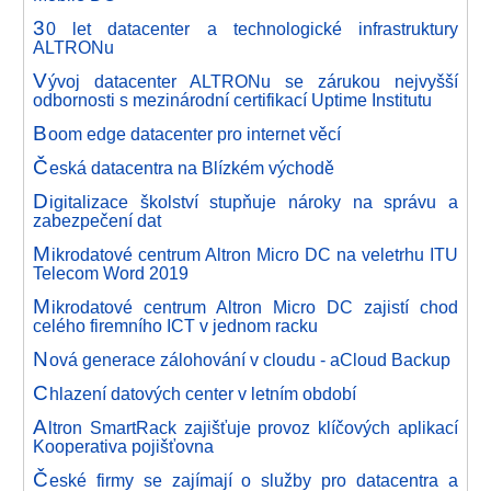
3
0 let datacenter a technologické infrastruktury
ALTRONu
V
ývoj datacenter ALTRONu se zárukou nejvyšší
odbornosti s mezinárodní certifikací Uptime Institutu
B
oom edge datacenter pro internet věcí
Č
eská datacentra na Blízkém východě
D
igitalizace školství stupňuje nároky na správu a
zabezpečení dat
M
ikrodatové centrum Altron Micro DC na veletrhu ITU
Telecom Word 2019
M
ikrodatové centrum Altron Micro DC zajistí chod
celého firemního ICT v jednom racku
N
ová generace zálohování v cloudu - aCloud Backup
C
hlazení datových center v letním období
A
ltron SmartRack zajišťuje provoz klíčových aplikací
Kooperativa pojišťovna
Č
eské firmy se zajímají o služby pro datacentra a