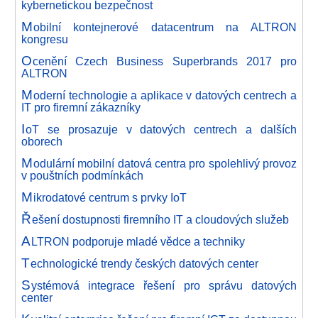
kybernetickou bezpečnost
M
obilní kontejnerové datacentrum na ALTRON
kongresu
O
cenění Czech Business Superbrands 2017 pro
ALTRON
M
oderní technologie a aplikace v datových centrech a
IT pro firemní zákazníky
I
oT se prosazuje v datových centrech a dalších
oborech
M
odulární mobilní datová centra pro spolehlivý provoz
v pouštních podmínkách
M
ikrodatové centrum s prvky IoT
Ř
ešení dostupnosti firemního IT a cloudových služeb
A
LTRON podporuje mladé vědce a techniky
T
echnologické trendy českých datových center
S
ystémová integrace řešení pro správu datových
center