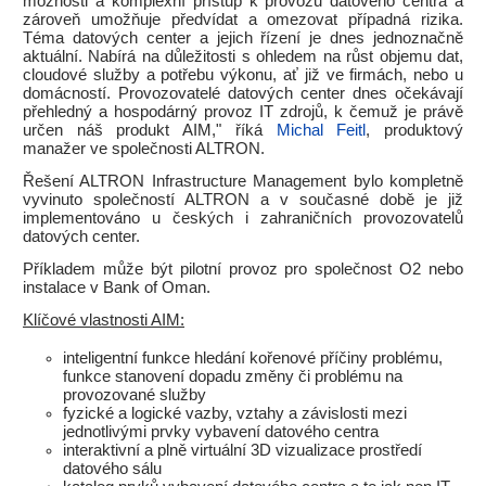
možnosti a komplexní přístup k provozu datového centra a
zároveň umožňuje předvídat a omezovat případná rizika.
Téma datových center a jejich řízení je dnes jednoznačně
aktuální. Nabírá na důležitosti s ohledem na růst objemu dat,
cloudové služby a potřebu výkonu, ať již ve firmách, nebo u
domácností. Provozovatelé datových center dnes očekávají
přehledný a hospodárný provoz IT zdrojů, k čemuž je právě
určen náš produkt AIM," říká
Michal Feitl
, produktový
manažer ve společnosti ALTRON.
Řešení ALTRON Infrastructure Management bylo kompletně
vyvinuto společností ALTRON a v současné době je již
implementováno u českých i zahraničních provozovatelů
datových center.
Příkladem může být pilotní provoz pro společnost O2 nebo
instalace v Bank of Oman.
Klíčové vlastnosti AIM:
inteligentní funkce hledání kořenové příčiny problému,
funkce stanovení dopadu změny či problému na
provozované služby
fyzické a logické vazby, vztahy a závislosti mezi
jednotlivými prvky vybavení datového centra
interaktivní a plně virtuální 3D vizualizace prostředí
datového sálu