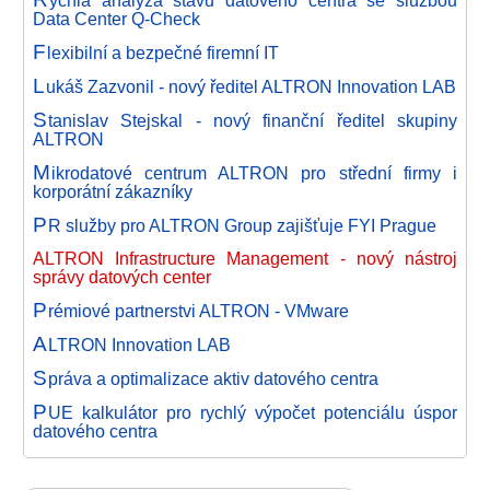
ychlá analýza stavu datového centra se službou
Data Center Q-Check
F
lexibilní a bezpečné firemní IT
L
ukáš Zazvonil - nový ředitel ALTRON Innovation LAB
S
tanislav Stejskal - nový finanční ředitel skupiny
ALTRON
M
ikrodatové centrum ALTRON pro střední firmy i
korporátní zákazníky
P
R služby pro ALTRON Group zajišťuje FYI Prague
ALTRON Infrastructure Management - nový nástroj
správy datových center
P
rémiové partnerstvi ALTRON - VMware
A
LTRON Innovation LAB
S
práva a optimalizace aktiv datového centra
P
UE kalkulátor pro rychlý výpočet potenciálu úspor
datového centra