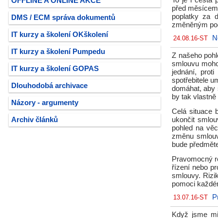
To je i cesta
OFFLINE A ONLINE AKCE
před měsícem.
poplatky za d
DMS / ECM správa dokumentů
změněným po
IT kurzy a školení OKškolení
N
24.08.16-ST
IT kurzy a školení Pumpedu
Z našeho pohl
smlouvu mohou
IT kurzy a školení GOPAS
jednání, pro
spotřebitele 
Dlouhodobá archivace
domáhat, aby s
by tak vlastně 
Názory - argumenty
Celá situace 
Archiv článků
ukončit smlou
pohled na věc
změnu smlouvy
bude předmět
Pravomocný ro
řízení nebo p
smlouvy. Rizi
pomoci každém
P
13.07.16-ST
Když jsme mi