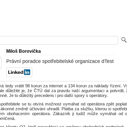
Miloš Borovička
Právní poradce spotřebitelské organizace dTest
á tedy vrátit 98 korun za internet a 134 korun za náklady řízení. V
ale důležité je, že ČTÚ dal za pravdu naší argumentaci a potvrdil, 
ně. Je to důležitý precedens i pro další spory s operátory.
potřebitele se tu otvírá možnost vymáhat od operátora zpět poplatk
zákonné změně účtování uhradil. Platba za službu, kterou si spotřebi
ým obohacením operátora. Zákazník ji tudíž může vymáhat od op
omlčená.