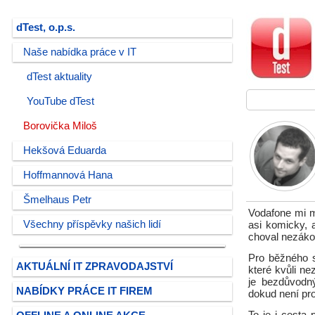
dTest, o.p.s.
Naše nabídka práce v IT
dTest aktuality
YouTube dTest
Borovička Miloš
Hekšová Eduarda
Hoffmannová Hana
Šmelhaus Petr
Vodafone mi m
Všechny příspěvky našich lidí
asi komicky, 
choval nezákon
Pro běžného s
AKTUÁLNÍ IT ZPRAVODAJSTVÍ
které kvůli ne
je bezdůvodn
NABÍDKY PRÁCE IT FIREM
dokud není pr