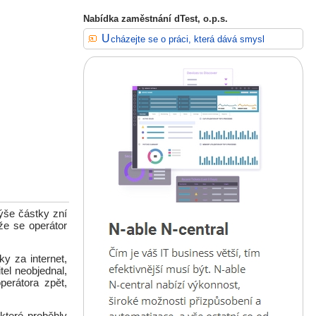
Nabídka zaměstnání dTest, o.p.s.
Ucházejte se o práci, která dává smysl
ýše částky zní
že se operátor
y za internet,
tel neobjednal,
erátora zpět,