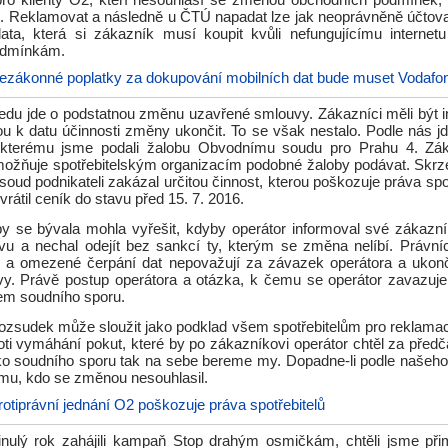
 pro klienty O2, kteří nesouhlasí se změnou obchodních podmínek, 
 Reklamovat a následně u ČTÚ napadat lze jak neoprávněně účtova
ata, která si zákazník musí koupit kvůli nefungujícímu interne
dmínkám.
ezákonné poplatky za dokupování mobilních dat bude muset Vodafon
edu jde o podstatnou změnu uzavřené smlouvy. Zákazníci měli být i
 k datu účinnosti změny ukončit. To se však nestalo. Podle nás jde
ti kterému jsme podali žalobu Obvodnímu soudu pro Prahu 4. Zá
umožňuje spotřebitelským organizacím podobné žaloby podávat. Skr
oud podnikateli zakázal určitou činnost, kterou poškozuje práva spo
vrátil ceník do stavu před 15. 7. 2016.
by se bývala mohla vyřešit, kdyby operátor informoval své zákazn
vu a nechal odejít bez sankcí ty, kterým se změna nelíbí. Právníc
 a omezené čerpání dat nepovažují za závazek operátora a ukon
. Právě postup operátora a otázka, k čemu se operátor zavazuj
em soudního sporu.
zsudek může sloužit jako podklad všem spotřebitelům pro reklama
roti vymáhání pokut, které by po zákazníkovi operátor chtěl za před
ko soudního sporu tak na sebe bereme my. Dopadne-li podle našeh
u, kdo se změnou nesouhlasil.
rotiprávní jednání O2 poškozuje práva spotřebitelů
nulý rok zahájili kampaň Stop drahým osmičkám, chtěli jsme při