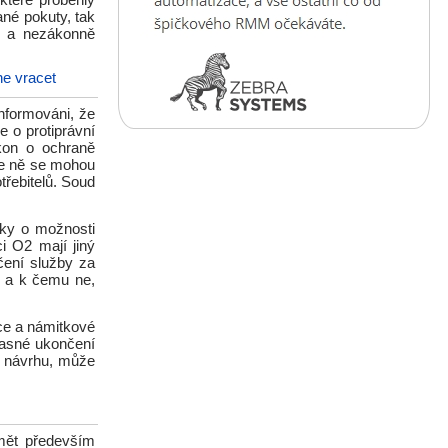
které proběhly
né pokuty, tak
tu a nezákonně
e vracet
nformováni, že
 o protiprávní
kon o ochraně
ze ně se mohou
třebitelů. Soud
íky o možnosti
i O2 mají jiný
čení služby za
e a k čemu ne,
ce a námitkové
časné ukončení
o návrhu, může
mět především