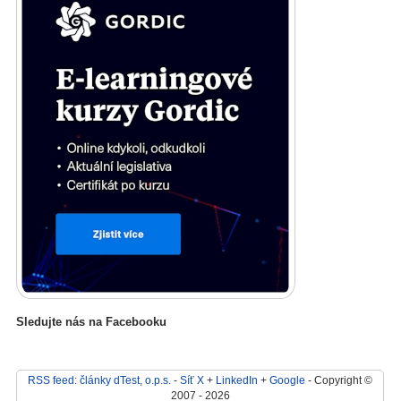
Sledujte nás na Facebooku
RSS feed: články dTest, o.p.s.
-
Síť X
+
LinkedIn
+
Google
- Copyright ©
2007 - 2026