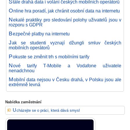
S
tále drahá data i volání českých mobilních operátorů
O
nline hra poradí, jak chránit osobní data na internetu
N
ekalé praktiky pro sledování polohy uživatelů jsou v
rozporu s GDPR
B
ezpečné platby na internetu
J
ak se studenti vyznají džungli smluv českých
mobilních operátorů
P
okuste se změnit trh s mobilními tarify
N
ové tarify T-Mobile a Vodafone uživatele
nenadchnou
M
obilní data nejsou v Česku drahá, v Polsku jsou ale
extrémně levná
Nabídka zaměstnání
Ucházejte se o práci, která dává smysl