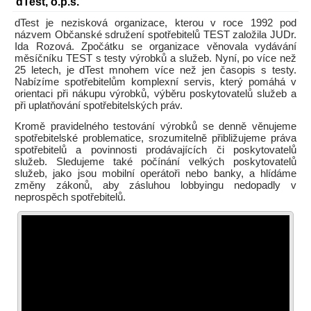
dTest, o.p.s.
dTest je nezisková organizace, kterou v roce 1992 pod
názvem Občanské sdružení spotřebitelů TEST založila JUDr.
Ida Rozová. Zpočátku se organizace věnovala vydávání
měsíčníku TEST s testy výrobků a služeb. Nyní, po více než
25 letech, je dTest mnohem více než jen časopis s testy.
Nabízíme spotřebitelům komplexní servis, který pomáhá v
orientaci při nákupu výrobků, výběru poskytovatelů služeb a
při uplatňování spotřebitelských práv.
Kromě pravidelného testování výrobků se denně věnujeme
spotřebitelské problematice, srozumitelně přibližujeme práva
spotřebitelů a povinnosti prodávajících či poskytovatelů
služeb. Sledujeme také počínání velkých poskytovatelů
služeb, jako jsou mobilní operátoři nebo banky, a hlídáme
změny zákonů, aby zásluhou lobbyingu nedopadly v
neprospěch spotřebitelů.