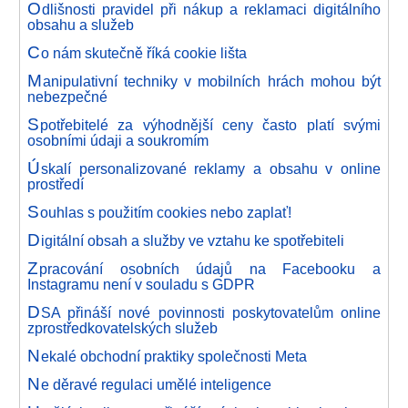
O
dlišnosti pravidel při nákup a reklamaci digitálního
obsahu a služeb
C
o nám skutečně říká cookie lišta
M
anipulativní techniky v mobilních hrách mohou být
nebezpečné
S
potřebitelé za výhodnější ceny často platí svými
osobními údaji a soukromím
Ú
skalí personalizované reklamy a obsahu v online
prostředí
S
ouhlas s použitím cookies nebo zaplať!
D
igitální obsah a služby ve vztahu ke spotřebiteli
Z
pracování osobních údajů na Facebooku a
Instagramu není v souladu s GDPR
D
SA přináší nové povinnosti poskytovatelům online
zprostředkovatelských služeb
N
ekalé obchodní praktiky společnosti Meta
N
e děravé regulaci umělé inteligence