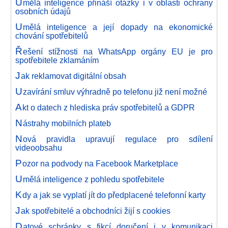
U
mělá inteligence přináší otázky i v oblasti ochrany
osobních údajů
U
mělá inteligence a její dopady na ekonomické
chování spotřebitelů
Ř
ešení stížnosti na WhatsApp orgány EU je pro
spotřebitele zklamáním
J
ak reklamovat digitální obsah
U
zavírání smluv výhradně po telefonu již není možné
A
kt o datech z hlediska práv spotřebitelů a GDPR
N
ástrahy mobilních plateb
N
ová pravidla upravují regulace pro sdílení
videoobsahu
P
ozor na podvody na Facebook Marketplace
U
mělá inteligence z pohledu spotřebitele
K
dy a jak se vyplatí jít do předplacené telefonní karty
J
ak spotřebitelé a obchodníci žijí s cookies
D
atové schránky s fikcí doručení i v komunikaci