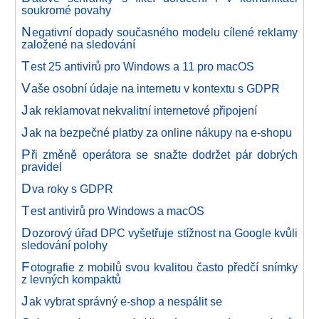
soukromé povahy
N
egativní dopady současného modelu cílené reklamy
založené na sledování
T
est 25 antivirů pro Windows a 11 pro macOS
V
aše osobní údaje na internetu v kontextu s GDPR
J
ak reklamovat nekvalitní internetové připojení
J
ak na bezpečné platby za online nákupy na e-shopu
P
ři změně operátora se snažte dodržet pár dobrých
pravidel
D
va roky s GDPR
T
est antivirů pro Windows a macOS
D
ozorový úřad DPC vyšetřuje stížnost na Google kvůli
sledování polohy
F
otografie z mobilů svou kvalitou často předčí snímky
z levných kompaktů
J
ak vybrat správný e-shop a nespálit se