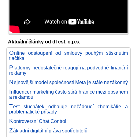
Aktuální články od dTest, o.p.s.
O
nline odstoupení od smlouvy pouhým stisknutím
tlačítka
P
latformy nedostatečně reagují na podvodné finanční
reklamy
N
ejnovější model společnosti Meta je stále nezákonný
I
nfluencer marketing často stírá hranice mezi obsahem
a reklamou
T
est sluchátek odhaluje nežádoucí chemikálie a
problematické přísady
K
ontroverzní Chat Control
Z
ákladní digitální práva spotřebitelů