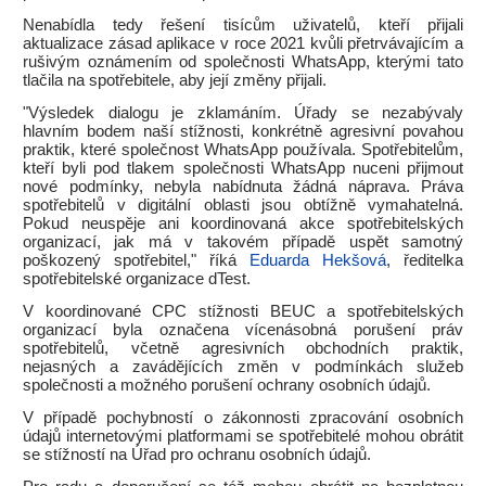
Nenabídla tedy řešení tisícům uživatelů, kteří přijali
aktualizace zásad aplikace v roce 2021 kvůli přetrvávajícím a
rušivým oznámením od společnosti WhatsApp, kterými tato
tlačila na spotřebitele, aby její změny přijali.
"Výsledek dialogu je zklamáním. Úřady se nezabývaly
hlavním bodem naší stížnosti, konkrétně agresivní povahou
praktik, které společnost WhatsApp používala. Spotřebitelům,
kteří byli pod tlakem společnosti WhatsApp nuceni přijmout
nové podmínky, nebyla nabídnuta žádná náprava. Práva
spotřebitelů v digitální oblasti jsou obtížně vymahatelná.
Pokud neuspěje ani koordinovaná akce spotřebitelských
organizací, jak má v takovém případě uspět samotný
poškozený spotřebitel," říká
Eduarda Hekšová
, ředitelka
spotřebitelské organizace dTest.
V koordinované CPC stížnosti BEUC a spotřebitelských
organizací byla označena vícenásobná porušení práv
spotřebitelů, včetně agresivních obchodních praktik,
nejasných a zavádějících změn v podmínkách služeb
společnosti a možného porušení ochrany osobních údajů.
V případě pochybností o zákonnosti zpracování osobních
údajů internetovými platformami se spotřebitelé mohou obrátit
se stížností na Úřad pro ochranu osobních údajů.