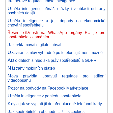
N
e děravé regulaci umělé inteligence
U
mělá inteligence přináší otázky i v oblasti ochrany
osobních údajů
U
mělá inteligence a její dopady na ekonomické
chování spotřebitelů
Řešení stížnosti na WhatsApp orgány EU je pro
spotřebitele zklamáním
J
ak reklamovat digitální obsah
U
zavírání smluv výhradně po telefonu již není možné
A
kt o datech z hlediska práv spotřebitelů a GDPR
N
ástrahy mobilních plateb
N
ová pravidla upravují regulace pro sdílení
videoobsahu
P
ozor na podvody na Facebook Marketplace
U
mělá inteligence z pohledu spotřebitele
K
dy a jak se vyplatí jít do předplacené telefonní karty
J
ak spotřebitelé a obchodníci žijí s cookies