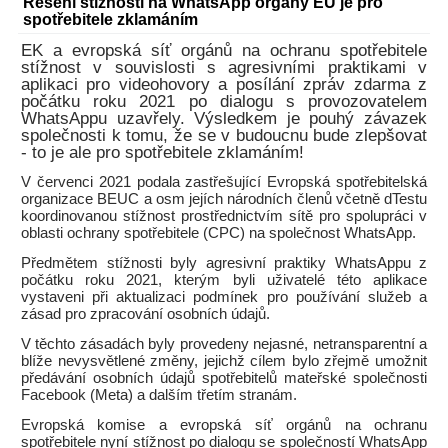
Řešení stížnosti na WhatsApp orgány EU je pro
spotřebitele zklamáním
EK a evropská síť orgánů na ochranu spotřebitele
stížnost v souvislosti s agresivními praktikami v
aplikaci pro videohovory a posílání zpráv zdarma z
počátku roku 2021 po dialogu s provozovatelem
WhatsAppu uzavřely. Výsledkem je pouhý závazek
společnosti k tomu, že se v budoucnu bude zlepšovat
- to je ale pro spotřebitele zklamáním!
V červenci 2021 podala zastřešující Evropská spotřebitelská
organizace BEUC a osm jejích národních členů včetně dTestu
koordinovanou stížnost prostřednictvím sítě pro spolupráci v
oblasti ochrany spotřebitele (CPC) na společnost WhatsApp.
Předmětem stížnosti byly agresivní praktiky WhatsAppu z
počátku roku 2021, kterým byli uživatelé této aplikace
vystaveni při aktualizaci podmínek pro používání služeb a
zásad pro zpracování osobních údajů.
V těchto zásadách byly provedeny nejasné, netransparentní a
blíže nevysvětlené změny, jejichž cílem bylo zřejmě umožnit
předávání osobních údajů spotřebitelů mateřské společnosti
Facebook (Meta) a dalším třetím stranám.
Evropská komise a evropská síť orgánů na ochranu
spotřebitele nyní stížnost po dialogu se společností WhatsApp