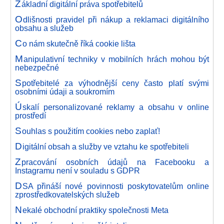
Z
ákladní digitální práva spotřebitelů
O
dlišnosti pravidel při nákup a reklamaci digitálního
obsahu a služeb
C
o nám skutečně říká cookie lišta
M
anipulativní techniky v mobilních hrách mohou být
nebezpečné
S
potřebitelé za výhodnější ceny často platí svými
osobními údaji a soukromím
Ú
skalí personalizované reklamy a obsahu v online
prostředí
S
ouhlas s použitím cookies nebo zaplať!
D
igitální obsah a služby ve vztahu ke spotřebiteli
Z
pracování osobních údajů na Facebooku a
Instagramu není v souladu s GDPR
D
SA přináší nové povinnosti poskytovatelům online
zprostředkovatelských služeb
N
ekalé obchodní praktiky společnosti Meta