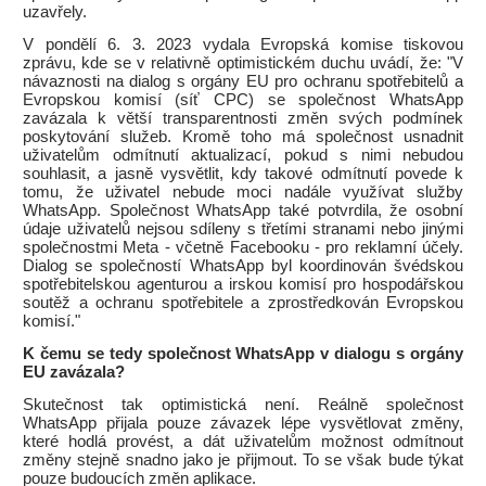
uzavřely.
V pondělí 6. 3. 2023 vydala Evropská komise tiskovou
zprávu, kde se v relativně optimistickém duchu uvádí, že: "V
návaznosti na dialog s orgány EU pro ochranu spotřebitelů a
Evropskou komisí (síť CPC) se společnost WhatsApp
zavázala k větší transparentnosti změn svých podmínek
poskytování služeb. Kromě toho má společnost usnadnit
uživatelům odmítnutí aktualizací, pokud s nimi nebudou
souhlasit, a jasně vysvětlit, kdy takové odmítnutí povede k
tomu, že uživatel nebude moci nadále využívat služby
WhatsApp. Společnost WhatsApp také potvrdila, že osobní
údaje uživatelů nejsou sdíleny s třetími stranami nebo jinými
společnostmi Meta - včetně Facebooku - pro reklamní účely.
Dialog se společností WhatsApp byl koordinován švédskou
spotřebitelskou agenturou a irskou komisí pro hospodářskou
soutěž a ochranu spotřebitele a zprostředkován Evropskou
komisí."
K čemu se tedy společnost WhatsApp v dialogu s orgány
EU zavázala?
Skutečnost tak optimistická není. Reálně společnost
WhatsApp přijala pouze závazek lépe vysvětlovat změny,
které hodlá provést, a dát uživatelům možnost odmítnout
změny stejně snadno jako je přijmout. To se však bude týkat
pouze budoucích změn aplikace.