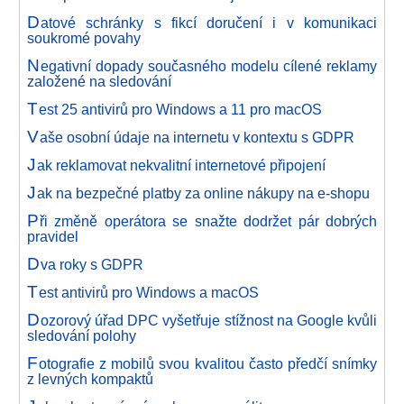
D
atové schránky s fikcí doručení i v komunikaci
soukromé povahy
N
egativní dopady současného modelu cílené reklamy
založené na sledování
T
est 25 antivirů pro Windows a 11 pro macOS
V
aše osobní údaje na internetu v kontextu s GDPR
J
ak reklamovat nekvalitní internetové připojení
J
ak na bezpečné platby za online nákupy na e-shopu
P
ři změně operátora se snažte dodržet pár dobrých
pravidel
D
va roky s GDPR
T
est antivirů pro Windows a macOS
D
ozorový úřad DPC vyšetřuje stížnost na Google kvůli
sledování polohy
F
otografie z mobilů svou kvalitou často předčí snímky
z levných kompaktů