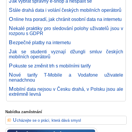
J
ak vybrat správný e-shop a nespálit se
S
tále drahá data i volání českých mobilních operátorů
O
nline hra poradí, jak chránit osobní data na internetu
N
ekalé praktiky pro sledování polohy uživatelů jsou v
rozporu s GDPR
B
ezpečné platby na internetu
J
ak se studenti vyznají džungli smluv českých
mobilních operátorů
P
okuste se změnit trh s mobilními tarify
N
ové tarify T-Mobile a Vodafone uživatele
nenadchnou
M
obilní data nejsou v Česku drahá, v Polsku jsou ale
extrémně levná
Nabídka zaměstnání
Ucházejte se o práci, která dává smysl