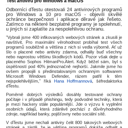
Test antivirů pro Windows a macOS
Odborníci dTestu otestovali 24 antivirových programů
pro Windows a 10 pro macOS - objevili skvělé
ochránce bezpečnosti i aplikace děravé jak řešeto.
Zatímco na některé bezplatné programy je spolehnutí,
u jiných si zaplatíte za nespolehlivou ochranu.
"Vybrali jsme 400 infikovaných webových stránek a zkusili je
navštívit. Pro maximální věrohodnost probíhal test všech
programů souběžně a většina z nich si vedla výborně. Ať už
šlo o placené nebo antiviry zdarma, odhalily buď všechny
nebo naprostou většinu škodlivých kódů. Pozor však dejte u
placeného Sophos HitmanPro.Alert. Když běžel sám, byl s
úspěšností pod 40% jednoznačně nejhorší. Jakmile jsme ho
ovšem propojili s předinstalovaným ochranným softwarem
Microsoft Windows Defender, rázem patřil k těm
nejspolehlivějším," říká
Hana Hoffmannová
, šéfredaktorka
dTestu.
Poměrně dobrých výsledků dosáhly testované ochrany
počítaje i v případě phishingu, tedy podvodné techniky, která
je mezi hackery stále populárnější. Jde o výzvu k vyplnění
osobních údajů, která zdánlivě pochází z důvěryhodného
zdroje, například banky, pojišťovny nebo sociální sítě.
V dTestu jsme nechali antiviry čelit 800 takových webových
stránek a zjistili, že je většina programů dokáže odhalit a