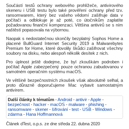
Součástí testů ochrany webového prohlížeče, antivirového
skeneru i USB testu bylo také prověření ochrany před tzv.
ransomwarem, který bez vašeho vědomí zašifruje data v
počítači a odblokuje je až poté, co útočníkům zaplatíte
požadovanou finanční kompenzaci. Většina antivirů se s ním
naštěstí popasovala na výbornou.
Naopak s nedostatečnou skončily bezplatný Sophos Home a
placené BullGuard Internet Security 2019 a Malwarebytes
Premium for Home, které dovolily škůdci zašifrovat všechny
soubory na disku, nebo alespoň několik desítek z nich.
Pro úplnost ještě dodejme, že byl zkouškám podroben i
počítač Apple zabezpečený pouze ochranou zabudovanou v
samotném operačním systému macOS.
Ve většině bezpečnostních zkoušek však absolutně selhal, a
proto důrazně doporučujeme Mac vybavit samostatným
antivirem.
Další články k tématům
-
Android
-
antivir
-
Apple
-
bezpečnost
-
hacker
-
macOS
-
malware
-
phishing
-
ransomware
-
skener
-
šifrování
-
test
-
USB
-
Windows
-
zdarma
-
Hana Hoffmannová
Článek dTest, o.p.s. ze dne středa 22. dubna 2020