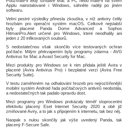
Používáte-li tedy střídavě Mac a PC nebo máte-li na svém
Applu nainstalované i Windows, sáhněte raději po jiném
softwaru.
Velmi pestré výsledky přinesla zkouška, v níž antiviry čelily
hrozbám pro operační systém macOS. Celkově nejslabší
byly placené Panda Dome Advanced a Sophos
HitmanPro.Alert určené pro Windows, které neodhalily ani
jeden z 20 infikovaných souborů.
S nedostatečnou však skončilo více testovaných ochran
počítače. Milým překvapením byly programy zdarma - AVG
Antivirus for Mac a Avast Security for Mac.
Mezi produkty pro Windows se k nim přidala ještě Avira v
placené (Avira Antivirus Pro) i bezplatné verzi (Avira Free
Security Suite).
V testu zaměřeném na odhalování hrozeb pro nejrozšířenější
mobilní systém Android řada počítačových antivirů neobstála,
a nedostatečných tak padalo opravdu dost.
Mezi programy pro Windows prokázaly téměř stoprocentní
efektivitu placený Eset Internet Security 2020 a obě již
zmiňované Aviry, a to jak s připojením k internetu, tak bez něj.
Naopak s nulou skončily jak výše uvedený Panda, tak
placený F-Secure Safe.