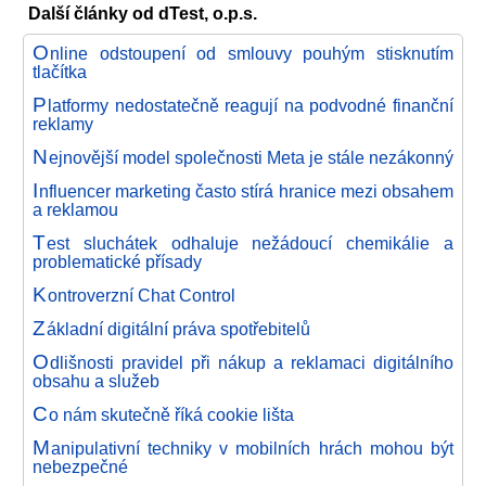
Další články od dTest, o.p.s.
O
nline odstoupení od smlouvy pouhým stisknutím
tlačítka
P
latformy nedostatečně reagují na podvodné finanční
reklamy
N
ejnovější model společnosti Meta je stále nezákonný
I
nfluencer marketing často stírá hranice mezi obsahem
a reklamou
T
est sluchátek odhaluje nežádoucí chemikálie a
problematické přísady
K
ontroverzní Chat Control
Z
ákladní digitální práva spotřebitelů
O
dlišnosti pravidel při nákup a reklamaci digitálního
obsahu a služeb
C
o nám skutečně říká cookie lišta
M
anipulativní techniky v mobilních hrách mohou být
nebezpečné