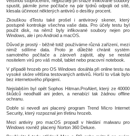
většinou stoprocentní, nejpozději při snaze infikované soubory
spustit, jakmile jsme počítače na pár týdnů odpojili od sítě,
klesala účinnost některých antivirů o desítky procent.
Zkouškou dTestu také prošel i antivirový skener, který
postupně kontroluje všechna vaše data. Pro účely testu byl
použit disk, na němž byly infikované soubory nejen pro
Windows, ale i pro Android a macOS.
Důvod je prostý - běžně totiž používáme různá zařízení, mezi
nimiž sdílíme data. Proto je důležité chránit systém
samotného počítače a zároveň zajistit, aby se nestal
nositelem virů pro váš mobil, tablet nebo pracovní notebook.
V případě hrozeb pro OS Windows dosáhla při online testu na
vysoké skóre většina testovaných antivirů. Horší to však bylo
bez internetového připojení.
Nejslabším byl opět Sophos Hitman.ProAlert, který ze 40000
škůdců neodhalil ani jeden, a nenabízí tak žádnou offline
ochranu.
Dobře si nevedl ani placený program Trend Micro Internet
Security, který rozpoznal jen třetinu hrozeb.
Mezi antiviry pro macOS propadl v hledání malwaru pro
Windows rovněž placený Norton 360 Deluxe.