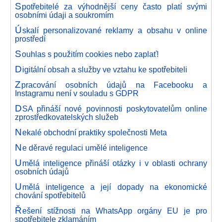
S
potřebitelé za výhodnější ceny často platí svými
osobními údaji a soukromím
Ú
skalí personalizované reklamy a obsahu v online
prostředí
S
ouhlas s použitím cookies nebo zaplať!
D
igitální obsah a služby ve vztahu ke spotřebiteli
Z
pracování osobních údajů na Facebooku a
Instagramu není v souladu s GDPR
D
SA přináší nové povinnosti poskytovatelům online
zprostředkovatelských služeb
N
ekalé obchodní praktiky společnosti Meta
N
e děravé regulaci umělé inteligence
U
mělá inteligence přináší otázky i v oblasti ochrany
osobních údajů
U
mělá inteligence a její dopady na ekonomické
chování spotřebitelů
Ř
ešení stížnosti na WhatsApp orgány EU je pro
spotřebitele zklamáním