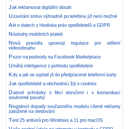
J
ak reklamovat digitální obsah
U
zavírání smluv výhradně po telefonu již není možné
A
kt o datech z hlediska práv spotřebitelů a GDPR
N
ástrahy mobilních plateb
N
ová pravidla upravují regulace pro sdílení
videoobsahu
P
ozor na podvody na Facebook Marketplace
U
mělá inteligence z pohledu spotřebitele
K
dy a jak se vyplatí jít do předplacené telefonní karty
J
ak spotřebitelé a obchodníci žijí s cookies
D
atové schránky s fikcí doručení i v komunikaci
soukromé povahy
N
egativní dopady současného modelu cílené reklamy
založené na sledování
T
est 25 antivirů pro Windows a 11 pro macOS
V