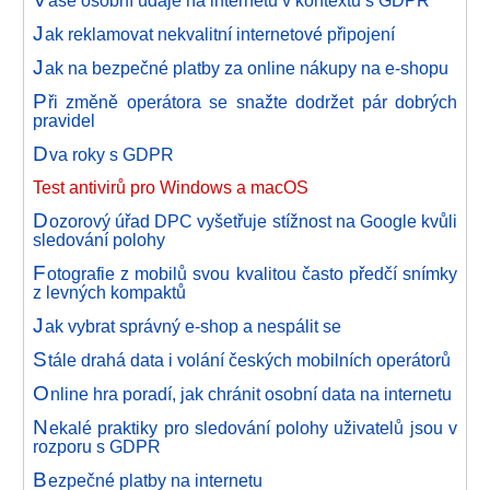
aše osobní údaje na internetu v kontextu s GDPR
J
ak reklamovat nekvalitní internetové připojení
J
ak na bezpečné platby za online nákupy na e-shopu
P
ři změně operátora se snažte dodržet pár dobrých
pravidel
D
va roky s GDPR
Test antivirů pro Windows a macOS
D
ozorový úřad DPC vyšetřuje stížnost na Google kvůli
sledování polohy
F
otografie z mobilů svou kvalitou často předčí snímky
z levných kompaktů
J
ak vybrat správný e-shop a nespálit se
S
tále drahá data i volání českých mobilních operátorů
O
nline hra poradí, jak chránit osobní data na internetu
N
ekalé praktiky pro sledování polohy uživatelů jsou v
rozporu s GDPR
B
ezpečné platby na internetu