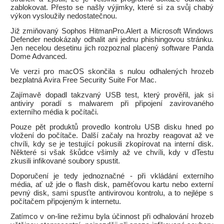
zablokovat. Přesto se našly výjimky, které si za svůj chabý
výkon vysloužily nedostatečnou.
Již zmiňovaný Sophos HitmanPro.Alert a Microsoft Windows
Defender nedokázaly odhalit ani jednu phishingovou stránku.
Jen necelou desetinu jich rozpoznal placený software Panda
Dome Advanced.
Ve verzi pro macOS skončila s nulou odhalených hrozeb
bezplatná Avira Free Security Suite For Mac.
Zajímavě dopadl takzvaný USB test, který prověřil, jak si
antiviry poradí s malwarem při připojení zavirovaného
externího média k počítači.
Pouze pět produktů provedlo kontrolu USB disku hned po
vložení do počítače. Další začaly na hrozby reagovat až ve
chvíli, kdy se je testující pokusili zkopírovat na interní disk.
Některé si však škůdce všimly až ve chvíli, kdy v dTestu
zkusili infikované soubory spustit.
Doporučení je tedy jednoznačné - při vkládání externího
média, ať už jde o flash disk, paměťovou kartu nebo externí
pevný disk, sami spusťte antivirovou kontrolu, a to nejlépe s
počítačem připojeným k internetu.
Zatímco v on-line režimu byla účinnost při odhalování hrozeb