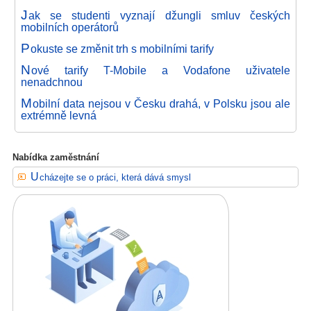
J
ak se studenti vyznají džungli smluv českých
mobilních operátorů
P
okuste se změnit trh s mobilními tarify
N
ové tarify T-Mobile a Vodafone uživatele
nenadchnou
M
obilní data nejsou v Česku drahá, v Polsku jsou ale
extrémně levná
Nabídka zaměstnání
Ucházejte se o práci, která dává smysl