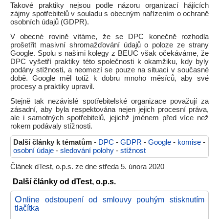
Takové praktiky nejsou podle názoru organizací hájících
zájmy spotřebitelů v souladu s obecným nařízením o ochraně
osobních údajů (GDPR).
V obecné rovině vítáme, že se DPC konečně rozhodla
prošetřit masivní shromažďování údajů o poloze ze strany
Google. Spolu s našimi kolegy z BEUC však očekáváme, že
DPC vyšetří praktiky této společnosti k okamžiku, kdy byly
podány stížnosti, a neomezí se pouze na situaci v současné
době. Google měl totiž k dobru mnoho měsíců, aby své
procesy a praktiky upravil.
Stejně tak nezávislé spotřebitelské organizace považují za
zásadní, aby byla respektována nejen jejich procesní práva,
ale i samotných spotřebitelů, jejichž jménem před více než
rokem podávaly stížnosti.
Další články k tématům
-
DPC
-
GDPR
-
Google
-
komise
-
osobní údaje
-
sledování polohy
-
stížnost
Článek dTest, o.p.s. ze dne středa 5. února 2020
Další články od dTest, o.p.s.
O
nline odstoupení od smlouvy pouhým stisknutím
tlačítka