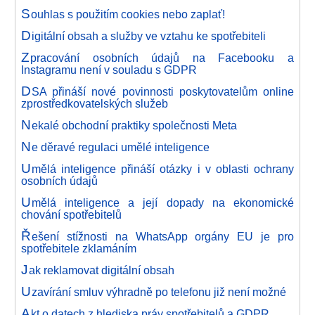
S
ouhlas s použitím cookies nebo zaplať!
D
igitální obsah a služby ve vztahu ke spotřebiteli
Z
pracování osobních údajů na Facebooku a
Instagramu není v souladu s GDPR
D
SA přináší nové povinnosti poskytovatelům online
zprostředkovatelských služeb
N
ekalé obchodní praktiky společnosti Meta
N
e děravé regulaci umělé inteligence
U
mělá inteligence přináší otázky i v oblasti ochrany
osobních údajů
U
mělá inteligence a její dopady na ekonomické
chování spotřebitelů
Ř
ešení stížnosti na WhatsApp orgány EU je pro
spotřebitele zklamáním
J
ak reklamovat digitální obsah
U
zavírání smluv výhradně po telefonu již není možné
A
kt o datech z hlediska práv spotřebitelů a GDPR