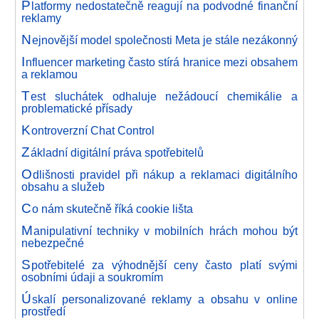
P
latformy nedostatečně reagují na podvodné finanční
reklamy
N
ejnovější model společnosti Meta je stále nezákonný
I
nfluencer marketing často stírá hranice mezi obsahem
a reklamou
T
est sluchátek odhaluje nežádoucí chemikálie a
problematické přísady
K
ontroverzní Chat Control
Z
ákladní digitální práva spotřebitelů
O
dlišnosti pravidel při nákup a reklamaci digitálního
obsahu a služeb
C
o nám skutečně říká cookie lišta
M
anipulativní techniky v mobilních hrách mohou být
nebezpečné
S
potřebitelé za výhodnější ceny často platí svými
osobními údaji a soukromím
Ú
skalí personalizované reklamy a obsahu v online
prostředí