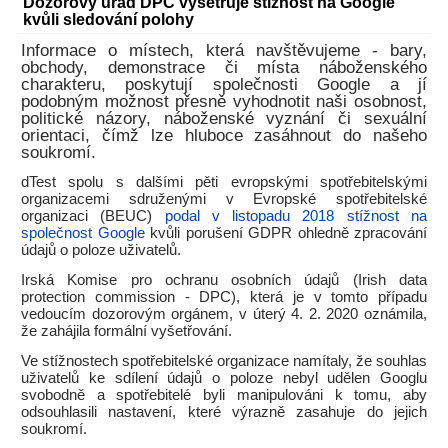
Dozorový úřad DPC vyšetřuje stížnost na Google
kvůli sledování polohy
Informace o místech, která navštěvujeme - bary,
obchody, demonstrace či místa náboženského
charakteru, poskytují společnosti Google a jí
podobným možnost přesně vyhodnotit naši osobnost,
politické názory, náboženské vyznání či sexuální
orientaci, čímž lze hluboce zasáhnout do našeho
soukromí.
dTest spolu s dalšími pěti evropskými spotřebitelskými
organizacemi sdruženými v Evropské spotřebitelské
organizaci (BEUC)
podal v listopadu 2018 stížnost na
společnost Google
kvůli porušení GDPR ohledně zpracování
údajů o poloze uživatelů.
Irská Komise pro ochranu osobních údajů (Irish data
protection commission - DPC), která je v tomto případu
vedoucím dozorovým orgánem, v úterý 4. 2. 2020 oznámila,
že zahájila formální vyšetřování.
Ve stížnostech spotřebitelské organizace namítaly, že souhlas
uživatelů ke sdílení údajů o poloze nebyl udělen Googlu
svobodně a spotřebitelé byli manipulováni k tomu, aby
odsouhlasili nastavení, které výrazně zasahuje do jejich
soukromí.