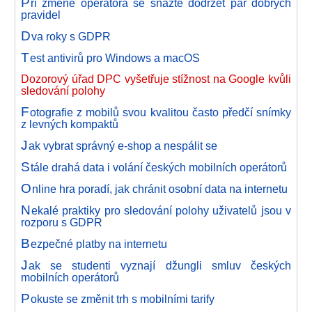
P
ři změně operátora se snažte dodržet pár dobrých
pravidel
D
va roky s GDPR
T
est antivirů pro Windows a macOS
Dozorový úřad DPC vyšetřuje stížnost na Google kvůli
sledování polohy
F
otografie z mobilů svou kvalitou často předčí snímky
z levných kompaktů
J
ak vybrat správný e-shop a nespálit se
S
tále drahá data i volání českých mobilních operátorů
O
nline hra poradí, jak chránit osobní data na internetu
N
ekalé praktiky pro sledování polohy uživatelů jsou v
rozporu s GDPR
B
ezpečné platby na internetu
J
ak se studenti vyznají džungli smluv českých
mobilních operátorů
P
okuste se změnit trh s mobilními tarify