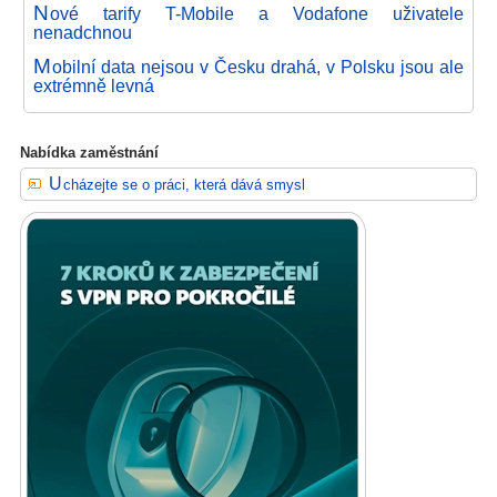
N
ové tarify T-Mobile a Vodafone uživatele
nenadchnou
M
obilní data nejsou v Česku drahá, v Polsku jsou ale
extrémně levná
Nabídka zaměstnání
Ucházejte se o práci, která dává smysl