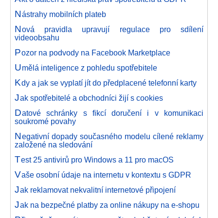
N
ástrahy mobilních plateb
N
ová pravidla upravují regulace pro sdílení
videoobsahu
P
ozor na podvody na Facebook Marketplace
U
mělá inteligence z pohledu spotřebitele
K
dy a jak se vyplatí jít do předplacené telefonní karty
J
ak spotřebitelé a obchodníci žijí s cookies
D
atové schránky s fikcí doručení i v komunikaci
soukromé povahy
N
egativní dopady současného modelu cílené reklamy
založené na sledování
T
est 25 antivirů pro Windows a 11 pro macOS
V
aše osobní údaje na internetu v kontextu s GDPR
J
ak reklamovat nekvalitní internetové připojení
J
ak na bezpečné platby za online nákupy na e-shopu