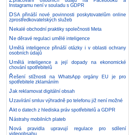
pracování osobních údajů na Facebooku a
Instagramu není v souladu s GDPR
D
SA přináší nové povinnosti poskytovatelům online
zprostředkovatelských služeb
N
ekalé obchodní praktiky společnosti Meta
N
e děravé regulaci umělé inteligence
U
mělá inteligence přináší otázky i v oblasti ochrany
osobních údajů
U
mělá inteligence a její dopady na ekonomické
chování spotřebitelů
Ř
ešení stížnosti na WhatsApp orgány EU je pro
spotřebitele zklamáním
J
ak reklamovat digitální obsah
U
zavírání smluv výhradně po telefonu již není možné
A
kt o datech z hlediska práv spotřebitelů a GDPR
N
ástrahy mobilních plateb
N
ová pravidla upravují regulace pro sdílení
videoobsahu