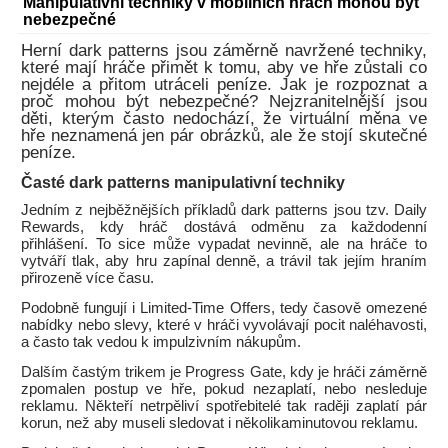
Manipulativní techniky v mobilních hrách mohou být
nebezpečné
Herní dark patterns jsou záměrně navržené techniky,
které mají hráče přimět k tomu, aby ve hře zůstali co
nejdéle a přitom utráceli peníze. Jak je rozpoznat a
proč mohou být nebezpečné? Nejzranitelnější jsou
děti, kterým často nedochází, že virtuální měna ve
hře neznamená jen pár obrázků, ale že stojí skutečné
peníze.
Časté dark patterns manipulativní techniky
Jedním z nejběžnějších příkladů dark patterns jsou tzv. Daily
Rewards, kdy hráč dostává odměnu za každodenní
přihlášení. To sice může vypadat nevinně, ale na hráče to
vytváří tlak, aby hru zapínal denně, a trávil tak jejím hraním
přirozeně více času.
Podobně fungují i Limited-Time Offers, tedy časově omezené
nabídky nebo slevy, které v hráči vyvolávají pocit naléhavosti,
a často tak vedou k impulzivním nákupům.
Dalším častým trikem je Progress Gate, kdy je hráči záměrně
zpomalen postup ve hře, pokud nezaplatí, nebo nesleduje
reklamu. Někteří netrpěliví spotřebitelé tak raději zaplatí pár
korun, než aby museli sledovat i několikaminutovou reklamu.