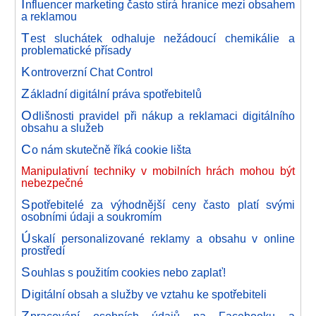
I
nfluencer marketing často stírá hranice mezi obsahem
a reklamou
T
est sluchátek odhaluje nežádoucí chemikálie a
problematické přísady
K
ontroverzní Chat Control
Z
ákladní digitální práva spotřebitelů
O
dlišnosti pravidel při nákup a reklamaci digitálního
obsahu a služeb
C
o nám skutečně říká cookie lišta
Manipulativní techniky v mobilních hrách mohou být
nebezpečné
S
potřebitelé za výhodnější ceny často platí svými
osobními údaji a soukromím
Ú
skalí personalizované reklamy a obsahu v online
prostředí
S
ouhlas s použitím cookies nebo zaplať!
D
igitální obsah a služby ve vztahu ke spotřebiteli
Z