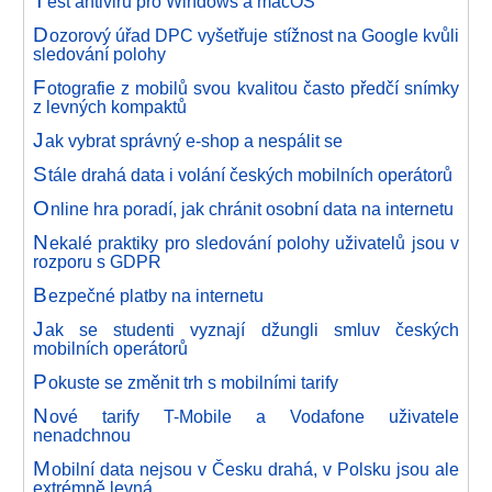
T
est antivirů pro Windows a macOS
D
ozorový úřad DPC vyšetřuje stížnost na Google kvůli
sledování polohy
F
otografie z mobilů svou kvalitou často předčí snímky
z levných kompaktů
J
ak vybrat správný e-shop a nespálit se
S
tále drahá data i volání českých mobilních operátorů
O
nline hra poradí, jak chránit osobní data na internetu
N
ekalé praktiky pro sledování polohy uživatelů jsou v
rozporu s GDPR
B
ezpečné platby na internetu
J
ak se studenti vyznají džungli smluv českých
mobilních operátorů
P
okuste se změnit trh s mobilními tarify
N
ové tarify T-Mobile a Vodafone uživatele
nenadchnou
M
obilní data nejsou v Česku drahá, v Polsku jsou ale
extrémně levná