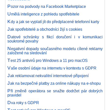
P
ozor na podvody na Facebook Marketplace
U
mělá inteligence z pohledu spotřebitele
K
dy a jak se vyplatí jít do předplacené telefonní karty
J
ak spotřebitelé a obchodníci žijí s cookies
D
atové schránky s fikcí doručení i v komunikaci
soukromé povahy
N
egativní dopady současného modelu cílené reklamy
založené na sledování
T
est 25 antivirů pro Windows a 11 pro macOS
V
aše osobní údaje na internetu v kontextu s GDPR
J
ak reklamovat nekvalitní internetové připojení
J
ak na bezpečné platby za online nákupy na e-shopu
P
ři změně operátora se snažte dodržet pár dobrých
pravidel
D
va roky s GDPR