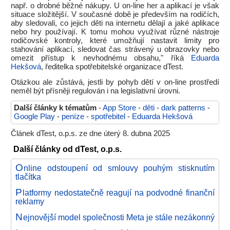
např. o drobné běžné nákupy. U on-line her a aplikací je však
situace složitější. V současné době je především na rodičích,
aby sledovali, co jejich děti na internetu dělají a jaké aplikace
nebo hry používají. K tomu mohou využívat různé nástroje
rodičovské kontroly, které umožňují nastavit limity pro
stahování aplikací, sledovat čas strávený u obrazovky nebo
omezit přístup k nevhodnému obsahu," říká
Eduarda
Hekšová
, ředitelka spotřebitelské organizace dTest.
Otázkou ale zůstává, jestli by pohyb dětí v on-line prostředí
neměl být přísněji regulován i na legislativní úrovni.
Další články k tématům
-
App Store
-
děti
-
dark patterns
-
Google Play
-
peníze
-
spotřebitel
-
Eduarda Hekšová
Článek dTest, o.p.s. ze dne úterý 8. dubna 2025
Další články od dTest, o.p.s.
O
nline odstoupení od smlouvy pouhým stisknutím
tlačítka
P
latformy nedostatečně reagují na podvodné finanční
reklamy
N
ejnovější model společnosti Meta je stále nezákonný