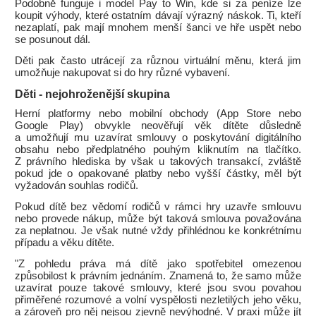
Podobně funguje i model Pay to Win, kde si za peníze lze
koupit výhody, které ostatním dávají výrazný náskok. Ti, kteří
nezaplatí, pak mají mnohem menší šanci ve hře uspět nebo
se posunout dál.
Děti pak často utrácejí za různou virtuální měnu, která jim
umožňuje nakupovat si do hry různé vybavení.
Děti - nejohroženější skupina
Herní platformy nebo mobilní obchody (App Store nebo
Google Play) obvykle neověřují věk dítěte důsledně
a umožňují mu uzavírat smlouvy o poskytování digitálního
obsahu nebo předplatného pouhým kliknutím na tlačítko.
Z právního hlediska by však u takových transakcí, zvláště
pokud jde o opakované platby nebo vyšší částky, měl být
vyžadován souhlas rodičů.
Pokud dítě bez vědomí rodičů v rámci hry uzavře smlouvu
nebo provede nákup, může být taková smlouva považována
za neplatnou. Je však nutné vždy přihlédnou ke konkrétnímu
případu a věku dítěte.
"Z pohledu práva má dítě jako spotřebitel omezenou
způsobilost k právním jednáním. Znamená to, že samo může
uzavírat pouze takové smlouvy, které jsou svou povahou
přiměřené rozumové a volní vyspělosti nezletilých jeho věku,
a zároveň pro něj nejsou zjevně nevýhodné. V praxi může jít