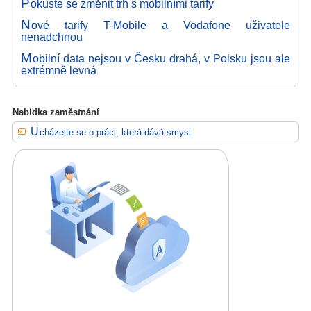
P
okuste se změnit trh s mobilními tarify
N
ové tarify T-Mobile a Vodafone uživatele
nenadchnou
M
obilní data nejsou v Česku drahá, v Polsku jsou ale
extrémně levná
Nabídka zaměstnání
Ucházejte se o práci, která dává smysl