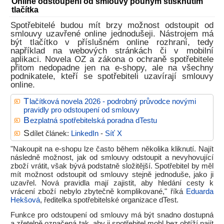
Online odstoupení od smlouvy pouhým stisknutím
tlačítka
Spotřebitelé budou mít brzy možnost odstoupit od
smlouvy uzavřené online jednodušeji. Nástrojem má
být tlačítko v příslušném online rozhraní, tedy
například na webových stránkách či v mobilní
aplikaci. Novela OZ a zákona o ochraně spotřebitele
přitom nedopadne jen na e-shopy, ale na všechny
podnikatele, kteří se spotřebiteli uzavírají smlouvy
online.
T
lačítková novela 2026 - podrobný průvodce novými
pravidly pro odstoupení od smlouvy
B
ezplatná spotřebitelská poradna dTestu
S
dílet článek:
LinkedIn
-
Síť X
"Nakoupit na e-shopu lze často během několika kliknutí. Najít
následně možnost, jak od smlouvy odstoupit a nevyhovující
zboží vrátit, však bývá podstatně složitější. Spotřebitel by měl
mít možnost odstoupit od smlouvy stejně jednoduše, jako ji
uzavřel. Nová pravidla mají zajistit, aby hledání cesty k
vrácení zboží nebylo zbytečně komplikované," říká
Eduarda
Hekšová
, ředitelka spotřebitelské organizace dTest.
Funkce pro odstoupení od smlouvy má být snadno dostupná
a zřetelně označená tak, aby ji spotřebitel mohl bez obtíží najít