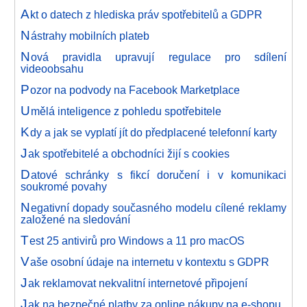
A
kt o datech z hlediska práv spotřebitelů a GDPR
N
ástrahy mobilních plateb
N
ová pravidla upravují regulace pro sdílení
videoobsahu
P
ozor na podvody na Facebook Marketplace
U
mělá inteligence z pohledu spotřebitele
K
dy a jak se vyplatí jít do předplacené telefonní karty
J
ak spotřebitelé a obchodníci žijí s cookies
D
atové schránky s fikcí doručení i v komunikaci
soukromé povahy
N
egativní dopady současného modelu cílené reklamy
založené na sledování
T
est 25 antivirů pro Windows a 11 pro macOS
V
aše osobní údaje na internetu v kontextu s GDPR
J
ak reklamovat nekvalitní internetové připojení
J
ak na bezpečné platby za online nákupy na e-shopu