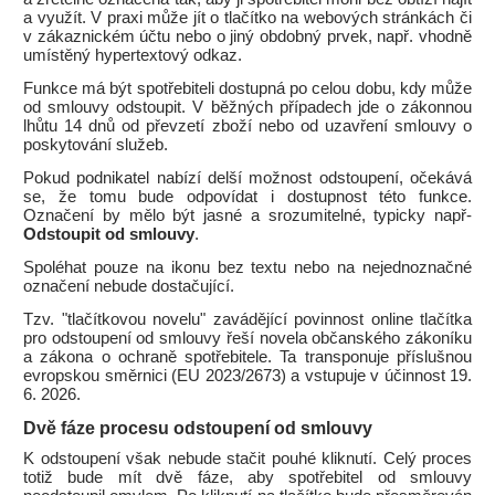
a využít. V praxi může jít o tlačítko na webových stránkách či
v zákaznickém účtu nebo o jiný obdobný prvek, např. vhodně
umístěný hypertextový odkaz.
Funkce má být spotřebiteli dostupná po celou dobu, kdy může
od smlouvy odstoupit. V běžných případech jde o zákonnou
lhůtu 14 dnů od převzetí zboží nebo od uzavření smlouvy o
poskytování služeb.
Pokud podnikatel nabízí delší možnost odstoupení, očekává
se, že tomu bude odpovídat i dostupnost této funkce.
Označení by mělo být jasné a srozumitelné, typicky např-
Odstoupit od smlouvy
.
Spoléhat pouze na ikonu bez textu nebo na nejednoznačné
označení nebude dostačující.
Tzv. "tlačítkovou novelu" zavádějící povinnost online tlačítka
pro odstoupení od smlouvy řeší novela občanského zákoníku
a zákona o ochraně spotřebitele. Ta transponuje příslušnou
evropskou směrnici (EU 2023/2673) a vstupuje v účinnost 19.
6. 2026.
Dvě fáze procesu odstoupení od smlouvy
K odstoupení však nebude stačit pouhé kliknutí. Celý proces
totiž bude mít dvě fáze, aby spotřebitel od smlouvy