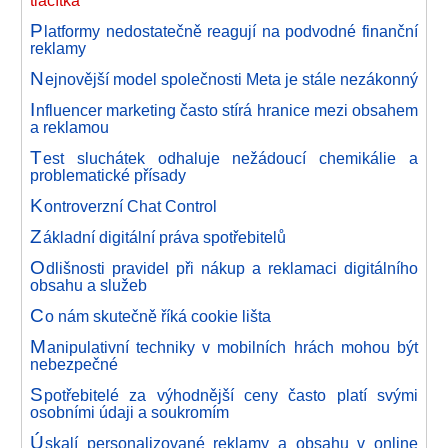
tlačítka
P
latformy nedostatečně reagují na podvodné finanční
reklamy
N
ejnovější model společnosti Meta je stále nezákonný
I
nfluencer marketing často stírá hranice mezi obsahem
a reklamou
T
est sluchátek odhaluje nežádoucí chemikálie a
problematické přísady
K
ontroverzní Chat Control
Z
ákladní digitální práva spotřebitelů
O
dlišnosti pravidel při nákup a reklamaci digitálního
obsahu a služeb
C
o nám skutečně říká cookie lišta
M
anipulativní techniky v mobilních hrách mohou být
nebezpečné
S
potřebitelé za výhodnější ceny často platí svými
osobními údaji a soukromím
Ú
skalí personalizované reklamy a obsahu v online