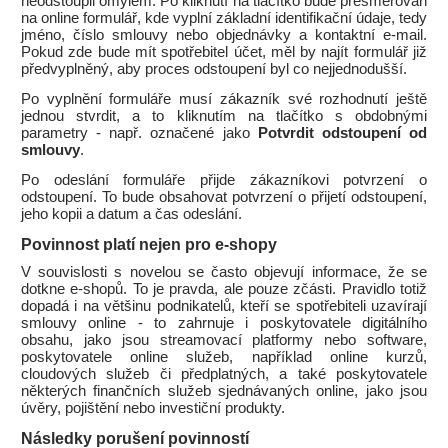
neodstoupil omylem. Po kliknutí na tlačítko bude přesměrován
na online formulář, kde vyplní základní identifikační údaje, tedy
jméno, číslo smlouvy nebo objednávky a kontaktní e-mail.
Pokud zde bude mít spotřebitel účet, měl by najít formulář již
předvyplněný, aby proces odstoupení byl co nejjednodušší.
Po vyplnění formuláře musí zákazník své rozhodnutí ještě
jednou stvrdit, a to kliknutím na tlačítko s obdobnými
parametry - např. označené jako
Potvrdit odstoupení od
smlouvy
.
Po odeslání formuláře přijde zákazníkovi potvrzení o
odstoupení. To bude obsahovat potvrzení o přijetí odstoupení,
jeho kopii a datum a čas odeslání.
Povinnost platí nejen pro e-shopy
V souvislosti s novelou se často objevují informace, že se
dotkne e-shopů. To je pravda, ale pouze zčásti. Pravidlo totiž
dopadá i na většinu podnikatelů, kteří se spotřebiteli uzavírají
smlouvy online - to zahrnuje i poskytovatele digitálního
obsahu, jako jsou streamovací platformy nebo software,
poskytovatele online služeb, například online kurzů,
cloudových služeb či předplatných, a také poskytovatele
některých finančních služeb sjednávaných online, jako jsou
úvěry, pojištění nebo investiční produkty.
Následky porušení povinností