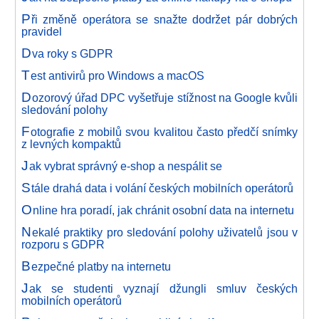
P
ři změně operátora se snažte dodržet pár dobrých
pravidel
D
va roky s GDPR
T
est antivirů pro Windows a macOS
D
ozorový úřad DPC vyšetřuje stížnost na Google kvůli
sledování polohy
F
otografie z mobilů svou kvalitou často předčí snímky
z levných kompaktů
J
ak vybrat správný e-shop a nespálit se
S
tále drahá data i volání českých mobilních operátorů
O
nline hra poradí, jak chránit osobní data na internetu
N
ekalé praktiky pro sledování polohy uživatelů jsou v
rozporu s GDPR
B
ezpečné platby na internetu
J
ak se studenti vyznají džungli smluv českých
mobilních operátorů