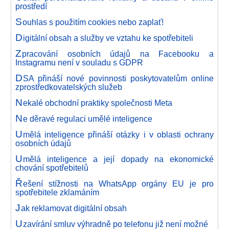
prostředí
S
ouhlas s použitím cookies nebo zaplať!
D
igitální obsah a služby ve vztahu ke spotřebiteli
Z
pracování osobních údajů na Facebooku a
Instagramu není v souladu s GDPR
D
SA přináší nové povinnosti poskytovatelům online
zprostředkovatelských služeb
N
ekalé obchodní praktiky společnosti Meta
N
e děravé regulaci umělé inteligence
U
mělá inteligence přináší otázky i v oblasti ochrany
osobních údajů
U
mělá inteligence a její dopady na ekonomické
chování spotřebitelů
Ř
ešení stížnosti na WhatsApp orgány EU je pro
spotřebitele zklamáním
J
ak reklamovat digitální obsah
U
zavírání smluv výhradně po telefonu již není možné