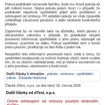
Pokud podnikatel nezavede tlačítko, bude mu hrozit pokuta až
pět milionů korun. Stejná pokuta potom hrozí i v případě, že
podnikatel nepotvrdí spotřebiteli přijetí jeho prohlášení o
odstoupení od smlouvy. Při ukládání pokuty se však zpravidla
zohledňuje závažnost porušení a další okolnosti konkrétního
případu.
Zapomínat by se nemělo také na důsledky, které plynou z
občanského zákoníku v případě, že podnikatel nesplní
povinnost informovat spotřebitele o jeho právu odstoupit od
smlouvy uzavřené na dálku. Pokud spotřebitel není o tomto
právu poučen, prodlužuje se tato lhůta o jeden rok.
Nesplnění této informační povinnosti navíc vede k tomu, že
spotřebitel neodpovídá za snížení hodnoty zboží, které vzniklo
tím, že se zbožím nakládal jinak, než je nutné k seznámení se
s jeho povahou, vlastnostmi a funkčností.
Další články k tématům
-
pokuta
-
smlouva
-
spotřebitel
-
zákon
-
Eduarda Hekšová
Článek dTest, o.p.s. ze dne úterý 16. června 2026
Další články od dTest, o.p.s.
Online odstoupení od smlouvy pouhým stisknutím