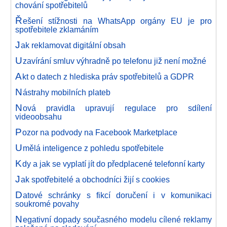
chování spotřebitelů
Ř
ešení stížnosti na WhatsApp orgány EU je pro
spotřebitele zklamáním
J
ak reklamovat digitální obsah
U
zavírání smluv výhradně po telefonu již není možné
A
kt o datech z hlediska práv spotřebitelů a GDPR
N
ástrahy mobilních plateb
N
ová pravidla upravují regulace pro sdílení
videoobsahu
P
ozor na podvody na Facebook Marketplace
U
mělá inteligence z pohledu spotřebitele
K
dy a jak se vyplatí jít do předplacené telefonní karty
J
ak spotřebitelé a obchodníci žijí s cookies
D
atové schránky s fikcí doručení i v komunikaci
soukromé povahy
N
egativní dopady současného modelu cílené reklamy