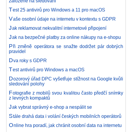
založené na sledování
T
est 25 antivirů pro Windows a 11 pro macOS
V
aše osobní údaje na internetu v kontextu s GDPR
J
ak reklamovat nekvalitní internetové připojení
J
ak na bezpečné platby za online nákupy na e-shopu
P
ři změně operátora se snažte dodržet pár dobrých
pravidel
D
va roky s GDPR
T
est antivirů pro Windows a macOS
D
ozorový úřad DPC vyšetřuje stížnost na Google kvůli
sledování polohy
F
otografie z mobilů svou kvalitou často předčí snímky
z levných kompaktů
J
ak vybrat správný e-shop a nespálit se
S
tále drahá data i volání českých mobilních operátorů
O
nline hra poradí, jak chránit osobní data na internetu