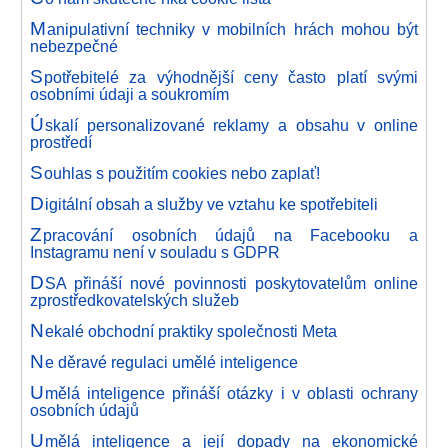
M
anipulativní techniky v mobilních hrách mohou být
nebezpečné
S
potřebitelé za výhodnější ceny často platí svými
osobními údaji a soukromím
Ú
skalí personalizované reklamy a obsahu v online
prostředí
S
ouhlas s použitím cookies nebo zaplať!
D
igitální obsah a služby ve vztahu ke spotřebiteli
Z
pracování osobních údajů na Facebooku a
Instagramu není v souladu s GDPR
D
SA přináší nové povinnosti poskytovatelům online
zprostředkovatelských služeb
N
ekalé obchodní praktiky společnosti Meta
N
e děravé regulaci umělé inteligence
U
mělá inteligence přináší otázky i v oblasti ochrany
osobních údajů
U
mělá inteligence a její dopady na ekonomické