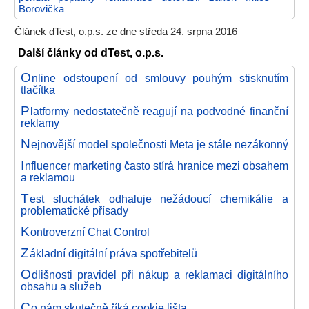
Borovička
Článek dTest, o.p.s. ze dne středa 24. srpna 2016
Další články od dTest, o.p.s.
O
nline odstoupení od smlouvy pouhým stisknutím
tlačítka
P
latformy nedostatečně reagují na podvodné finanční
reklamy
N
ejnovější model společnosti Meta je stále nezákonný
I
nfluencer marketing často stírá hranice mezi obsahem
a reklamou
T
est sluchátek odhaluje nežádoucí chemikálie a
problematické přísady
K
ontroverzní Chat Control
Z
ákladní digitální práva spotřebitelů
O
dlišnosti pravidel při nákup a reklamaci digitálního
obsahu a služeb
C
o nám skutečně říká cookie lišta