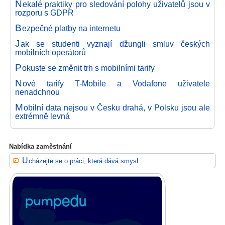
N
ekalé praktiky pro sledování polohy uživatelů jsou v
rozporu s GDPR
B
ezpečné platby na internetu
J
ak se studenti vyznají džungli smluv českých
mobilních operátorů
P
okuste se změnit trh s mobilními tarify
N
ové tarify T-Mobile a Vodafone uživatele
nenadchnou
M
obilní data nejsou v Česku drahá, v Polsku jsou ale
extrémně levná
Nabídka zaměstnání
Ucházejte se o práci, která dává smysl