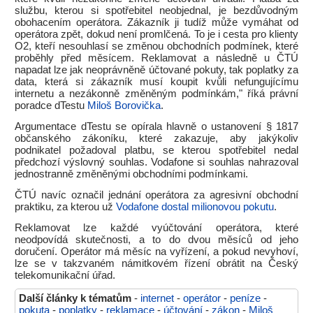
službu, kterou si spotřebitel neobjednal, je bezdůvodným
obohacením operátora. Zákazník ji tudíž může vymáhat od
operátora zpět, dokud není promlčená. To je i cesta pro klienty
O2, kteří nesouhlasí se změnou obchodních podmínek, které
proběhly před měsícem. Reklamovat a následně u ČTÚ
napadat lze jak neoprávněně účtované pokuty, tak poplatky za
data, která si zákazník musí koupit kvůli nefungujícímu
internetu a nezákonně změněným podmínkám," říká právní
poradce dTestu
Miloš Borovička
.
Argumentace dTestu se opírala hlavně o ustanovení § 1817
občanského zákoníku, které zakazuje, aby jakýkoliv
podnikatel požadoval platbu, se kterou spotřebitel nedal
předchozí výslovný souhlas. Vodafone si souhlas nahrazoval
jednostranně změněnými obchodními podmínkami.
ČTÚ navíc označil jednání operátora za agresivní obchodní
praktiku, za kterou už
Vodafone dostal milionovou pokutu
.
Reklamovat lze každé vyúčtování operátora, které
neodpovídá skutečnosti, a to do dvou měsíců od jeho
doručení. Operátor má měsíc na vyřízení, a pokud nevyhoví,
lze se v takzvaném námitkovém řízení obrátit na Český
telekomunikační úřad.
Další články k tématům
-
internet
-
operátor
-
peníze
-
pokuta
-
poplatky
-
reklamace
-
účtování
-
zákon
-
Miloš