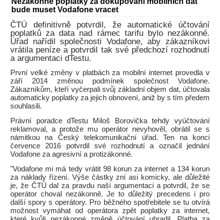
Nezákonné poplatky za dokupování mobilních dat
bude muset Vodafone vracet
ČTÚ definitivně potvrdil, že automatické účtování
poplatků za data nad rámec tarifu bylo nezákonné.
Úřad nařídil společnosti Vodafone, aby zákazníkovi
vrátila peníze a potvrdil tak své předchozí rozhodnutí
a argumentaci dTestu.
První velké změny v platbách za mobilní internet provedla v
září 2014 změnou podmínek společnost Vodafone.
Zákazníkům, kteří vyčerpali svůj základní objem dat, účtovala
automaticky poplatky za jejich obnovení, aniž by s tím předem
souhlasili.
Právní poradce dTestu Miloš Borovička tehdy vyúčtování
reklamoval, a protože mu operátor nevyhověl, obrátil se s
námitkou na Český telekomunikační úřad. Ten na konci
července 2016 potvrdil své rozhodnutí a označil jednání
Vodafone za agresivní a protizákonné.
"Vodafone mi má tedy vrátit 98 korun za internet a 134 korun
za náklady řízení. Výše částky zní asi komicky, ale důležité
je, že ČTÚ dal za pravdu naší argumentaci a potvrdil, že se
operátor choval nezákonně. Je to důležitý precedens i pro
další spory s operátory. Pro běžného spotřebitele se tu otvírá
možnost vymáhat od operátora zpět poplatky za internet,
které kvůli nezákonné změně účtování uhradil. Platba za