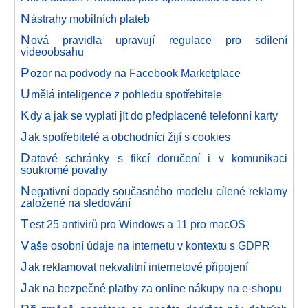
N
ástrahy mobilních plateb
N
ová pravidla upravují regulace pro sdílení
videoobsahu
P
ozor na podvody na Facebook Marketplace
U
mělá inteligence z pohledu spotřebitele
K
dy a jak se vyplatí jít do předplacené telefonní karty
J
ak spotřebitelé a obchodníci žijí s cookies
D
atové schránky s fikcí doručení i v komunikaci
soukromé povahy
N
egativní dopady současného modelu cílené reklamy
založené na sledování
T
est 25 antivirů pro Windows a 11 pro macOS
V
aše osobní údaje na internetu v kontextu s GDPR
J
ak reklamovat nekvalitní internetové připojení
J
ak na bezpečné platby za online nákupy na e-shopu