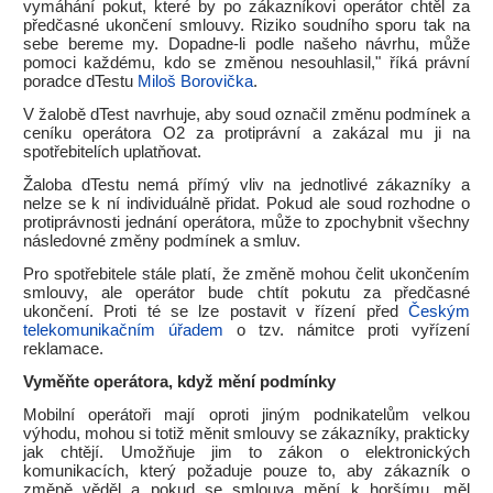
vymáhání pokut, které by po zákazníkovi operátor chtěl za
předčasné ukončení smlouvy. Riziko soudního sporu tak na
sebe bereme my. Dopadne-li podle našeho návrhu, může
pomoci každému, kdo se změnou nesouhlasil," říká právní
poradce dTestu
Miloš Borovička
.
V žalobě dTest navrhuje, aby soud označil změnu podmínek a
ceníku operátora O2 za protiprávní a zakázal mu ji na
spotřebitelích uplatňovat.
Žaloba dTestu nemá přímý vliv na jednotlivé zákazníky a
nelze se k ní individuálně přidat. Pokud ale soud rozhodne o
protiprávnosti jednání operátora, může to zpochybnit všechny
následovné změny podmínek a smluv.
Pro spotřebitele stále platí, že změně mohou čelit ukončením
smlouvy, ale operátor bude chtít pokutu za předčasné
ukončení. Proti té se lze postavit v řízení před
Českým
telekomunikačním úřadem
o tzv. námitce proti vyřízení
reklamace.
Vyměňte operátora, když mění podmínky
Mobilní operátoři mají oproti jiným podnikatelům velkou
výhodu, mohou si totiž měnit smlouvy se zákazníky, prakticky
jak chtějí. Umožňuje jim to zákon o elektronických
komunikacích, který požaduje pouze to, aby zákazník o
změně věděl a pokud se smlouva mění k horšímu, měl