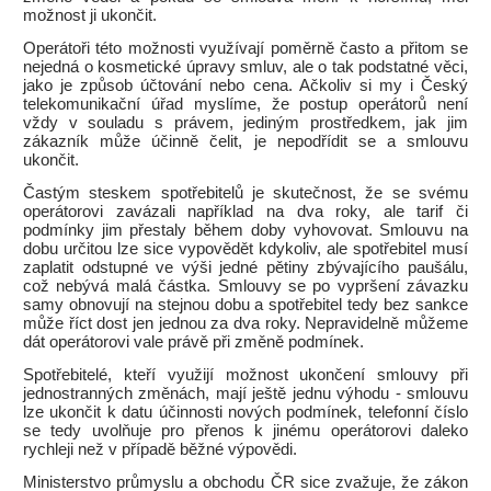
možnost ji ukončit.
Operátoři této možnosti využívají poměrně často a přitom se
nejedná o kosmetické úpravy smluv, ale o tak podstatné věci,
jako je způsob účtování nebo cena. Ačkoliv si my i Český
telekomunikační úřad myslíme, že postup operátorů není
vždy v souladu s právem, jediným prostředkem, jak jim
zákazník může účinně čelit, je nepodřídit se a smlouvu
ukončit.
Častým steskem spotřebitelů je skutečnost, že se svému
operátorovi zavázali například na dva roky, ale tarif či
podmínky jim přestaly během doby vyhovovat. Smlouvu na
dobu určitou lze sice vypovědět kdykoliv, ale spotřebitel musí
zaplatit odstupné ve výši jedné pětiny zbývajícího paušálu,
což nebývá malá částka. Smlouvy se po vypršení závazku
samy obnovují na stejnou dobu a spotřebitel tedy bez sankce
může říct dost jen jednou za dva roky. Nepravidelně můžeme
dát operátorovi vale právě při změně podmínek.
Spotřebitelé, kteří využijí možnost ukončení smlouvy při
jednostranných změnách, mají ještě jednu výhodu - smlouvu
lze ukončit k datu účinnosti nových podmínek, telefonní číslo
se tedy uvolňuje pro přenos k jinému operátorovi daleko
rychleji než v případě běžné výpovědi.
Ministerstvo průmyslu a obchodu ČR sice zvažuje, že zákon