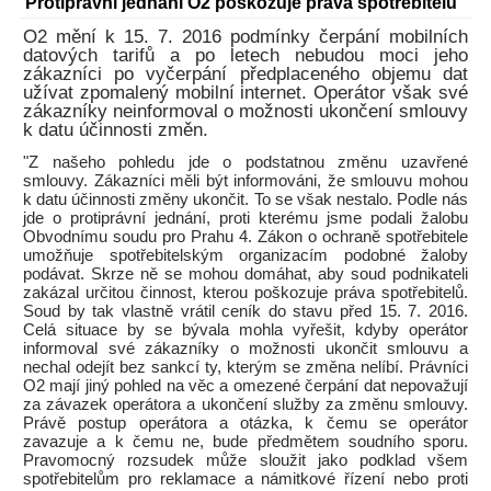
Protiprávní jednání O2 poškozuje práva spotřebitelů
O2 mění k 15. 7. 2016 podmínky čerpání mobilních
datových tarifů a po letech nebudou moci jeho
zákazníci po vyčerpání předplaceného objemu dat
užívat zpomalený mobilní internet. Operátor však své
zákazníky neinformoval o možnosti ukončení smlouvy
k datu účinnosti změn.
"Z našeho pohledu jde o podstatnou změnu uzavřené
smlouvy. Zákazníci měli být informováni, že smlouvu mohou
k datu účinnosti změny ukončit. To se však nestalo. Podle nás
jde o protiprávní jednání, proti kterému jsme podali žalobu
Obvodnímu soudu pro Prahu 4. Zákon o ochraně spotřebitele
umožňuje spotřebitelským organizacím podobné žaloby
podávat. Skrze ně se mohou domáhat, aby soud podnikateli
zakázal určitou činnost, kterou poškozuje práva spotřebitelů.
Soud by tak vlastně vrátil ceník do stavu před 15. 7. 2016.
Celá situace by se bývala mohla vyřešit, kdyby operátor
informoval své zákazníky o možnosti ukončit smlouvu a
nechal odejít bez sankcí ty, kterým se změna nelíbí. Právníci
O2 mají jiný pohled na věc a omezené čerpání dat nepovažují
za závazek operátora a ukončení služby za změnu smlouvy.
Právě postup operátora a otázka, k čemu se operátor
zavazuje a k čemu ne, bude předmětem soudního sporu.
Pravomocný rozsudek může sloužit jako podklad všem
spotřebitelům pro reklamace a námitkové řízení nebo proti