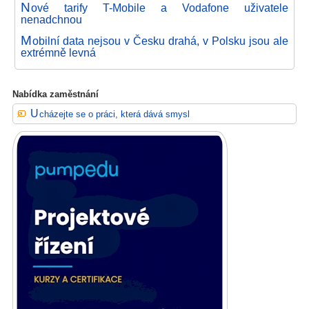
N
ové tarify T-Mobile a Vodafone uživatele
nenadchnou
M
obilní data nejsou v Česku drahá, v Polsku jsou ale
extrémně levná
Nabídka zaměstnání
Ucházejte se o práci, která dává smysl