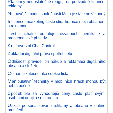
P
latformy nedostatečně reagují na podvodné finanční
reklamy
N
ejnovější model společnosti Meta je stále nezákonný
I
nfluencer marketing často stírá hranice mezi obsahem
a reklamou
T
est sluchátek odhaluje nežádoucí chemikálie a
problematické přísady
K
ontroverzní Chat Control
Z
ákladní digitální práva spotřebitelů
O
dlišnosti pravidel při nákup a reklamaci digitálního
obsahu a služeb
C
o nám skutečně říká cookie lišta
M
anipulativní techniky v mobilních hrách mohou být
nebezpečné
S
potřebitelé za výhodnější ceny často platí svými
osobními údaji a soukromím
Ú
skalí personalizované reklamy a obsahu v online
prostředí